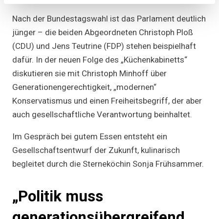
Generatio
und
Nach der Bundestagswahl ist das Parlament deutlich
moderne
Konserva
jünger – die beiden Abgeordneten Christoph Ploß
–
(CDU) und Jens Teutrine (FDP) stehen beispielhaft
Christoph
Ploß
dafür. In der neuen Folge des „Küchenkabinetts“
(CDU)
und
diskutieren sie mit Christoph Minhoff über
Jens
Teutrine
Generationengerechtigkeit, „modernen“
(FDP)
Konservatismus und einen Freiheitsbegriff, der aber
im
„Küchenka
auch gesellschaftliche Verantwortung beinhaltet.
Im Gespräch bei gutem Essen entsteht ein
Gesellschaftsentwurf der Zukunft, kulinarisch
begleitet durch die Sterneköchin Sonja Frühsammer.
„Politik muss
generationsübergreifend