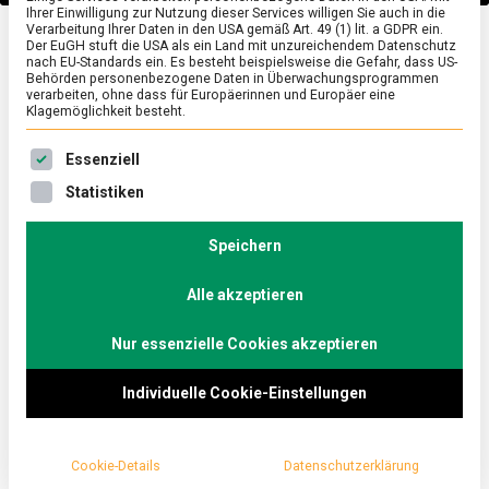
Ihrer Einwilligung zur Nutzung dieser Services willigen Sie auch in die
Verarbeitung Ihrer Daten in den USA gemäß Art. 49 (1) lit. a GDPR ein.
Der EuGH stuft die USA als ein Land mit unzureichendem Datenschutz
POLITIK
/
TV
nach EU-Standards ein. Es besteht beispielsweise die Gefahr, dass US-
Behörden personenbezogene Daten in Überwachungsprogrammen
Über
verarbeiten, ohne dass für Europäerinnen und Europäer eine
Klagemöglichkeit besteht.
Generationengerechtigk
Es folgt eine Liste der Service-Gruppen, für die eine Ein
Essenziell
eit und modernem
Statistiken
Speichern
Konservatismus –
Alle akzeptieren
Christoph Ploß (CDU)
Nur essenzielle Cookies akzeptieren
und Jens Teutrine (FDP)
Individuelle Cookie-Einstellungen
im „Küchenkabinett“
Cookie-Details
Datenschutzerklärung
on
3. Dezember 2021
redaktion
Comment
Über