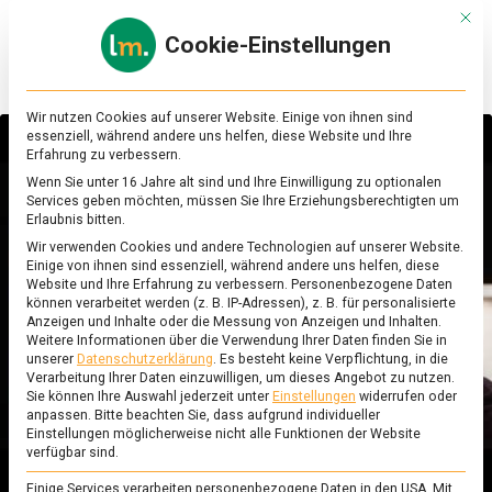
Skip
Mit d
to
Cookie-Einstellungen
content
lebensmittel
Das
Online-
Magazin
Wir nutzen Cookies auf unserer Website. Einige von ihnen sind
zu
essenziell, während andere uns helfen, diese Website und Ihre
Lebensmitteln
Erfahrung zu verbessern.
&
Wenn Sie unter 16 Jahre alt sind und Ihre Einwilligung zu optionalen
Sie sehen gerade einen Platzhalterinhalt von
Ernährung
Services geben möchten, müssen Sie Ihre Erziehungsberechtigten um
YouTube
. Um auf den eigentlichen Inhalt
Erlaubnis bitten.
zuzugreifen, klicken Sie auf die Schaltfläche
Wir verwenden Cookies und andere Technologien auf unserer Website.
unten. Bitte beachten Sie, dass dabei Daten an
Einige von ihnen sind essenziell, während andere uns helfen, diese
Drittanbieter weitergegeben werden.
Website und Ihre Erfahrung zu verbessern.
Personenbezogene Daten
Mehr Informationen
können verarbeitet werden (z. B. IP-Adressen), z. B. für personalisierte
Anzeigen und Inhalte oder die Messung von Anzeigen und Inhalten.
Inhalt entsperren
Weitere Informationen über die Verwendung Ihrer Daten finden Sie in
unserer
Datenschutzerklärung
.
Es besteht keine Verpflichtung, in die
Verarbeitung Ihrer Daten einzuwilligen, um dieses Angebot zu nutzen.
Erforderlichen Service akzeptieren und
Sie können Ihre Auswahl jederzeit unter
Einstellungen
widerrufen oder
Inhalte entsperren
anpassen.
Bitte beachten Sie, dass aufgrund individueller
Einstellungen möglicherweise nicht alle Funktionen der Website
verfügbar sind.
Einige Services verarbeiten personenbezogene Daten in den USA. Mit