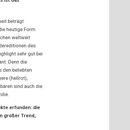
eit beträgt
die heutige Form
schen weltweit
dereditionen des
ghlight sehr gut bei
ant. Denn die
s den beliebten
re (hellrot),
dbären sind auch die
ilie.
kte erfunden: die
in großer Trend,