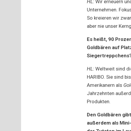
HL:
Wir erneuern und
Unternehmen. Fokus 
So kreieren wir zwar
aber nie unser Ker
Es heißt, 90 Proze
Goldbären auf Plat
Siegertreppchens
HL:
Weltweit sind d
HARIBO. Sie sind bis
Amerikanern als
Gol
Jahrzehnten auße
Produkten.
Den Goldbären gibt
außerdem als Mini-
der Zutaten im Lau