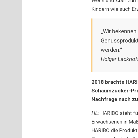
Wenn und Aber zum 
Kindern wie auch E
„
Wir bekennen 
Genussprodukt
werden.“
Holger Lackhof
2018 brachte HARIB
Schaumzucker-Prod
Nachfrage nach zu
HL:
HARIBO steht für
Erwachsenen in Maß
HARIBO die Produkte