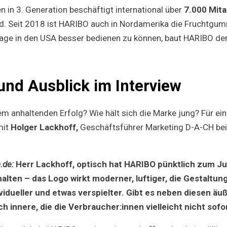
 in 3. Generation beschäftigt international über
7.000 Mit
nd. Seit 2018 ist HARIBO auch in Nordamerika die Fruchtg
ge in den USA besser bedienen zu können, baut HARIBO derz
und Ausblick im Interview
em anhaltenden Erfolg? Wie hält sich die Marke jung? Für ei
mit
Holger Lackhoff,
Geschäftsführer Marketing D-A-CH be
.de:
Herr Lackhoff, optisch hat HARIBO pünktlich zum Ju
alten – das Logo wirkt moderner, luftiger, die Gestaltun
idueller und etwas verspielter. Gibt es neben diesen äu
 innere, die die Verbraucher:innen vielleicht nicht sof