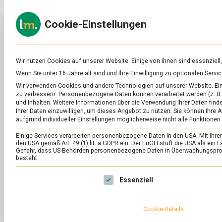
Skip
to
ERNÄH
Cookie-Einstellungen
content
lebens
Das
Online-
Magazin
zu
Wir nutzen Cookies auf unserer Website. Einige von ihnen sind essenziell
Lebensmitteln
Wenn Sie unter 16 Jahre alt sind und Ihre Einwilligung zu optionalen Ser
&
Wir verwenden Cookies und andere Technologien auf unserer Website. Eini
Ernährung
zu verbessern.
Personenbezogene Daten können verarbeitet werden (z. B. 
und Inhalten.
Weitere Informationen über die Verwendung Ihrer Daten finde
Ihrer Daten einzuwilligen, um dieses Angebot zu nutzen.
Sie können Ihre A
aufgrund individueller Einstellungen möglicherweise nicht alle Funktionen
Einige Services verarbeiten personenbezogene Daten in den USA. Mit Ihrer E
den USA gemäß Art. 49 (1) lit. a GDPR ein. Der EuGH stuft die USA als ei
Gefahr, dass US-Behörden personenbezogene Daten in Überwachungsprog
besteht.
Es folgt eine Liste der Service-Gruppen, für die eine Ei
Essenziell
Cookie-Details