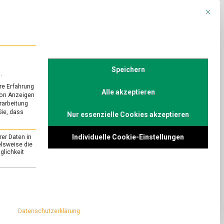
Mit die
R
POLITIK
TV
Speichern
.
re Erfahrung
Alle akzeptieren
von Anzeigen
erarbeitung
Sie, dass
Nur essenzielle Cookies akzeptieren
Individuelle Cookie-Einstellungen
rer Daten in
elsweise die
lichkeit
essenziell und kann nicht abgewählt werden.
Datenschutzerklärung