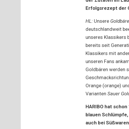
Erfolgsrezept der
HL:
Unsere
Goldbär
deutschlandweit bee
unseres Klassikers 
bereits seit Genera
Klassikers mit ander
unseren Fans ankame
Goldbären werden sei
Geschmacksrichtunge
Orange (orange) und
Varianten
Sauer Gol
HARIBO hat schon 
blauen Schlümpfe, 
auch bei Süßwaren