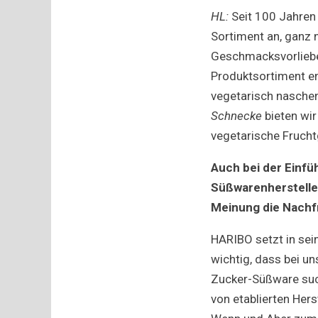
HL:
Seit 100 Jahren
Sortiment an, ganz 
Geschmacksvorliebe
Produktsortiment en
vegetarisch naschen
Schnecke
bieten wir
vegetarische Frucht
Auch bei der Einfü
Süßwarenhersteller
Meinung die Nachf
HARIBO setzt in sein
wichtig, dass bei u
Zucker-Süßware such
von etablierten Her