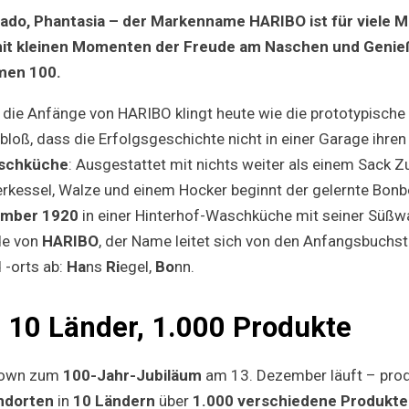
Kultmark
Rado, Phantasia – der Markenname HARIBO ist für viele
wird
100
it kleinen Momenten der Freude am Naschen und Genieß
men 100.
 die Anfänge von HARIBO klingt heute wie die prototypische 
bloß, dass die Erfolgsgeschichte nicht in einer Garage ihre
schküche
: Ausgestattet mit nichts weiter als einem Sack 
erkessel, Walze und einem Hocker beginnt der gelernte Bo
ember 1920
in einer Hinterhof-Waschküche mit seiner Süßw
de von
HARIBO
, der Name leitet sich von den Anfangsbuchs
-orts ab:
Ha
ns
Ri
egel,
Bo
nn.
 10 Länder, 1.000 Produkte
down zum
100-Jahr-Jubiläum
am 13. Dezember läuft – pro
ndorten
in
10 Ländern
über
1.000 verschiedene Produkte