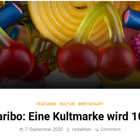
FEATURED
/
KULTUR
/
WIRTSCHAFT
ribo: Eine Kultmarke wird 
on
7. September 2020
redaktion
Comment
Haribo:
Eine