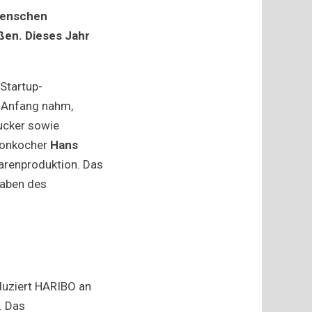
e
 Menschen
en. Dieses Jahr
Startup-
n Anfang nahm,
Zucker sowie
nbonkocher
Hans
arenproduktion. Das
taben des
duziert HARIBO an
. Das