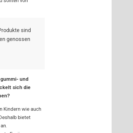
 sollten von
Produkte sind
ßen genossen
htgummi- und
kelt sich die
hen?
on Kindern wie auch
eshalb bietet
 an.