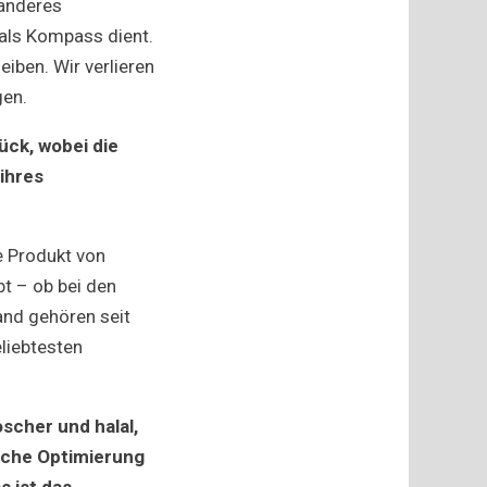
 anderes
als Kompass dient.
eiben. Wir verlieren
gen.
ück, wobei die
ihres
e Produkt von
bt – ob bei den
and gehören seit
liebtesten
scher und halal,
liche Optimierung
s ist das