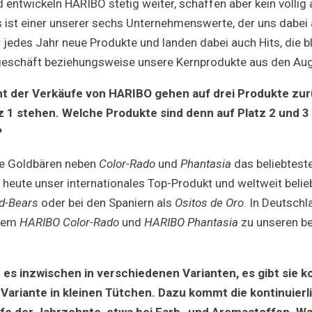
 entwickeln HARIBO stetig weiter, schaffen aber kein völlig
ist einer unserer sechs Unternehmenswerte, der uns dabei 
 jedes Jahr neue Produkte und landen dabei auch Hits, die bl
ngeschäft beziehungsweise unsere Kernprodukte aus den Au
nt der Verkäufe von HARIBO gehen auf drei Produkte zur
z 1 stehen. Welche Produkte sind denn auf Platz 2 und 3 
?
ie Goldbären neben
Color-Rado
und
Phantasia
das beliebtest
 heute unser internationales Top-Produkt und weltweit belie
d-Bears
oder bei den Spaniern als
Ositos de Oro
. In Deutschl
rdem
HARIBO Color-Rado
und
HARIBO Phantasia
zu unseren be
 es inzwischen in verschiedenen Varianten, es gibt sie ko
Variante in kleinen Tütchen. Dazu kommt die kontinuier
fe der Jahrzehnte, etwa bei Farb- und Aromastoffen. Wa