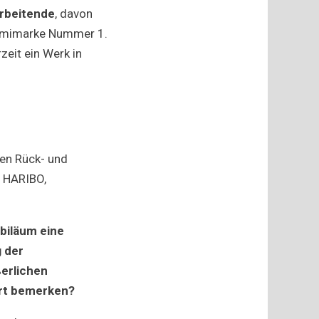
arbeitende
, davon
ummimarke Nummer 1.
eit ein Werk in
nen Rück- und
i HARIBO,
biläum eine
g der
ßerlichen
ort bemerken?