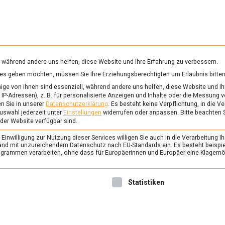
RUNG & GESUNDHEIT
WISSEN
WIRTSCHAFT
KULTU
mittelmagazin
, während andere uns helfen, diese Website und Ihre Erfahrung zu verbessern.
vices geben möchten, müssen Sie Ihre Erziehungsberechtigten um Erlaubnis bitten
ge von ihnen sind essenziell, während andere uns helfen, diese Website und Ih
IP-Adressen), z. B. für personalisierte Anzeigen und Inhalte oder die Messung 
n Sie in unserer
Datenschutzerklärung
.
Es besteht keine Verpflichtung, in die V
uswahl jederzeit unter
Einstellungen
widerrufen oder anpassen.
Bitte beachten 
 der Website verfügbar sind.
inwilligung zur Nutzung dieser Services willigen Sie auch in die Verarbeitung Ih
n Land mit unzureichendem Datenschutz nach EU-Standards ein. Es besteht beispi
rammen verarbeiten, ohne dass für Europäerinnen und Europäer eine Klagemög
nwilligung erteilt werden kann. Die erste Service-Gruppe ist 
Statistiken