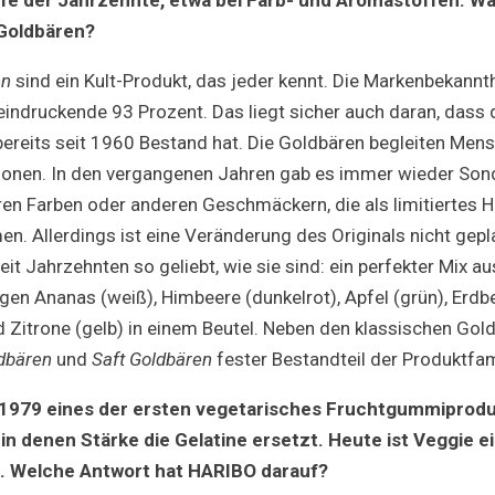
 Goldbären?
en
sind ein Kult-Produkt, das jeder kennt. Die Markenbekannth
indruckende 93 Prozent. Das liegt sicher auch daran, dass 
bereits seit 1960 Bestand hat. Die Goldbären begleiten Men
tionen. In den vergangenen Jahren gab es immer wieder Son
en Farben oder anderen Geschmäckern, die als limitiertes Hi
n. Allerdings ist eine Veränderung des Originals nicht gepl
t Jahrzehnten so geliebt, wie sie sind: ein perfekter Mix au
n Ananas (weiß), Himbeere (dunkelrot), Apfel (grün), Erdbee
 Zitrone (gelb) in einem Beutel. Neben den klassischen Gol
dbären
und
Saft Goldbären
fester Bestandteil der Produktfam
1979 eines der ersten vegetarisches Fruchtgummiprodu
in denen Stärke die Gelatine ersetzt. Heute ist Veggie e
. Welche Antwort hat HARIBO darauf?