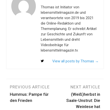
Thomas ist Initiator von
lebensmittelmagazin.de und
verantwortete von 2019 bis 2021
die Online-Redaktion und
Themenplanung. Er schreibt Artikel
zur Geschichte und Zukunft von
Lebensmitteln und dreht
Videobeiträge für
lebensmittelmagazin.tv.
View all posts by Thomas
→
Beitragsnavigation
PREVIOUS ARTICLE
NEXT ARTICLE
Hummus: Pampe für
(Weiß)herbst in
den Frieden
Saale-Unstrut: Die
Weinlese hat