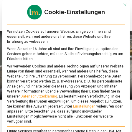
Skip
Mit d
to
Cookie-Einstellungen
content
lebensmittel
Das
Online-
Magazin
Wir nutzen Cookies auf unserer Website. Einige von ihnen sind
zu
essenziell, während andere uns helfen, diese Website und Ihre
Lebensmitteln
Erfahrung zu verbessern.
&
Wenn Sie unter 16 Jahre alt sind und Ihre Einwilligung zu optionalen
Ernährung
Services geben möchten, müssen Sie Ihre Erziehungsberechtigten um
Erlaubnis bitten.
Wir verwenden Cookies und andere Technologien auf unserer Website.
Einige von ihnen sind essenziell, während andere uns helfen, diese
Website und Ihre Erfahrung zu verbessern.
Personenbezogene Daten
können verarbeitet werden (z. B. IP-Adressen), z. B. für personalisierte
Anzeigen und Inhalte oder die Messung von Anzeigen und Inhalten.
Weitere Informationen über die Verwendung Ihrer Daten finden Sie in
unserer
Datenschutzerklärung
.
Es besteht keine Verpflichtung, in die
Verarbeitung Ihrer Daten einzuwilligen, um dieses Angebot zu nutzen.
Sie können Ihre Auswahl jederzeit unter
Einstellungen
widerrufen oder
anpassen.
Bitte beachten Sie, dass aufgrund individueller
ERNÄHRUNG & GESUNDHEIT
/
KULTUR
Einstellungen möglicherweise nicht alle Funktionen der Website
verfügbar sind.
Tag des Kaffees: So viel
Einige Services verarbeiten personenbezogene Daten in den USA. Mit