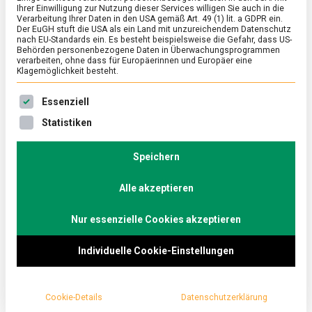
Ihrer Einwilligung zur Nutzung dieser Services willigen Sie auch in die
trinken die Deutschen
Verarbeitung Ihrer Daten in den USA gemäß Art. 49 (1) lit. a GDPR ein.
Der EuGH stuft die USA als ein Land mit unzureichendem Datenschutz
nach EU-Standards ein. Es besteht beispielsweise die Gefahr, dass US-
von ihrem
Behörden personenbezogene Daten in Überwachungsprogrammen
verarbeiten, ohne dass für Europäerinnen und Europäer eine
Klagemöglichkeit besteht.
Lieblingsgetränk
Es folgt eine Liste der Service-Gruppen, für die eine Ein
Essenziell
on
1. Oktober 2019
Thomas
Comment
Statistiken
Tag
des
Kaffees:
Speichern
Deutschland ist eine Nation der Kaffeetrinker.
So
viel
Kaffee ist hierzulande das meistkonsumierte
trinken
Alle akzeptieren
Getränk. Wie viel, wo und wie die Deutschen ihn
die
Deutschen
am liebsten trinken, zeigen aktuelle Zahlen zum
von
Nur essenzielle Cookies akzeptieren
ihrem
„Tag des Kaffees“ am 1. Oktober.
Lieblingsge
Individuelle Cookie-Einstellungen
Am 1. Oktober 2019 ist
Tag des Kaffees
. Anlässlich
dieses Ehrentags hat der
Deutsche Kaffeeverband
Cookie-Details
Datenschutzerklärung
aktuelle Zahlen und Fakten zum Lieblingsgetränk der