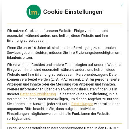
Skip
Mit d
to
Cookie-Einstellungen
content
lebensmittel
Das
Online-
Magazin
Wir nutzen Cookies auf unserer Website. Einige von ihnen sind
zu
essenziell, während andere uns helfen, diese Website und Ihre
Lebensmitteln
Erfahrung zu verbessern.
&
SCHLAGWORT:
LIEBLINGSTRINKEN
Wenn Sie unter 16 Jahre alt sind und Ihre Einwilligung zu optionalen
Ernährung
Services geben möchten, müssen Sie Ihre Erziehungsberechtigten um
Erlaubnis bitten.
Wir verwenden Cookies und andere Technologien auf unserer Website.
Einige von ihnen sind essenziell, während andere uns helfen, diese
Website und Ihre Erfahrung zu verbessern.
Personenbezogene Daten
können verarbeitet werden (z. B. IP-Adressen), z. B. für personalisierte
Anzeigen und Inhalte oder die Messung von Anzeigen und Inhalten.
Weitere Informationen über die Verwendung Ihrer Daten finden Sie in
unserer
Datenschutzerklärung
.
Es besteht keine Verpflichtung, in die
Verarbeitung Ihrer Daten einzuwilligen, um dieses Angebot zu nutzen.
Sie können Ihre Auswahl jederzeit unter
Einstellungen
widerrufen oder
anpassen.
Bitte beachten Sie, dass aufgrund individueller
Einstellungen möglicherweise nicht alle Funktionen der Website
verfügbar sind.
Einige Services verarbeiten personenbezogene Daten in den USA. Mit