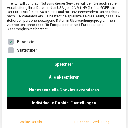
Ihrer Einwilligung zur Nutzung dieser Services willigen Sie auch in die
Verarbeitung Ihrer Daten in den USA gemäß Art. 49 (1) lit. a GDPR ein.
Der EuGH stuft die USA als ein Land mit unzureichendem Datenschutz
FEATURED
/
KULTUR
/
WISSEN
nach EU-Standards ein. Es besteht beispielsweise die Gefahr, dass US-
Nachgeschenkt: Ein informativer
Behörden personenbezogene Daten in Überwachungsprogrammen
verarbeiten, ohne dass für Europäerinnen und Europäer eine
Nachtrag zum Tag des Kaffees
Klagemöglichkeit besteht.
on
9. Oktober 2020
Johannes
Comment
Es folgt eine Liste der Service-Gruppen, für die eine Ein
Essenziell
Nachgeschenkt:
Ein
Wir haben im Nachgang des Tags des Kaffees die
Statistiken
informativer
Berliner Kaffeerösterei besucht.
Nachtrag
zum
Speichern
Tag
des
Alle akzeptieren
Kaffees
Nur essenzielle Cookies akzeptieren
Individuelle Cookie-Einstellungen
Cookie-Details
Datenschutzerklärung