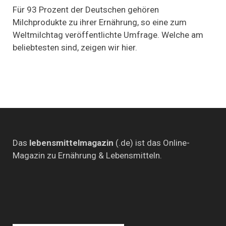
ist
Für 93 Prozent der Deutschen gehören
der
Milchprodukte zu ihrer Ernährung, so eine zum
Lieblingskäse
Weltmilchtag veröffentlichte Umfrage. Welche am
der
Deutschen?
beliebtesten sind, zeigen wir hier.
–
Milch-
Fakten
zum
Weltmilchtag
Das
lebensmittelmagazin
(.de) ist das Online-
Magazin zu Ernährung & Lebensmitteln.