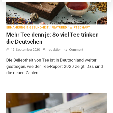
ERNÄHRUNG & GESUNDHEIT
/
FEATURED
/
WIRTSCHAFT
Mehr Tee denn je: So viel Tee trinken
die Deutschen
on
15. September 2020
redaktion
Comment
Mehr
Tee
Die Beliebtheit von Tee ist in Deutschland weiter
denn
gestiegen, wie der Tee-Report 2020 zeigt. Das sind
je:
die neuen Zahlen.
So
viel
Tee
trinken
die
Deutschen