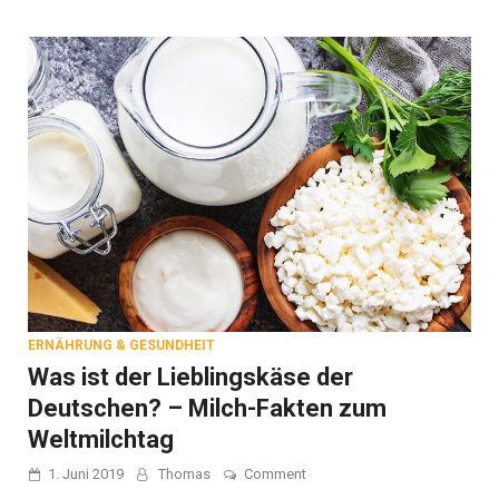
ihrem
Lieblingsgetränk
ERNÄHRUNG & GESUNDHEIT
Was ist der Lieblingskäse der
Deutschen? – Milch-Fakten zum
Weltmilchtag
on
1. Juni 2019
Thomas
Comment
Was