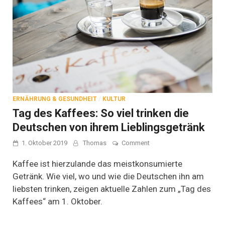
ERNÄHRUNG & GESUNDHEIT
/
KULTUR
Tag des Kaffees: So viel trinken die
Deutschen von ihrem Lieblingsgetränk
on
1. Oktober 2019
Thomas
Comment
Tag
des
Kaffee ist hierzulande das meistkonsumierte
Kaffees:
Getränk. Wie viel, wo und wie die Deutschen ihn am
So
liebsten trinken, zeigen aktuelle Zahlen zum „Tag des
viel
trinken
Kaffees“ am 1. Oktober.
die
Deutschen
von