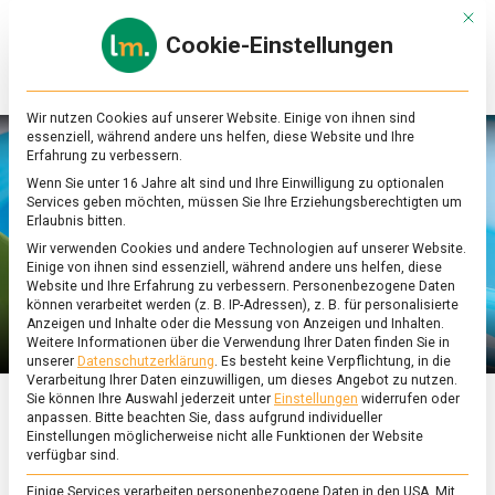
Skip
Mit d
to
Cookie-Einstellungen
content
lebensmittel
Das
Online-
Magazin
Wir nutzen Cookies auf unserer Website. Einige von ihnen sind
zu
essenziell, während andere uns helfen, diese Website und Ihre
Lebensmitteln
Erfahrung zu verbessern.
&
Wenn Sie unter 16 Jahre alt sind und Ihre Einwilligung zu optionalen
Ernährung
Services geben möchten, müssen Sie Ihre Erziehungsberechtigten um
Erlaubnis bitten.
Wir verwenden Cookies und andere Technologien auf unserer Website.
Einige von ihnen sind essenziell, während andere uns helfen, diese
Website und Ihre Erfahrung zu verbessern.
Personenbezogene Daten
können verarbeitet werden (z. B. IP-Adressen), z. B. für personalisierte
Anzeigen und Inhalte oder die Messung von Anzeigen und Inhalten.
Weitere Informationen über die Verwendung Ihrer Daten finden Sie in
unserer
Datenschutzerklärung
.
Es besteht keine Verpflichtung, in die
Verarbeitung Ihrer Daten einzuwilligen, um dieses Angebot zu nutzen.
Sie können Ihre Auswahl jederzeit unter
Einstellungen
widerrufen oder
anpassen.
Bitte beachten Sie, dass aufgrund individueller
ERNÄHRUNG & GESUNDHEIT
Einstellungen möglicherweise nicht alle Funktionen der Website
verfügbar sind.
Müllvermeidung im
Einige Services verarbeiten personenbezogene Daten in den USA. Mit