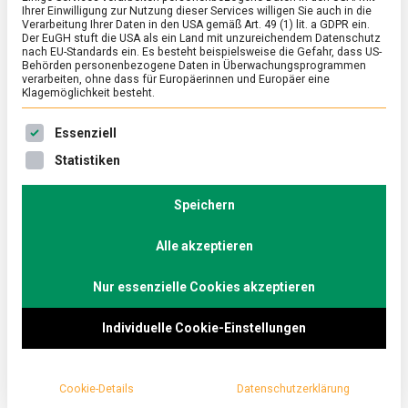
Ihrer Einwilligung zur Nutzung dieser Services willigen Sie auch in die
Lockdown: 30 Prozent
Verarbeitung Ihrer Daten in den USA gemäß Art. 49 (1) lit. a GDPR ein.
Der EuGH stuft die USA als ein Land mit unzureichendem Datenschutz
nach EU-Standards ein. Es besteht beispielsweise die Gefahr, dass US-
nutzen eigene
Behörden personenbezogene Daten in Überwachungsprogrammen
verarbeiten, ohne dass für Europäerinnen und Europäer eine
Klagemöglichkeit besteht.
Behältnisse beim
Es folgt eine Liste der Service-Gruppen, für die eine Ein
Essenziell
Lebensmitteleinkauf,
Statistiken
deutlich weniger für
Speichern
Takeaway-Essen
Alle akzeptieren
Nur essenzielle Cookies akzeptieren
on
5. März 2021
redaktion
Comment
Müllvermeid
im
Individuelle Cookie-Einstellungen
Lockdown:
30 Prozent nutzen eigene Behältnisse beim
30
Prozent
Lebensmitteleinkauf oder für den „Coffee to go“,
nutzen
Cookie-Details
Datenschutzerklärung
weitaus weniger für das Abholen von Essen in der
eigene
Behältnisse