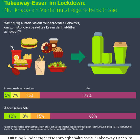
Nutzung kundeneigener Mehrwegbehältnisse für Takeaway-Essen im