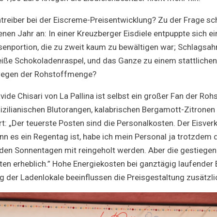
treiber bei der Eiscreme-Preisentwicklung? Zu der Frage sch
nen Jahr an: In einer Kreuzberger Eisdiele entpuppte sich e
senportion, die zu zweit kaum zu bewältigen war; Schlagsahne
ße Schokoladenraspel, und das Ganze zu einem stattlichen 
h wegen der Rohstoffmenge?
vide Chisari von La Pallina ist selbst ein großer Fan der Ro
zilianischen Blutorangen, kalabrischen Bergamott-Zitronen 
ärt: „Der teuerste Posten sind die Personalkosten. Der Eisverk
n es ein Regentag ist, habe ich mein Personal ja trotzdem 
den Sonnentagen mit reingeholt werden. Aber die gestiege
ten erheblich.” Hohe Energiekosten bei ganztägig laufender 
g der Ladenlokale beeinflussen die Preisgestaltung zusätzlic