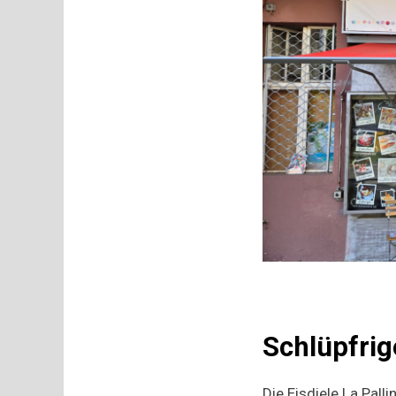
Schlüpfri
Die Eisdiele La Pall