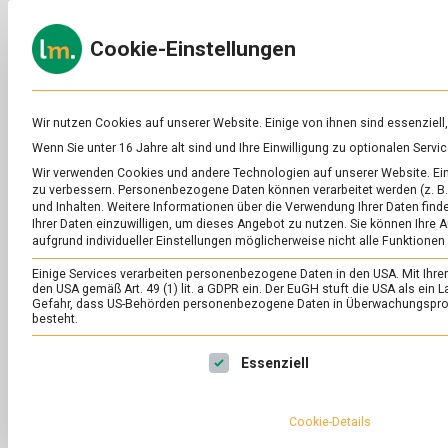
Skip
to
ERNÄH
Cookie-Einstellungen
content
lebens
Das
Online-
Magazin
zu
Wir nutzen Cookies auf unserer Website. Einige von ihnen sind essenziell
Lebensmitteln
Wenn Sie unter 16 Jahre alt sind und Ihre Einwilligung zu optionalen Ser
&
Wir verwenden Cookies und andere Technologien auf unserer Website. Eini
Ernährung
zu verbessern.
Personenbezogene Daten können verarbeitet werden (z. B. 
und Inhalten.
Weitere Informationen über die Verwendung Ihrer Daten finde
Ihrer Daten einzuwilligen, um dieses Angebot zu nutzen.
Sie können Ihre A
aufgrund individueller Einstellungen möglicherweise nicht alle Funktionen
Einige Services verarbeiten personenbezogene Daten in den USA. Mit Ihrer E
den USA gemäß Art. 49 (1) lit. a GDPR ein. Der EuGH stuft die USA als ei
Gefahr, dass US-Behörden personenbezogene Daten in Überwachungsprog
besteht.
Es folgt eine Liste der Service-Gruppen, für die eine Ei
Essenziell
Cookie-Details