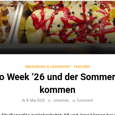
ERNÄHRUNG & GESUNDHEIT
/
FEATURED
to Week ‘26 und der Sommer
kommen
on
8. Mai 2026
Johannes
Comment
Gelato
Week
‘26
ie Straßencafés zurückgekehrt; Alt und Jung können bei