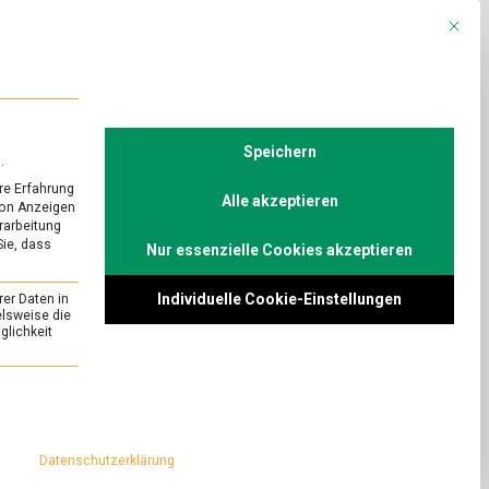
Mit die
R
POLITIK
TV
Speichern
.
re Erfahrung
Alle akzeptieren
von Anzeigen
erarbeitung
Sie, dass
Nur essenzielle Cookies akzeptieren
Individuelle Cookie-Einstellungen
rer Daten in
elsweise die
lichkeit
essenziell und kann nicht abgewählt werden.
Datenschutzerklärung