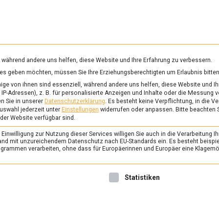
RUNG & GESUNDHEIT
WISSEN
WIRTSCHAFT
KULTU
mittelmagazin
, während andere uns helfen, diese Website und Ihre Erfahrung zu verbessern.
vices geben möchten, müssen Sie Ihre Erziehungsberechtigten um Erlaubnis bitten
ge von ihnen sind essenziell, während andere uns helfen, diese Website und Ih
IP-Adressen), z. B. für personalisierte Anzeigen und Inhalte oder die Messung 
n Sie in unserer
Datenschutzerklärung
.
Es besteht keine Verpflichtung, in die V
uswahl jederzeit unter
Einstellungen
widerrufen oder anpassen.
Bitte beachten 
 der Website verfügbar sind.
inwilligung zur Nutzung dieser Services willigen Sie auch in die Verarbeitung Ih
n Land mit unzureichendem Datenschutz nach EU-Standards ein. Es besteht beispi
rammen verarbeiten, ohne dass für Europäerinnen und Europäer eine Klagemög
nwilligung erteilt werden kann. Die erste Service-Gruppe ist 
Statistiken