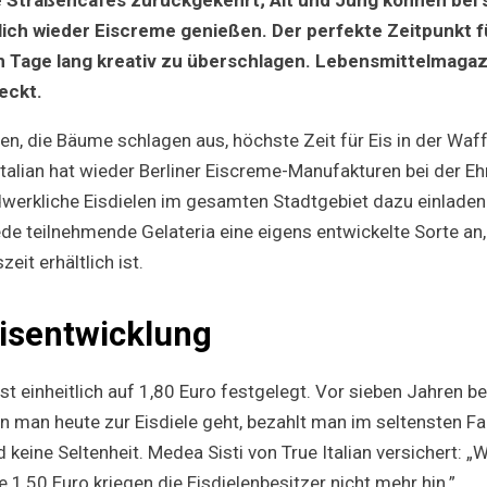
und
der
ch wieder Eiscreme genießen. Der perfekte Zeitpunkt fü
Sommer
hn Tage lang kreativ zu überschlagen. Lebensmittelmagaz
kann
kommen
eckt.
, die Bäume schlagen aus, höchste Zeit für Eis in der Waffe
talian hat wieder Berliner Eiscreme-Manufakturen bei der E
werkliche Eisdielen im gesamten Stadtgebiet dazu einlade
ede teilnehmende Gelateria eine eigens entwickelte Sorte an,
eit erhältlich ist.
isentwicklung
ist einheitlich auf 1,80 Euro festgelegt. Vor sieben Jahren b
n man heute zur Eisdiele geht, bezahlt man im seltensten Fal
d keine Seltenheit. Medea Sisti von True Italian versichert: „W
ie 1,50 Euro kriegen die Eisdielenbesitzer nicht mehr hin.”