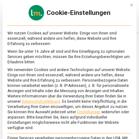
Skip
Mit d
to
Cookie-Einstellungen
content
lebensmittel
Das
Online-
Magazin
Wir nutzen Cookies auf unserer Website. Einige von ihnen sind
zu
essenziell, während andere uns helfen, diese Website und Ihre
Lebensmitteln
Erfahrung zu verbessern.
&
SCHLAGWORT:
GELATO
Wenn Sie unter 16 Jahre alt sind und Ihre Einwilligung zu optionalen
Ernährung
Services geben möchten, müssen Sie Ihre Erziehungsberechtigten um
Erlaubnis bitten.
Wir verwenden Cookies und andere Technologien auf unserer Website.
Einige von ihnen sind essenziell, während andere uns helfen, diese
Website und Ihre Erfahrung zu verbessern.
Personenbezogene Daten
können verarbeitet werden (z. B. IP-Adressen), z. B. für personalisierte
Anzeigen und Inhalte oder die Messung von Anzeigen und Inhalten.
Weitere Informationen über die Verwendung Ihrer Daten finden Sie in
unserer
Datenschutzerklärung
.
Es besteht keine Verpflichtung, in die
Verarbeitung Ihrer Daten einzuwilligen, um dieses Angebot zu nutzen.
Sie können Ihre Auswahl jederzeit unter
Einstellungen
widerrufen oder
anpassen.
Bitte beachten Sie, dass aufgrund individueller
Einstellungen möglicherweise nicht alle Funktionen der Website
verfügbar sind.
Einige Services verarbeiten personenbezogene Daten in den USA. Mit