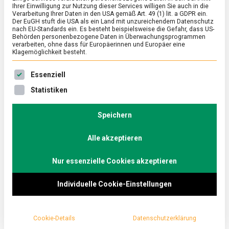
Ihrer Einwilligung zur Nutzung dieser Services willigen Sie auch in die
Verarbeitung Ihrer Daten in den USA gemäß Art. 49 (1) lit. a GDPR ein.
Der EuGH stuft die USA als ein Land mit unzureichendem Datenschutz
ERNÄHRUNG & GESUNDHEIT
/
FEATURED
nach EU-Standards ein. Es besteht beispielsweise die Gefahr, dass US-
Gelato Week ‘26 und der Sommer kann
Behörden personenbezogene Daten in Überwachungsprogrammen
verarbeiten, ohne dass für Europäerinnen und Europäer eine
kommen
Klagemöglichkeit besteht.
on
8. Mai 2026
Johannes
Comment
Es folgt eine Liste der Service-Gruppen, für die eine Ein
Essenziell
Gelato
Week
Das Leben ist in die Straßencafés zurückgekehrt; Alt
Statistiken
‘26
und Jung können bei steigenden Temperaturen
und
endlich wieder Eiscreme genießen. Der perfekte …
der
Speichern
Sommer
kann
Alle akzeptieren
kommen
Nur essenzielle Cookies akzeptieren
Individuelle Cookie-Einstellungen
Cookie-Details
Datenschutzerklärung