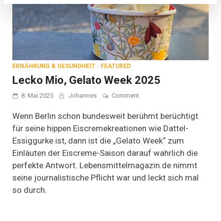
ERNÄHRUNG & GESUNDHEIT
/
FEATURED
Lecko Mio, Gelato Week 2025
on
8. Mai 2025
Johannes
Comment
Lecko
Mio,
Wenn Berlin schon bundesweit berühmt berüchtigt
Gelato
für seine hippen Eiscremekreationen wie Dattel-
Week
Essiggurke ist, dann ist die „Gelato Week“ zum
2025
Einläuten der Eiscreme-Saison darauf wahrlich die
perfekte Antwort. Lebensmittelmagazin.de nimmt
seine journalistische Pflicht war und leckt sich mal
so durch.