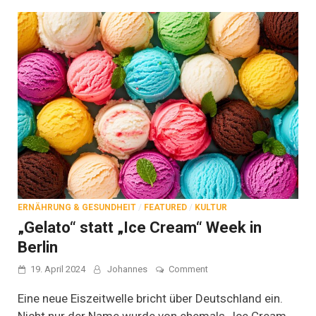
ERNÄHRUNG & GESUNDHEIT
/
FEATURED
/
KULTUR
„Gelato“ statt „Ice Cream“ Week in
Berlin
on
19. April 2024
Johannes
Comment
„Gelato“
statt
Eine neue Eiszeitwelle bricht über Deutschland ein.
„Ice
Nicht nur der Name wurde von ehemals „Ice Cream