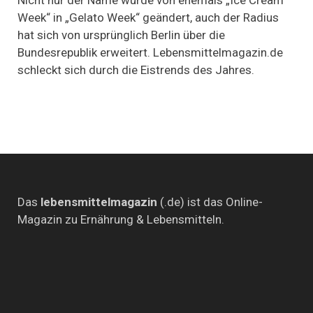
Cream“
Week“ in „Gelato Week“ geändert, auch der Radius
Week
in
hat sich von ursprünglich Berlin über die
Berlin
Bundesrepublik erweitert. Lebensmittelmagazin.de
schleckt sich durch die Eistrends des Jahres.
Das
lebensmittelmagazin
(.de) ist das Online-
Magazin zu Ernährung & Lebensmitteln.