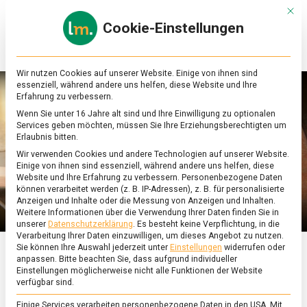
Skip
Mit d
to
Cookie-Einstellungen
content
lebensmittel
Das
Online-
Magazin
Wir nutzen Cookies auf unserer Website. Einige von ihnen sind
zu
essenziell, während andere uns helfen, diese Website und Ihre
Lebensmitteln
Erfahrung zu verbessern.
&
Wenn Sie unter 16 Jahre alt sind und Ihre Einwilligung zu optionalen
Ernährung
Services geben möchten, müssen Sie Ihre Erziehungsberechtigten um
Erlaubnis bitten.
Wir verwenden Cookies und andere Technologien auf unserer Website.
Einige von ihnen sind essenziell, während andere uns helfen, diese
Website und Ihre Erfahrung zu verbessern.
Personenbezogene Daten
können verarbeitet werden (z. B. IP-Adressen), z. B. für personalisierte
Anzeigen und Inhalte oder die Messung von Anzeigen und Inhalten.
Weitere Informationen über die Verwendung Ihrer Daten finden Sie in
unserer
Datenschutzerklärung
.
Es besteht keine Verpflichtung, in die
Verarbeitung Ihrer Daten einzuwilligen, um dieses Angebot zu nutzen.
Sie können Ihre Auswahl jederzeit unter
Einstellungen
widerrufen oder
anpassen.
Bitte beachten Sie, dass aufgrund individueller
ERNÄHRUNG & GESUNDHEIT
/
FEATURED
/
KULTUR
Einstellungen möglicherweise nicht alle Funktionen der Website
verfügbar sind.
Pizza Napoletana, „that’s
Einige Services verarbeiten personenbezogene Daten in den USA. Mit