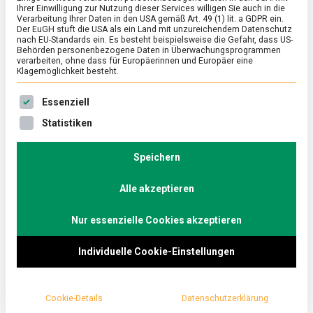
Ihrer Einwilligung zur Nutzung dieser Services willigen Sie auch in die
Amore“ und vor allem
Verarbeitung Ihrer Daten in den USA gemäß Art. 49 (1) lit. a GDPR ein.
Der EuGH stuft die USA als ein Land mit unzureichendem Datenschutz
nach EU-Standards ein. Es besteht beispielsweise die Gefahr, dass US-
sehr viel Technik
Behörden personenbezogene Daten in Überwachungsprogrammen
verarbeiten, ohne dass für Europäerinnen und Europäer eine
Klagemöglichkeit besteht.
on
1. März 2024
Johannes
Comment
Pizza
Es folgt eine Liste der Service-Gruppen, für die eine Ein
Essenziell
Napoletana,
„that’s
Der Deutschen Leibspeise Nummer Eins hat das
Statistiken
Amore“
und
Siegel der geschützten traditionellen Spezialität,
vor
Speichern
gehört zum immateriellen UNESCO-
allem
sehr
Weltkulturerbe und stammt aus Italien: Pizza, in
viel
Alle akzeptieren
Technik
diesem Falle neapolitanischer Art.
Nur essenzielle Cookies akzeptieren
Lebensmittelmagazin.de hat dem Lehrer einer
Pizzaschule auf die Finger geschaut.
Individuelle Cookie-Einstellungen
Kaum liegt die Pizza in der Gluthitze des Pizzaofens,
entwickelt sie ein beachtliches Eigenleben. Der Teig
Cookie-Details
Datenschutzerklärung
steigt empor, wirft Blasen und nach wenigen