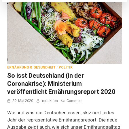
Fuchtel
(BMEL)
ERNÄHRUNG & GESUNDHEIT
/
POLITIK
So isst Deutschland (in der
Coronakrise): Ministerium
veröffentlicht Ernährungsreport 2020
on
29. Mai 2020
redaktion
Comment
So
isst
Wie und was die Deutschen essen, skizziert jedes
Deutschland
Jahr der repräsentative Ernährungsreport. Die neue
(in
Ausgabe zeigt auch, wie sich unser Ernährungsalltag
der