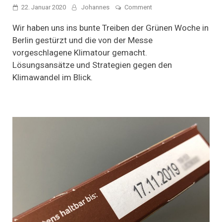
on
22. Januar 2020
Johannes
Comment
Klimatour:
Dem
Wir haben uns ins bunte Treiben der Grünen Woche in
Klima
Berlin gestürzt und die von der Messe
auf
vorgeschlagene Klimatour gemacht.
der
Spur
Lösungsansätze und Strategien gegen den
auf
Klimawandel im Blick.
der
Grünen
Woche
2020