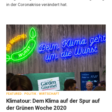
Coronakrise):
in der Coronakrise verändert hat.
Ministerium
veröffentlicht
Ernährungsreport
2020
FEATURED
/
POLITIK
/
WIRTSCHAFT
Klimatour: Dem Klima auf der Spur auf
der Grünen Woche 2020