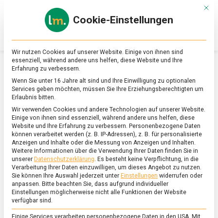
Skip
Mit d
to
Cookie-Einstellungen
content
lebensmittel
Das
Online-
Magazin
Wir nutzen Cookies auf unserer Website. Einige von ihnen sind
zu
essenziell, während andere uns helfen, diese Website und Ihre
Lebensmitteln
Erfahrung zu verbessern.
&
SCHLAGWORT:
Wenn Sie unter 16 Jahre alt sind und Ihre Einwilligung zu optionalen
Ernährung
BUNDESERNÄHRUNGSMINISTERIUM
Services geben möchten, müssen Sie Ihre Erziehungsberechtigten um
Erlaubnis bitten.
Wir verwenden Cookies und andere Technologien auf unserer Website.
Einige von ihnen sind essenziell, während andere uns helfen, diese
Website und Ihre Erfahrung zu verbessern.
Personenbezogene Daten
können verarbeitet werden (z. B. IP-Adressen), z. B. für personalisierte
Anzeigen und Inhalte oder die Messung von Anzeigen und Inhalten.
Weitere Informationen über die Verwendung Ihrer Daten finden Sie in
unserer
Datenschutzerklärung
.
Es besteht keine Verpflichtung, in die
Verarbeitung Ihrer Daten einzuwilligen, um dieses Angebot zu nutzen.
Sie können Ihre Auswahl jederzeit unter
Einstellungen
widerrufen oder
anpassen.
Bitte beachten Sie, dass aufgrund individueller
Einstellungen möglicherweise nicht alle Funktionen der Website
verfügbar sind.
Einige Services verarbeiten personenbezogene Daten in den USA. Mit