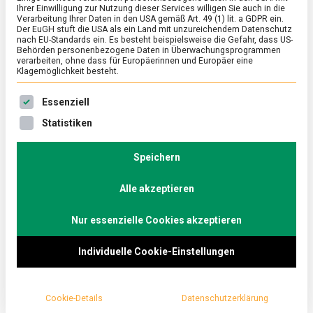
Ihrer Einwilligung zur Nutzung dieser Services willigen Sie auch in die
Verarbeitung Ihrer Daten in den USA gemäß Art. 49 (1) lit. a GDPR ein.
Der EuGH stuft die USA als ein Land mit unzureichendem Datenschutz
nach EU-Standards ein. Es besteht beispielsweise die Gefahr, dass US-
POLITIK
/
TV
Behörden personenbezogene Daten in Überwachungsprogrammen
verarbeiten, ohne dass für Europäerinnen und Europäer eine
Wie viel Wissenschaft ist in der
Klagemöglichkeit besteht.
Ernährungspolitik? – „Berliner Rezepte“
Es folgt eine Liste der Service-Gruppen, für die eine Ein
Essenziell
mit PStS Hans-Joachim Fuchtel (BMEL)
Statistiken
on
17. September 2020
redaktion
Comment
Wie
viel
Welche Rolle spielt Wissenschaft heute für die
Speichern
Wissenschaft
Ernährungspolitik? Darüber hat Christoph Minhoff
ist
Alle akzeptieren
mit Hans-Joachim Fuchtel, Parlamentarischer
in
der
Staatssekretär im BMEL, in unserer Politik-
Ernährungspolitik?
Nur essenzielle Cookies akzeptieren
Webtalkshow „Berliner Rezepte“ diskutiert.
–
„Berliner
Individuelle Cookie-Einstellungen
Rezepte“
mit
PStS
Hans-
Cookie-Details
Datenschutzerklärung
Joachim