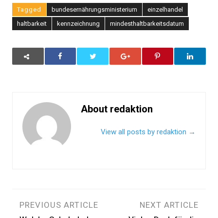
Tagged
bundesernährungsministerium
einzelhandel
haltbarkeit
kennzeichnung
mindesthaltbarkeitsdatum
About redaktion
View all posts by redaktion
→
Beitragsnavigation
PREVIOUS ARTICLE
NEXT ARTICLE