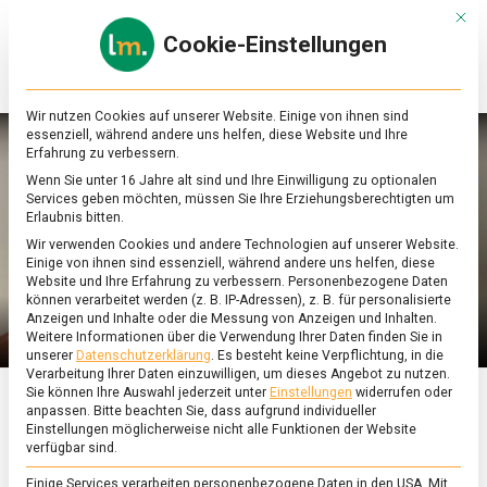
Skip
Mit d
to
Cookie-Einstellungen
content
lebensmittel
Das
Online-
Magazin
Wir nutzen Cookies auf unserer Website. Einige von ihnen sind
zu
essenziell, während andere uns helfen, diese Website und Ihre
Lebensmitteln
Erfahrung zu verbessern.
&
Wenn Sie unter 16 Jahre alt sind und Ihre Einwilligung zu optionalen
Ernährung
Services geben möchten, müssen Sie Ihre Erziehungsberechtigten um
Erlaubnis bitten.
Wir verwenden Cookies und andere Technologien auf unserer Website.
Einige von ihnen sind essenziell, während andere uns helfen, diese
Website und Ihre Erfahrung zu verbessern.
Personenbezogene Daten
können verarbeitet werden (z. B. IP-Adressen), z. B. für personalisierte
Anzeigen und Inhalte oder die Messung von Anzeigen und Inhalten.
Weitere Informationen über die Verwendung Ihrer Daten finden Sie in
unserer
Datenschutzerklärung
.
Es besteht keine Verpflichtung, in die
Verarbeitung Ihrer Daten einzuwilligen, um dieses Angebot zu nutzen.
Sie können Ihre Auswahl jederzeit unter
Einstellungen
widerrufen oder
anpassen.
Bitte beachten Sie, dass aufgrund individueller
FEATURED
/
WISSEN
Einstellungen möglicherweise nicht alle Funktionen der Website
verfügbar sind.
Was das
Einige Services verarbeiten personenbezogene Daten in den USA. Mit