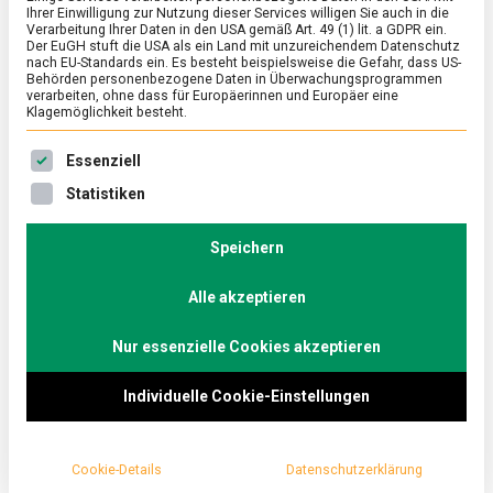
Ihrer Einwilligung zur Nutzung dieser Services willigen Sie auch in die
Mindesthaltbarkeitsdatu
Verarbeitung Ihrer Daten in den USA gemäß Art. 49 (1) lit. a GDPR ein.
Der EuGH stuft die USA als ein Land mit unzureichendem Datenschutz
nach EU-Standards ein. Es besteht beispielsweise die Gefahr, dass US-
m bedeutet
Behörden personenbezogene Daten in Überwachungsprogrammen
verarbeiten, ohne dass für Europäerinnen und Europäer eine
Klagemöglichkeit besteht.
zu
26. Februar 2019
redaktion
1 Kommentar
Was
Es folgt eine Liste der Service-Gruppen, für die eine Ein
Essenziell
das
Mindesth
Auf der Verpackung von Lebensmitteln gibt es
Statistiken
bedeutet
Angaben zur Haltbarkeit, das ist allgemein
Speichern
bekannt. Aber was bedeuten diese
Datumsangaben genau? Und muss ich
Alle akzeptieren
Lebensmittel wegwerfen, wenn das Datum in der
Nur essenzielle Cookies akzeptieren
Vergangenheit liegt?
Individuelle Cookie-Einstellungen
Wichtig ist, dass es zwei unterschiedliche Daten gibt:
Das
Mindesthaltbarkeitsdatum
und das
Verbrauchsdatum
.
Cookie-Details
Datenschutzerklärung