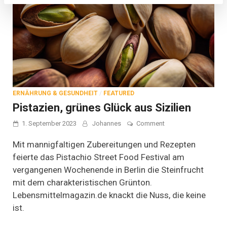
ERNÄHRUNG & GESUNDHEIT
/
FEATURED
Pistazien, grünes Glück aus Sizilien
on
1. September 2023
Johannes
Comment
Pistazien,
grünes
Mit mannigfaltigen Zubereitungen und Rezepten
Glück
feierte das Pistachio Street Food Festival am
aus
vergangenen Wochenende in Berlin die Steinfrucht
Sizilien
mit dem charakteristischen Grünton.
Lebensmittelmagazin.de knackt die Nuss, die keine
ist.