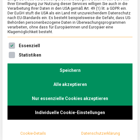
Ihrer Einwilligung zur Nutzung dieser Services willigen Sie auch in die
Verarbeitung Ihrer Daten in den USA gemäß Art. 49 (1) lit. a GDPR ein.
Der EuGH stuft die USA als ein Land mit unzureichendem Datenschutz
ERNÄHRUNG & GESUNDHEIT
/
FEATURED
/
WIRTSCHAFT
nach EU-Standards ein. Es besteht beispielsweise die Gefahr, dass US-
Einmal bei McDonald’s hinter den
Behörden personenbezogene Daten in Überwachungsprogrammen
verarbeiten, ohne dass für Europäerinnen und Europäer eine
Kulissen
Klagemöglichkeit besteht.
on
15. November 2024
Johannes
Comment
Es folgt eine Liste der Service-Gruppen, für die eine Ein
Essenziell
Einmal
bei
Ob spät abends nach dem Ausgehen oder zum
Statistiken
McDonald’s
Kindergeburtstag, für den besonderen Appetit auf
hinter
Burger und Pommes frites ist McDonald’s oft nicht
den
Speichern
Kulissen
weit. Lebensmittelmagazin.de war in einer neuen
Alle akzeptieren
Filiale in Berlin und durfte selber einen Burger bauen.
Nur essenzielle Cookies akzeptieren
Individuelle Cookie-Einstellungen
Cookie-Details
Datenschutzerklärung