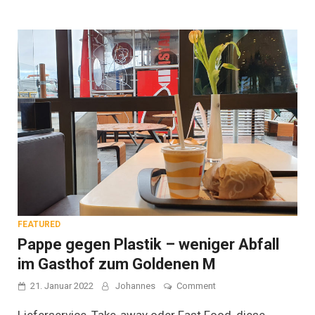
FEATURED
Pappe gegen Plastik – weniger Abfall
im Gasthof zum Goldenen M
on
21. Januar 2022
Johannes
Comment
Pappe
gegen
Lieferservice, Take-away oder Fast Food, diese