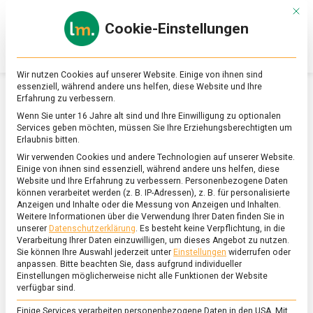
Skip
Mit d
to
Cookie-Einstellungen
content
lebensmittel
Das
Online-
Magazin
Wir nutzen Cookies auf unserer Website. Einige von ihnen sind
zu
essenziell, während andere uns helfen, diese Website und Ihre
Lebensmitteln
Erfahrung zu verbessern.
&
SCHLAGWORT:
BURGER
Wenn Sie unter 16 Jahre alt sind und Ihre Einwilligung zu optionalen
Ernährung
Services geben möchten, müssen Sie Ihre Erziehungsberechtigten um
Erlaubnis bitten.
Wir verwenden Cookies und andere Technologien auf unserer Website.
Einige von ihnen sind essenziell, während andere uns helfen, diese
Website und Ihre Erfahrung zu verbessern.
Personenbezogene Daten
können verarbeitet werden (z. B. IP-Adressen), z. B. für personalisierte
Anzeigen und Inhalte oder die Messung von Anzeigen und Inhalten.
Weitere Informationen über die Verwendung Ihrer Daten finden Sie in
unserer
Datenschutzerklärung
.
Es besteht keine Verpflichtung, in die
Verarbeitung Ihrer Daten einzuwilligen, um dieses Angebot zu nutzen.
Sie können Ihre Auswahl jederzeit unter
Einstellungen
widerrufen oder
anpassen.
Bitte beachten Sie, dass aufgrund individueller
Einstellungen möglicherweise nicht alle Funktionen der Website
verfügbar sind.
Einige Services verarbeiten personenbezogene Daten in den USA. Mit