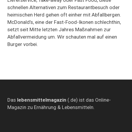
Plastik
schnellen Alternativen zum Restaurantbesuch oder
–
heimischen Herd gehen oft einher mit Abfallbergen.
weniger
Abfall
McDonald’s, eine der Fast-Food-Ikonen schlechthin,
im
setzt seit Mitte letzten Jahres Maßnahmen zur
Gasthof
zum
Abfallvermeidung um. Wir schauten mal auf einen
Goldenen
Burger vorbei.
M
Das
lebensmittelmagazin
(.de) ist das Online-
Magazin zu Ernährung & Lebensmitteln.