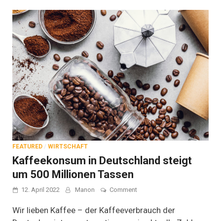
FEATURED
/
WIRTSCHAFT
Kaffeekonsum in Deutschland steigt
um 500 Millionen Tassen
on
12. April 2022
Manon
Comment
Kaffeekonsum
in
Wir lieben Kaffee – der Kaffeeverbrauch der
Deutschland