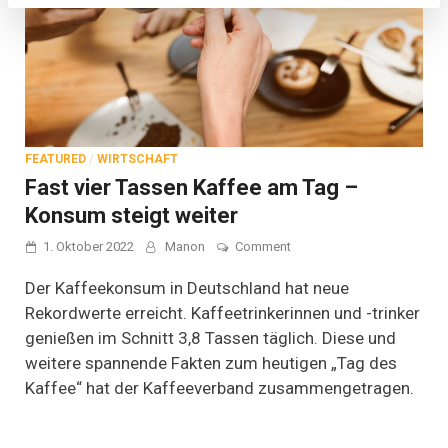
FEATURED
/
WIRTSCHAFT
Fast vier Tassen Kaffee am Tag –
Konsum steigt weiter
on
1. Oktober 2022
Manon
Comment
Fast
vier
Der Kaffeekonsum in Deutschland hat neue
Tassen
Rekordwerte erreicht. Kaffeetrinkerinnen und -trinker
Kaffee
genießen im Schnitt 3,8 Tassen täglich. Diese und
am
Tag
weitere spannende Fakten zum heutigen „Tag des
–
Kaffee“ hat der Kaffeeverband zusammengetragen.
Konsum
steigt
weiter