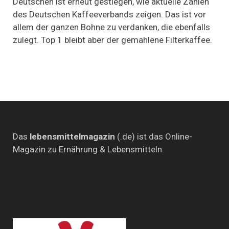
Deutschen ist erneut gestiegen, wie aktuelle Zahlen
steigt
des Deutschen Kaffeeverbands zeigen. Das ist vor
um
500
allem der ganzen Bohne zu verdanken, die ebenfalls
Millionen
zulegt. Top 1 bleibt aber der gemahlene Filterkaffee.
Tassen
Das
lebensmittelmagazin
(.de) ist das Online-
Magazin zu Ernährung & Lebensmitteln.