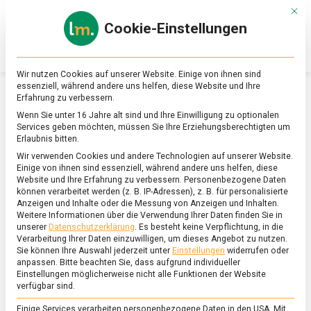
Skip
Mit d
to
Cookie-Einstellungen
content
lebensmittel
Das
Online-
Magazin
Wir nutzen Cookies auf unserer Website. Einige von ihnen sind
zu
essenziell, während andere uns helfen, diese Website und Ihre
Lebensmitteln
Erfahrung zu verbessern.
&
SCHLAGWORT:
ESPRESSO
Wenn Sie unter 16 Jahre alt sind und Ihre Einwilligung zu optionalen
Ernährung
Services geben möchten, müssen Sie Ihre Erziehungsberechtigten um
Erlaubnis bitten.
Wir verwenden Cookies und andere Technologien auf unserer Website.
Einige von ihnen sind essenziell, während andere uns helfen, diese
Website und Ihre Erfahrung zu verbessern.
Personenbezogene Daten
können verarbeitet werden (z. B. IP-Adressen), z. B. für personalisierte
Anzeigen und Inhalte oder die Messung von Anzeigen und Inhalten.
Weitere Informationen über die Verwendung Ihrer Daten finden Sie in
unserer
Datenschutzerklärung
.
Es besteht keine Verpflichtung, in die
Verarbeitung Ihrer Daten einzuwilligen, um dieses Angebot zu nutzen.
Sie können Ihre Auswahl jederzeit unter
Einstellungen
widerrufen oder
anpassen.
Bitte beachten Sie, dass aufgrund individueller
Einstellungen möglicherweise nicht alle Funktionen der Website
verfügbar sind.
Einige Services verarbeiten personenbezogene Daten in den USA. Mit