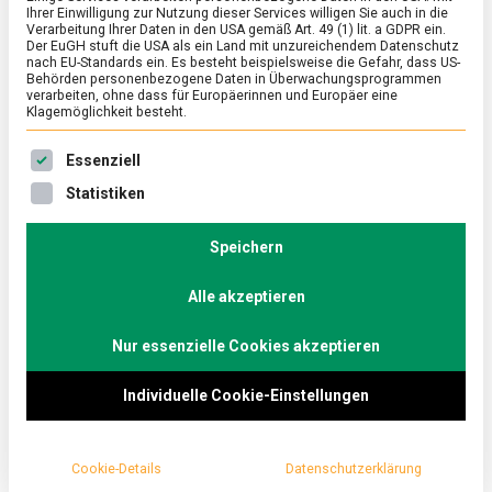
Ihrer Einwilligung zur Nutzung dieser Services willigen Sie auch in die
Verarbeitung Ihrer Daten in den USA gemäß Art. 49 (1) lit. a GDPR ein.
Der EuGH stuft die USA als ein Land mit unzureichendem Datenschutz
ERNÄHRUNG & GESUNDHEIT
/
FEATURED
nach EU-Standards ein. Es besteht beispielsweise die Gefahr, dass US-
Auf eine Tasse mit dem
Behörden personenbezogene Daten in Überwachungsprogrammen
verarbeiten, ohne dass für Europäerinnen und Europäer eine
Kaffeesommelier
Klagemöglichkeit besteht.
on
27. September 2024
Johannes
Comment
Es folgt eine Liste der Service-Gruppen, für die eine Ein
Essenziell
Auf
eine
Am 1. Oktober ist Tag des Kaffees. Grund genug,
Statistiken
Tasse
sich mit Deutschlands erstem Diplom-
mit
Kaffeesommelier über das heiße, schwarze Getränk
dem
Speichern
Kaffeesommelier
auszutauschen.
Alle akzeptieren
Nur essenzielle Cookies akzeptieren
Individuelle Cookie-Einstellungen
Cookie-Details
Datenschutzerklärung