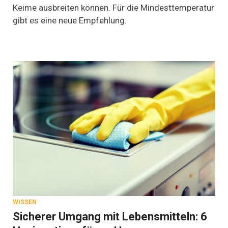
Grad
Keime ausbreiten können. Für die Mindesttemperatur
sollten
gibt es eine neue Empfehlung.
es
sein,
damit
keine
Krankheitserreger
entstehen
WISSEN
Sicherer Umgang mit Lebensmitteln: 6