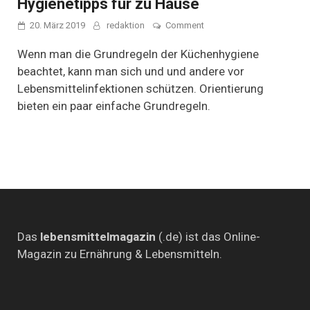
Hygienetipps für zu Hause
on
20. März 2019
redaktion
Comment
Sicherer
Umgang
Wenn man die Grundregeln der Küchenhygiene
mit
beachtet, kann man sich und und andere vor
Lebensmitteln:
Lebensmittelinfektionen schützen. Orientierung
6
Hygienetipps
bieten ein paar einfache Grundregeln.
für
zu
Hause
Das
lebensmittelmagazin
(.de) ist das Online-
Magazin zu Ernährung & Lebensmitteln.