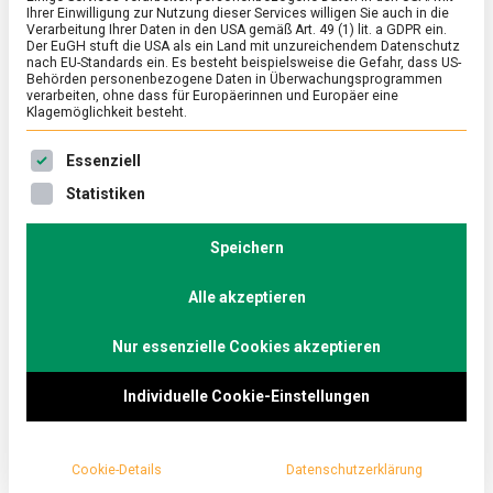
Ihrer Einwilligung zur Nutzung dieser Services willigen Sie auch in die
Verarbeitung Ihrer Daten in den USA gemäß Art. 49 (1) lit. a GDPR ein.
Der EuGH stuft die USA als ein Land mit unzureichendem Datenschutz
ERNÄHRUNG & GESUNDHEIT
/
FEATURED
/
WIRTSCHAFT
nach EU-Standards ein. Es besteht beispielsweise die Gefahr, dass US-
Lebensmittel – aber sicher!
Behörden personenbezogene Daten in Überwachungsprogrammen
verarbeiten, ohne dass für Europäerinnen und Europäer eine
Klagemöglichkeit besteht.
on
2. Juni 2023
Johannes
Comment
Lebensmittel
Es folgt eine Liste der Service-Gruppen, für die eine Ein
–
Dass wir in Deutschland und Europa bedenkenlos
Essenziell
aber
unser Essen verzehren und genießen können, liegt
Statistiken
sicher!
nicht zuletzt am verpflichtenden System zur
Überwachung der Lebensmittelsicherheit, das von
Speichern
den Lebensmittelkontrolleurinnen und -kontrolleuren
regelmäßig geprüft wird. Zum Tag der
Alle akzeptieren
Lebensmittelsicherheit reden wir mit deren obersten
Nur essenzielle Cookies akzeptieren
Vertreter Maik Maschke.
Individuelle Cookie-Einstellungen
Cookie-Details
Datenschutzerklärung