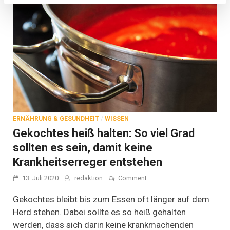
ERNÄHRUNG & GESUNDHEIT
/
WISSEN
Gekochtes heiß halten: So viel Grad
sollten es sein, damit keine
Krankheitserreger entstehen
on
13. Juli 2020
redaktion
Comment
Gekochtes
heiß
Gekochtes bleibt bis zum Essen oft länger auf dem
halten:
Herd stehen. Dabei sollte es so heiß gehalten
So
werden, dass sich darin keine krankmachenden
viel