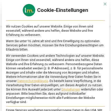
Skip
Mit d
to
Cookie-Einstellungen
content
lebensmittel
Das
Online-
Magazin
Wir nutzen Cookies auf unserer Website. Einige von ihnen sind
zu
essenziell, während andere uns helfen, diese Website und Ihre
Lebensmitteln
Erfahrung zu verbessern.
&
SCHLAGWORT:
KÜCHENHYGIENE
Wenn Sie unter 16 Jahre alt sind und Ihre Einwilligung zu optionalen
Ernährung
Services geben möchten, müssen Sie Ihre Erziehungsberechtigten um
Erlaubnis bitten.
Wir verwenden Cookies und andere Technologien auf unserer Website.
Einige von ihnen sind essenziell, während andere uns helfen, diese
Website und Ihre Erfahrung zu verbessern.
Personenbezogene Daten
können verarbeitet werden (z. B. IP-Adressen), z. B. für personalisierte
Anzeigen und Inhalte oder die Messung von Anzeigen und Inhalten.
Weitere Informationen über die Verwendung Ihrer Daten finden Sie in
unserer
Datenschutzerklärung
.
Es besteht keine Verpflichtung, in die
Verarbeitung Ihrer Daten einzuwilligen, um dieses Angebot zu nutzen.
Sie können Ihre Auswahl jederzeit unter
Einstellungen
widerrufen oder
anpassen.
Bitte beachten Sie, dass aufgrund individueller
Einstellungen möglicherweise nicht alle Funktionen der Website
verfügbar sind.
Einige Services verarbeiten personenbezogene Daten in den USA. Mit