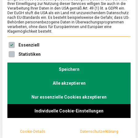
Ihrer Einwilligung zur Nutzung dieser Services willigen Sie auch in die
Verarbeitung Ihrer Daten in den USA gemäß Art. 49 (1) lit. a GDPR ein.
Der EuGH stuft die USA als ein Land mit unzureichendem Datenschutz
ERNÄHRUNG & GESUNDHEIT
/
FEATURED
nach EU-Standards ein. Es besteht beispielsweise die Gefahr, dass US-
Wider dem Klimawandel – Berliner
Behörden personenbezogene Daten in Überwachungsprogrammen
verarbeiten, ohne dass für Europäerinnen und Europäer eine
Start-ups im House of Food
Klagemöglichkeit besteht.
on
1. Oktober 2021
Johannes
Comment
Es folgt eine Liste der Service-Gruppen, für die eine Ein
Essenziell
Wider
dem
Zum Ende der Berlin Food Week präsentieren Berliner
Statistiken
Klimawandel
Start-ups ihre kulinarischen Beiträge zum
–
Klimaschutz im „House of Food“.
Berliner
Speichern
Start-
Lebensmittelmagazin.de ist über das Festival
ups
Alle akzeptieren
geschlendert und hat sich mit den Produzierenden
im
House
unterhalten.
of
Nur essenzielle Cookies akzeptieren
Food
Individuelle Cookie-Einstellungen
Cookie-Details
Datenschutzerklärung