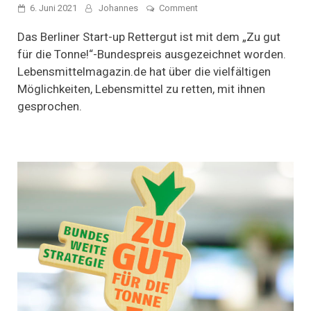
on
6. Juni 2021
Johannes
Comment
Kann
man
Das Berliner Start-up Rettergut ist mit dem „Zu gut
noch
für die Tonne!“-Bundespreis ausgezeichnet worden.
was
Lebensmittelmagazin.de hat über die vielfältigen
draus
machen:
Möglichkeiten, Lebensmittel zu retten, mit ihnen
Rettergut
gesprochen.