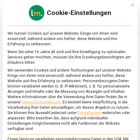
Skip
Mit d
to
Cookie-Einstellungen
content
lebensmittel
Das
Online-
Magazin
Wir nutzen Cookies auf unserer Website. Einige von ihnen sind
zu
essenziell, während andere uns helfen, diese Website und Ihre
Lebensmitteln
Erfahrung zu verbessern.
&
SCHLAGWORT:
NACHHALTIG
Wenn Sie unter 16 Jahre alt sind und Ihre Einwilligung zu optionalen
Ernährung
Services geben möchten, müssen Sie Ihre Erziehungsberechtigten um
Erlaubnis bitten.
Wir verwenden Cookies und andere Technologien auf unserer Website.
Einige von ihnen sind essenziell, während andere uns helfen, diese
Website und Ihre Erfahrung zu verbessern.
Personenbezogene Daten
können verarbeitet werden (z. B. IP-Adressen), z. B. für personalisierte
Anzeigen und Inhalte oder die Messung von Anzeigen und Inhalten.
Weitere Informationen über die Verwendung Ihrer Daten finden Sie in
unserer
Datenschutzerklärung
.
Es besteht keine Verpflichtung, in die
Verarbeitung Ihrer Daten einzuwilligen, um dieses Angebot zu nutzen.
Sie können Ihre Auswahl jederzeit unter
Einstellungen
widerrufen oder
anpassen.
Bitte beachten Sie, dass aufgrund individueller
Einstellungen möglicherweise nicht alle Funktionen der Website
verfügbar sind.
Einige Services verarbeiten personenbezogene Daten in den USA. Mit