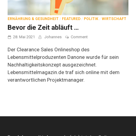
ERNÄHRUNG & GESUNDHEIT
/
FEATURED
/
POLITIK
/
WIRTSCHAFT
Bevor die Zeit abläuft …
on
28. Mai 2021
Johannes
Comment
Bevor
die
Der Clearance Sales Onlineshop des
Zeit
Lebensmittelproduzenten Danone wurde für sein
abläuft
Nachhaltigkeitskonzept ausgezeichnet.
…
Lebensmittelmagazin.de traf sich online mit dem
verantwortlichen Projektmanager.