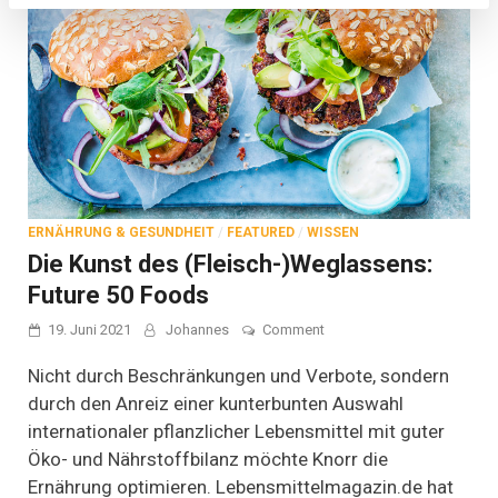
ERNÄHRUNG & GESUNDHEIT
/
FEATURED
/
WISSEN
Die Kunst des (Fleisch-)Weglassens:
Future 50 Foods
on
19. Juni 2021
Johannes
Comment
Die
Kunst
Nicht durch Beschränkungen und Verbote, sondern
des
durch den Anreiz einer kunterbunten Auswahl
(Fleisch-)Weglassens:
internationaler pflanzlicher Lebensmittel mit guter
Future
50
Öko- und Nährstoffbilanz möchte Knorr die
Foods
Ernährung optimieren. Lebensmittelmagazin.de hat