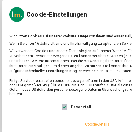
Skip
to
ERNÄH
Cookie-Einstellungen
content
lebens
Das
Online-
Magazin
zu
Wir nutzen Cookies auf unserer Website. Einige von ihnen sind essenziell
Lebensmitteln
Wenn Sie unter 16 Jahre alt sind und Ihre Einwilligung zu optionalen Ser
&
SCHLAGWORT:
RE
Wir verwenden Cookies und andere Technologien auf unserer Website. Eini
Ernährung
zu verbessern.
Personenbezogene Daten können verarbeitet werden (z. B. 
und Inhalten.
Weitere Informationen über die Verwendung Ihrer Daten finde
Ihrer Daten einzuwilligen, um dieses Angebot zu nutzen.
Sie können Ihre A
aufgrund individueller Einstellungen möglicherweise nicht alle Funktionen
Einige Services verarbeiten personenbezogene Daten in den USA. Mit Ihrer E
den USA gemäß Art. 49 (1) lit. a GDPR ein. Der EuGH stuft die USA als ei
Gefahr, dass US-Behörden personenbezogene Daten in Überwachungsprog
besteht.
Es folgt eine Liste der Service-Gruppen, für die eine Ei
Essenziell
Cookie-Details