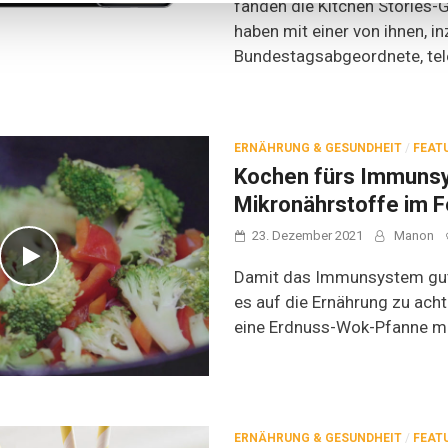
fanden die Kitchen Stories-
haben mit einer von ihnen, i
Bundestagsabgeordnete, tele
ERNÄHRUNG & GESUNDHEIT
/
FEAT
Kochen fürs Immuns
Mikronährstoffe im 
23. Dezember 2021
Manon
Damit das Immunsystem gut au
es auf die Ernährung zu ach
eine Erdnuss-Wok-Pfanne mit
ERNÄHRUNG & GESUNDHEIT
/
FEAT