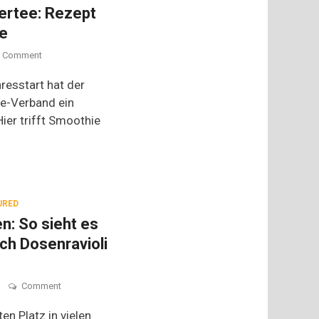
tertee: Rezept
te
on
Comment
Kleiner
Kick
resstart hat der
mit
ee-Verband ein
Kräutertee:
Hier trifft Smoothie
Rezept
für
Smoothie
mit
Mate
URED
: So sieht es
ch Dosenravioli
on
Comment
Pimp
your
en Platz in vielen