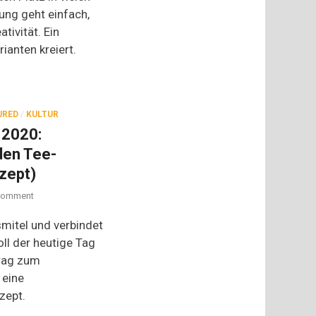
Dosenessen:
ung geht einfach,
So
tivität. Ein
sieht
es
rianten kreiert.
aus,
wenn
ein
Profikoch
Dosenravioli
URED
/
KULTUR
zubereitet
 2020:
den Tee-
zept)
on
omment
International
Tea
smitel und verbindet
Day
ll der heutige Tag
2020:
trag zum
Köstliche
Grüße
 eine
von
zept.
den
Tee-