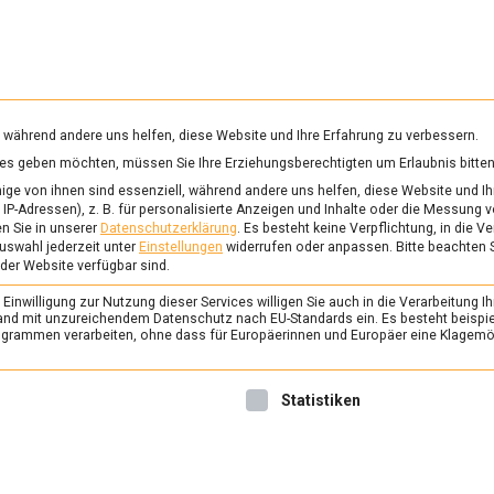
RUNG & GESUNDHEIT
WISSEN
WIRTSCHAFT
KULTU
mittelmagazin
, während andere uns helfen, diese Website und Ihre Erfahrung zu verbessern.
vices geben möchten, müssen Sie Ihre Erziehungsberechtigten um Erlaubnis bitten
ZEPTE
ge von ihnen sind essenziell, während andere uns helfen, diese Website und Ih
IP-Adressen), z. B. für personalisierte Anzeigen und Inhalte oder die Messung 
n Sie in unserer
Datenschutzerklärung
.
Es besteht keine Verpflichtung, in die V
uswahl jederzeit unter
Einstellungen
widerrufen oder anpassen.
Bitte beachten 
ERNÄHRUNG & GESUNDHEIT
/
FEAT
 der Website verfügbar sind.
Kitchen Stories – Koc
inwilligung zur Nutzung dieser Services willigen Sie auch in die Verarbeitung Ih
2. Februar 2022
Johannes
n Land mit unzureichendem Datenschutz nach EU-Standards ein. Es besteht beispi
rammen verarbeiten, ohne dass für Europäerinnen und Europäer eine Klagemög
Ob lustige YouTube-Videos 
oder fragwürdige Rezepte u
nwilligung erteilt werden kann. Die erste Service-Gruppe ist 
Statistiken
Amateurkreationen, das Inter
Kulinarik. Im besten Falle s
aber was fehlt ist ein nütz