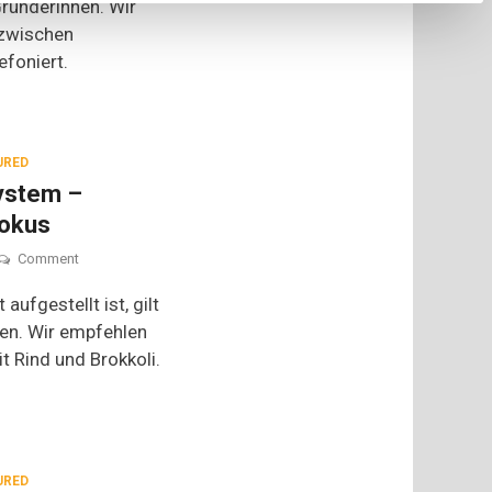
Gründerinnen. Wir
nzwischen
foniert.
URED
ystem –
Fokus
on
Comment
Kochen
fürs
fgestellt ist, gilt
Immunsystem
ten. Wir empfehlen
–
 Rind und Brokkoli.
Mikronährstoffe
im
Fokus
URED