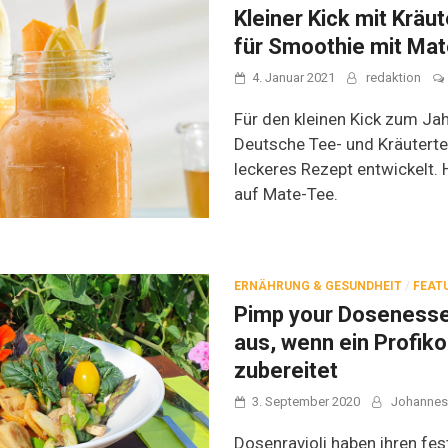
Kleiner Kick mit Kräu
für Smoothie mit Ma
4. Januar 2021
redaktion
Für den kleinen Kick zum Jah
Deutsche Tee- und Kräutert
leckeres Rezept entwickelt. 
auf Mate-Tee.
ERNÄHRUNG & GESUNDHEIT
/
FEAT
Pimp your Dosenessen
aus, wenn ein Profiko
zubereitet
3. September 2020
Johannes
Dosenravioli haben ihren fest