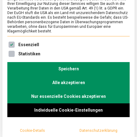
Ihrer Einwilligung zur Nutzung dieser Services willigen Sie auch in die
Verarbeitung Ihrer Daten in den USA gemäß Art. 49 (1) lit. a GDPR ein.
Der EuGH stuft die USA als ein Land mit unzureichendem Datenschutz
ERNÄHRUNG & GESUNDHEIT
/
FEATURED
nach EU-Standards ein. Es besteht beispielsweise die Gefahr, dass US-
Der Solidität verpflichtet: Thiele Tee
Behörden personenbezogene Daten in Überwachungsprogrammen
verarbeiten, ohne dass für Europäerinnen und Europäer eine
Klagemöglichkeit besteht.
on
20. Mai 2026
Johannes
Comment
Der
Es folgt eine Liste der Service-Gruppen, für die eine Ein
Solidität
Als Beispiel für das Ideal der ehrbaren
Essenziell
verpflichtet:
Kaufmannsfamilie erinnert THIELE TEE schon ein
Statistiken
Thiele
wenig an Thomas Manns Buddenbrooks, nur eben
Tee
mit …
Speichern
Alle akzeptieren
Nur essenzielle Cookies akzeptieren
Individuelle Cookie-Einstellungen
Cookie-Details
Datenschutzerklärung