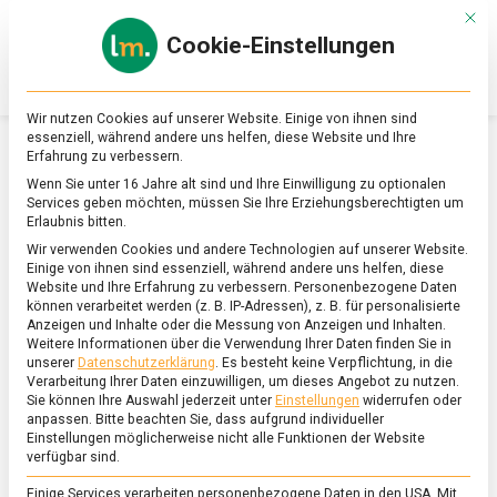
Skip
Mit d
to
Cookie-Einstellungen
content
lebensmittel
Das
Online-
Magazin
Wir nutzen Cookies auf unserer Website. Einige von ihnen sind
zu
essenziell, während andere uns helfen, diese Website und Ihre
Lebensmitteln
Erfahrung zu verbessern.
&
SCHLAGWORT:
TEE-REPORT
Wenn Sie unter 16 Jahre alt sind und Ihre Einwilligung zu optionalen
Ernährung
Services geben möchten, müssen Sie Ihre Erziehungsberechtigten um
Erlaubnis bitten.
Wir verwenden Cookies und andere Technologien auf unserer Website.
Einige von ihnen sind essenziell, während andere uns helfen, diese
Website und Ihre Erfahrung zu verbessern.
Personenbezogene Daten
können verarbeitet werden (z. B. IP-Adressen), z. B. für personalisierte
Anzeigen und Inhalte oder die Messung von Anzeigen und Inhalten.
Weitere Informationen über die Verwendung Ihrer Daten finden Sie in
unserer
Datenschutzerklärung
.
Es besteht keine Verpflichtung, in die
Verarbeitung Ihrer Daten einzuwilligen, um dieses Angebot zu nutzen.
Sie können Ihre Auswahl jederzeit unter
Einstellungen
widerrufen oder
anpassen.
Bitte beachten Sie, dass aufgrund individueller
Einstellungen möglicherweise nicht alle Funktionen der Website
verfügbar sind.
Einige Services verarbeiten personenbezogene Daten in den USA. Mit