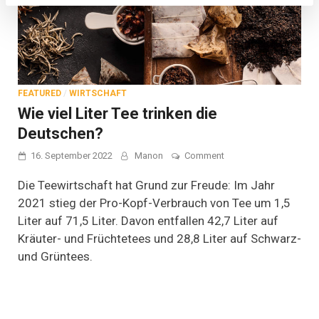
FEATURED
/
WIRTSCHAFT
Wie viel Liter Tee trinken die
Deutschen?
on
16. September 2022
Manon
Comment
Wie
viel
Die Teewirtschaft hat Grund zur Freude: Im Jahr
Liter
2021 stieg der Pro-Kopf-Verbrauch von Tee um 1,5
Tee
Liter auf 71,5 Liter. Davon entfallen 42,7 Liter auf
trinken
die
Kräuter- und Früchtetees und 28,8 Liter auf Schwarz-
Deutschen?
und Grüntees.