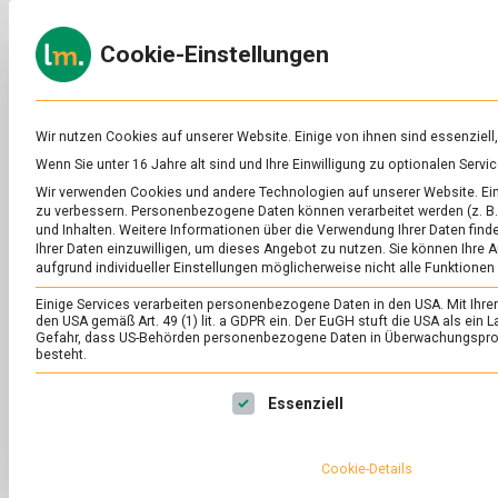
Skip
to
ERNÄH
Cookie-Einstellungen
content
lebens
Das
Online-
Magazin
zu
Wir nutzen Cookies auf unserer Website. Einige von ihnen sind essenziell
Lebensmitteln
Wenn Sie unter 16 Jahre alt sind und Ihre Einwilligung zu optionalen Ser
&
SCHLAGWORT:
TE
Wir verwenden Cookies und andere Technologien auf unserer Website. Eini
Ernährung
zu verbessern.
Personenbezogene Daten können verarbeitet werden (z. B. 
und Inhalten.
Weitere Informationen über die Verwendung Ihrer Daten finde
Ihrer Daten einzuwilligen, um dieses Angebot zu nutzen.
Sie können Ihre A
aufgrund individueller Einstellungen möglicherweise nicht alle Funktionen
Einige Services verarbeiten personenbezogene Daten in den USA. Mit Ihrer E
den USA gemäß Art. 49 (1) lit. a GDPR ein. Der EuGH stuft die USA als ei
Gefahr, dass US-Behörden personenbezogene Daten in Überwachungsprog
besteht.
Es folgt eine Liste der Service-Gruppen, für die eine Ei
Essenziell
Cookie-Details