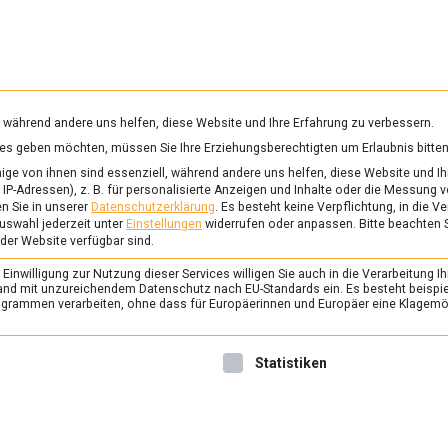
RUNG & GESUNDHEIT
WISSEN
WIRTSCHAFT
KULTU
mittelmagazin
, während andere uns helfen, diese Website und Ihre Erfahrung zu verbessern.
vices geben möchten, müssen Sie Ihre Erziehungsberechtigten um Erlaubnis bitten
EVERBAND
ge von ihnen sind essenziell, während andere uns helfen, diese Website und Ih
IP-Adressen), z. B. für personalisierte Anzeigen und Inhalte oder die Messung 
n Sie in unserer
Datenschutzerklärung
.
Es besteht keine Verpflichtung, in die V
uswahl jederzeit unter
Einstellungen
widerrufen oder anpassen.
Bitte beachten 
ERNÄHRUNG & GESUNDHEIT
/
FEAT
 der Website verfügbar sind.
Cold Brew Tea als S
inwilligung zur Nutzung dieser Services willigen Sie auch in die Verarbeitung Ih
des Jahres
n Land mit unzureichendem Datenschutz nach EU-Standards ein. Es besteht beispi
rammen verarbeiten, ohne dass für Europäerinnen und Europäer eine Klagemög
19. Juli 2023
Manon
Com
Kalt zubereitete Tees, soge
nwilligung erteilt werden kann. Die erste Service-Gruppe ist 
Statistiken
sind spezielle Teebeutel, die
Kaltaufguss eignen. In immer
strömen sie auf den Markt u