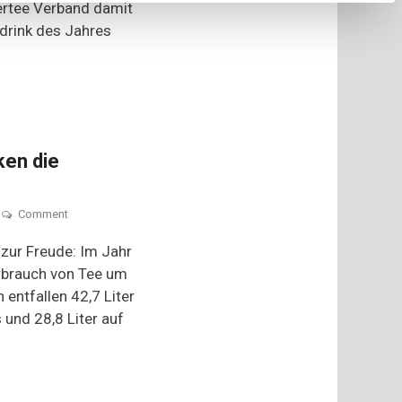
ertee Verband damit
rink des Jahres
nken die
on
Comment
Wie
viel
 zur Freude: Im Jahr
Liter
rbrauch von Tee um
Tee
n entfallen 42,7 Liter
trinken
die
 und 28,8 Liter auf
Deutschen?