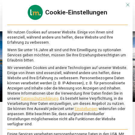
Skip
Mit d
to
Cookie-Einstellungen
content
lebensmittel
Das
Online-
Magazin
Wir nutzen Cookies auf unserer Website. Einige von ihnen sind
zu
essenziell, während andere uns helfen, diese Website und Ihre
Lebensmitteln
Erfahrung zu verbessern.
&
Wenn Sie unter 16 Jahre alt sind und Ihre Einwilligung zu optionalen
Ernährung
Services geben möchten, müssen Sie Ihre Erziehungsberechtigten um
Erlaubnis bitten.
Wir verwenden Cookies und andere Technologien auf unserer Website.
Einige von ihnen sind essenziell, während andere uns helfen, diese
Website und Ihre Erfahrung zu verbessern.
Personenbezogene Daten
können verarbeitet werden (z. B. IP-Adressen), z. B. für personalisierte
Anzeigen und Inhalte oder die Messung von Anzeigen und Inhalten.
Weitere Informationen über die Verwendung Ihrer Daten finden Sie in
unserer
Datenschutzerklärung
.
Es besteht keine Verpflichtung, in die
Verarbeitung Ihrer Daten einzuwilligen, um dieses Angebot zu nutzen.
Sie können Ihre Auswahl jederzeit unter
Einstellungen
widerrufen oder
anpassen.
Bitte beachten Sie, dass aufgrund individueller
ERNÄHRUNG & GESUNDHEIT
/
FEATURED
/
WIRTSCHAFT
Einstellungen möglicherweise nicht alle Funktionen der Website
verfügbar sind.
Frischer Fisch auf den
Einige Services verarbeiten personenbezogene Daten in den USA. Mit