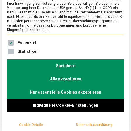
Ihrer Einwilligung zur Nutzung dieser Services willigen Sie auch in die
Tisch
Verarbeitung Ihrer Daten in den USA gemäß Art. 49 (1) lit. a GDPR ein.
Der EuGH stuft die USA als ein Land mit unzureichendem Datenschutz
nach EU-Standards ein. Es besteht beispielsweise die Gefahr, dass US-
zu
26. Juni 2020
Johannes
2 Kommentare
Behörden personenbezogene Daten in Überwachungsprogrammen
Frischer
verarbeiten, ohne dass für Europäerinnen und Europäer eine
Fisch
Klagemöglichkeit besteht.
auf
Fisch ist köstlich, Teil einer gesunden Ernährung
den
Es folgt eine Liste der Service-Gruppen, für die eine Ein
Essenziell
Tisch
und leider oft umstritten. Längst kommt er nicht
Statistiken
nur aus dem Meer, sondern oft aus Zuchtanlagen.
Wie Verbraucher:innen verantwortungsvoll
Speichern
einkaufen und genießen können, haben wir beim
Aquaculture Stewardship Council (ASC)
Alle akzeptieren
nachgefragt.
Nur essenzielle Cookies akzeptieren
Ein- bis zweimal pro Woche
sollte laut
Deutscher
Individuelle Cookie-Einstellungen
Gesellschaft für Ernährung
(DGE) Fisch auf den
Tisch – gerne fettreich,
wie Lachs, Makrele oder
Hering
. Deren Fettsäure-Zusammensetzung soll das
Cookie-Details
Datenschutzerklärung