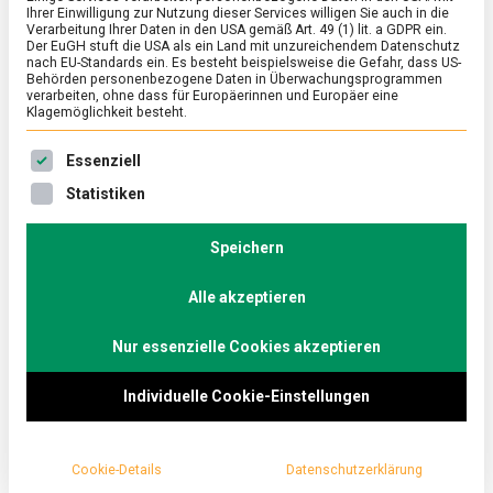
Ihrer Einwilligung zur Nutzung dieser Services willigen Sie auch in die
Deutschen leiden unter
Verarbeitung Ihrer Daten in den USA gemäß Art. 49 (1) lit. a GDPR ein.
Der EuGH stuft die USA als ein Land mit unzureichendem Datenschutz
nach EU-Standards ein. Es besteht beispielsweise die Gefahr, dass US-
Corona-Stress:
Behörden personenbezogene Daten in Überwachungsprogrammen
verarbeiten, ohne dass für Europäerinnen und Europäer eine
Klagemöglichkeit besteht.
Ernährung hat wichtige
Es folgt eine Liste der Service-Gruppen, für die eine Ein
Essenziell
Rolle bei
Statistiken
Stressbewältigung
Speichern
on
Alle akzeptieren
24. Juli 2020
redaktion
Comment
Über
90
Nur essenzielle Cookies akzeptieren
Prozent
91 Prozent der Deutschen haben sich in letzter
der
Deutschen
Zeit – mitbedingt durch die Coronakrise –
Individuelle Cookie-Einstellungen
leiden
beruflich oder privat gestresst gefühlt. Das ergab
unter
Corona-
eine repräsentative Umfrage des FORSA-Instituts
Stress:
Cookie-Details
Datenschutzerklärung
Ernährung
im Auftrag des Arbeitskreises
hat