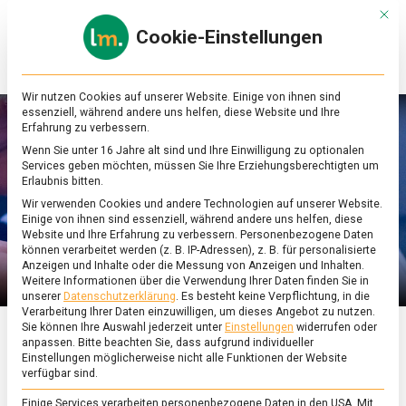
Skip
Mit d
to
Cookie-Einstellungen
content
lebensmittel
Das
Online-
Magazin
Wir nutzen Cookies auf unserer Website. Einige von ihnen sind
zu
essenziell, während andere uns helfen, diese Website und Ihre
Lebensmitteln
Erfahrung zu verbessern.
&
Wenn Sie unter 16 Jahre alt sind und Ihre Einwilligung zu optionalen
Ernährung
Services geben möchten, müssen Sie Ihre Erziehungsberechtigten um
Erlaubnis bitten.
Wir verwenden Cookies und andere Technologien auf unserer Website.
Einige von ihnen sind essenziell, während andere uns helfen, diese
Website und Ihre Erfahrung zu verbessern.
Personenbezogene Daten
können verarbeitet werden (z. B. IP-Adressen), z. B. für personalisierte
Anzeigen und Inhalte oder die Messung von Anzeigen und Inhalten.
Weitere Informationen über die Verwendung Ihrer Daten finden Sie in
unserer
Datenschutzerklärung
.
Es besteht keine Verpflichtung, in die
Verarbeitung Ihrer Daten einzuwilligen, um dieses Angebot zu nutzen.
Sie können Ihre Auswahl jederzeit unter
Einstellungen
widerrufen oder
anpassen.
Bitte beachten Sie, dass aufgrund individueller
ERNÄHRUNG & GESUNDHEIT
Einstellungen möglicherweise nicht alle Funktionen der Website
verfügbar sind.
Über 90 Prozent der
Einige Services verarbeiten personenbezogene Daten in den USA. Mit