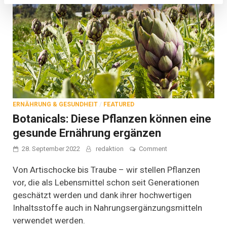
ERNÄHRUNG & GESUNDHEIT
/
FEATURED
Botanicals: Diese Pflanzen können eine
gesunde Ernährung ergänzen
on
28. September 2022
redaktion
Comment
Botanicals:
Diese
Von Artischocke bis Traube – wir stellen Pflanzen
Pflanzen
vor, die als Lebensmittel schon seit Generationen
können
geschätzt werden und dank ihrer hochwertigen
eine
gesunde
Inhaltsstoffe auch in Nahrungsergänzungsmitteln
Ernährung
verwendet werden.
ergänzen