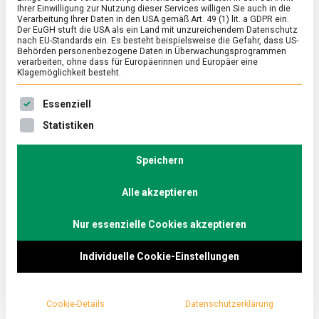
Ihrer Einwilligung zur Nutzung dieser Services willigen Sie auch in die
Verarbeitung Ihrer Daten in den USA gemäß Art. 49 (1) lit. a GDPR ein.
Der EuGH stuft die USA als ein Land mit unzureichendem Datenschutz
ERNÄHRUNG & GESUNDHEIT
/
FEATURED
/
WIRTSCHAFT
nach EU-Standards ein. Es besteht beispielsweise die Gefahr, dass US-
Im Labor der Natur
Behörden personenbezogene Daten in Überwachungsprogrammen
verarbeiten, ohne dass für Europäerinnen und Europäer eine
Klagemöglichkeit besteht.
on
23. August 2024
Johannes
Comment
Im
Es folgt eine Liste der Service-Gruppen, für die eine Ein
Labor
Pflanzenstoffe, sogenannte Botanicals, in
Essenziell
der
Nahrungsergänzungsmitteln können positive Effekte
Statistiken
Natur
auf das allgemeine Wohlbefinden haben. Aber wie
kommen von Artischocken bis Zitronenverbene die
Speichern
Pflanzen in die Kapseln? Lebensmittelmagazin.de
besuchte den Pflanzenextrakt-Hersteller Finzelberg
Alle akzeptieren
in Andernach am Rhein.
Nur essenzielle Cookies akzeptieren
Individuelle Cookie-Einstellungen
Cookie-Details
Datenschutzerklärung