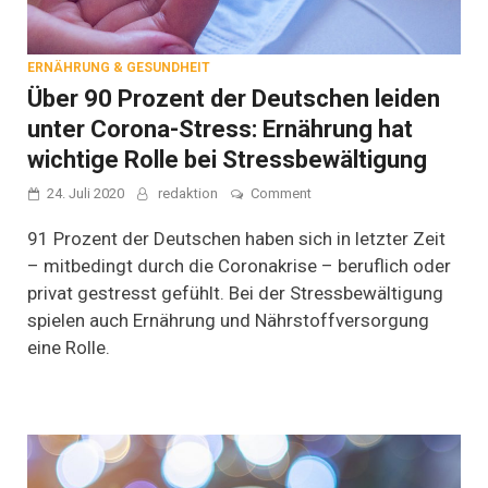
ERNÄHRUNG & GESUNDHEIT
Über 90 Prozent der Deutschen leiden
unter Corona-Stress: Ernährung hat
wichtige Rolle bei Stressbewältigung
on
24. Juli 2020
redaktion
Comment
Über
90
91 Prozent der Deutschen haben sich in letzter Zeit
Prozent
– mitbedingt durch die Coronakrise – beruflich oder
der
privat gestresst gefühlt. Bei der Stressbewältigung
Deutschen
leiden
spielen auch Ernährung und Nährstoffversorgung
unter
eine Rolle.
Corona-
Stress:
Ernährung
hat
wichtige
Rolle
bei
Stressbewältigung