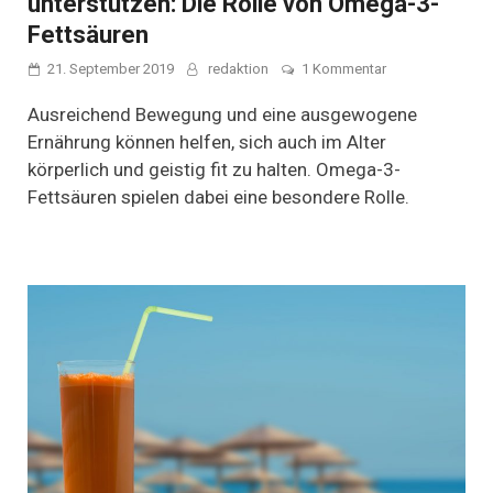
unterstützen: Die Rolle von Omega-3-
Fettsäuren
zu
21. September 2019
redaktion
1 Kommentar
Geistige
Fitness
Ausreichend Bewegung und eine ausgewogene
auch
Ernährung können helfen, sich auch im Alter
im
körperlich und geistig fit zu halten. Omega-3-
Alter
unterstützen:
Fettsäuren spielen dabei eine besondere Rolle.
Die
Rolle
von
Omega-
3-
Fettsäuren