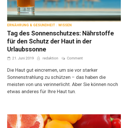
ERNÄHRUNG & GESUNDHEIT
/
WISSEN
Tag des Sonnenschutzes: Nährstoffe
für den Schutz der Haut in der
Urlaubssonne
on
21. Juni 2019
redaktion
Comment
Tag
des
Die Haut gut eincremen, um sie vor starker
Sonnenschutzes:
Sonnenstrahlung zu schützen – das haben die
Nährstoffe
meisten von uns verinnerlicht. Aber Sie können noch
für
den
etwas anderes für Ihre Haut tun.
Schutz
der
Haut
in
der
Urlaubssonne