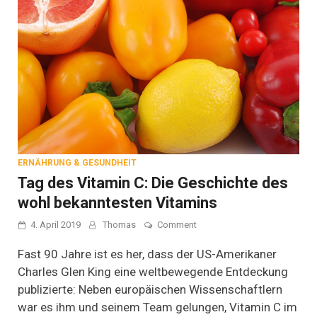
ERNÄHRUNG & GESUNDHEIT
Tag des Vitamin C: Die Geschichte des
wohl bekanntesten Vitamins
on
4. April 2019
Thomas
Comment
Tag
des
Fast 90 Jahre ist es her, dass der US-Amerikaner
Vitamin
Charles Glen King eine weltbewegende Entdeckung
C:
publizierte: Neben europäischen Wissenschaftlern
Die
Geschichte
war es ihm und seinem Team gelungen, Vitamin C im
des