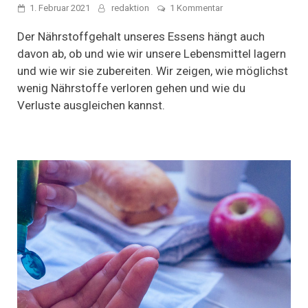
zu
1. Februar 2021
redaktion
1 Kommentar
Nährstoffverlust
vermeiden:
Der Nährstoffgehalt unseres Essens hängt auch
Tipps
davon ab, ob und wie wir unsere Lebensmittel lagern
für
und wie wir sie zubereiten. Wir zeigen, wie möglichst
eine
optimale
wenig Nährstoffe verloren gehen und wie du
Lagerung
Verluste ausgleichen kannst.
und
schonende
Zubereitung