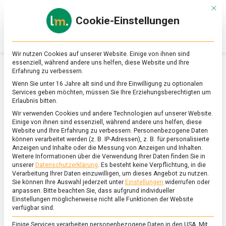
Skip
Mit d
to
Cookie-Einstellungen
content
lebensmittel
Das
Online-
Magazin
Wir nutzen Cookies auf unserer Website. Einige von ihnen sind
zu
essenziell, während andere uns helfen, diese Website und Ihre
Lebensmitteln
Erfahrung zu verbessern.
&
SCHLAGWORT:
NAHRUNGSERGÄNZUNG
Wenn Sie unter 16 Jahre alt sind und Ihre Einwilligung zu optionalen
Ernährung
Services geben möchten, müssen Sie Ihre Erziehungsberechtigten um
Erlaubnis bitten.
Wir verwenden Cookies und andere Technologien auf unserer Website.
Einige von ihnen sind essenziell, während andere uns helfen, diese
Website und Ihre Erfahrung zu verbessern.
Personenbezogene Daten
können verarbeitet werden (z. B. IP-Adressen), z. B. für personalisierte
Anzeigen und Inhalte oder die Messung von Anzeigen und Inhalten.
Weitere Informationen über die Verwendung Ihrer Daten finden Sie in
unserer
Datenschutzerklärung
.
Es besteht keine Verpflichtung, in die
Verarbeitung Ihrer Daten einzuwilligen, um dieses Angebot zu nutzen.
Sie können Ihre Auswahl jederzeit unter
Einstellungen
widerrufen oder
anpassen.
Bitte beachten Sie, dass aufgrund individueller
Einstellungen möglicherweise nicht alle Funktionen der Website
verfügbar sind.
Einige Services verarbeiten personenbezogene Daten in den USA. Mit