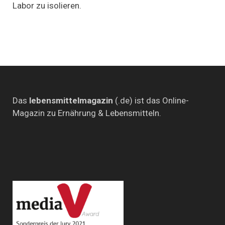
Labor zu isolieren.
wohl
bekanntesten
Vitamins
Das
lebensmittelmagazin
(.de) ist das Online-
Magazin zu Ernährung & Lebensmitteln.