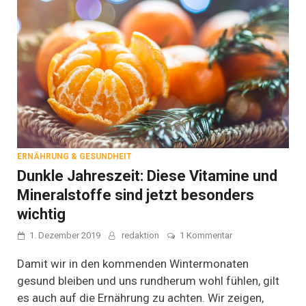
ERNÄHRUNG & GESUNDHEIT
Dunkle Jahreszeit: Diese Vitamine und
Mineralstoffe sind jetzt besonders
wichtig
zu
1. Dezember 2019
redaktion
1 Kommentar
Dunkle
Jahreszeit:
Damit wir in den kommenden Wintermonaten
Diese
gesund bleiben und uns rundherum wohl fühlen, gilt
Vitamine
es auch auf die Ernährung zu achten. Wir zeigen,
und