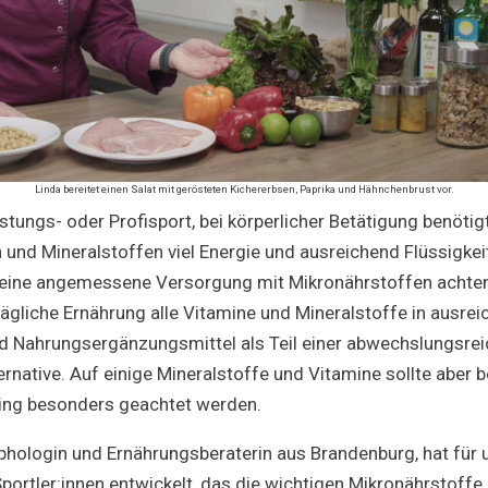
Linda bereitet einen Salat mit gerösteten Kichererbsen, Paprika und Hähnchenbrust vor.
eistungs- oder Profisport, bei körperlicher Betätigung benöti
und Mineralstoffen viel Energie und ausreichend Flüssigkeit.
f eine angemessene Versorgung mit Mikronährstoffen achten
 tägliche Ernährung alle Vitamine und Mineralstoffe in ausr
nd Nahrungsergänzungsmittel als Teil einer abwechslungsre
ernative. Auf einige Mineralstoffe und Vitamine sollte aber
ning besonders geachtet werden.
phologin und Ernährungsberaterin aus Brandenburg, hat für u
Sportler:innen entwickelt, das die wichtigen Mikronährstoff