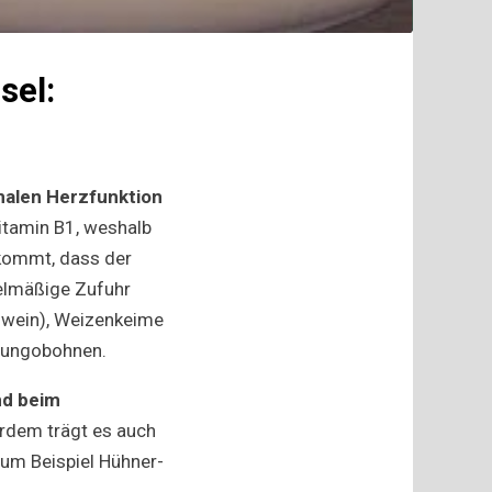
sel:
malen Herzfunktion
Vitamin B1, weshalb
 kommt, dass der
gelmäßige Zufuhr
chwein), Weizenkeime
Mungobohnen.
nd beim
erdem trägt es auch
zum Beispiel Hühner-