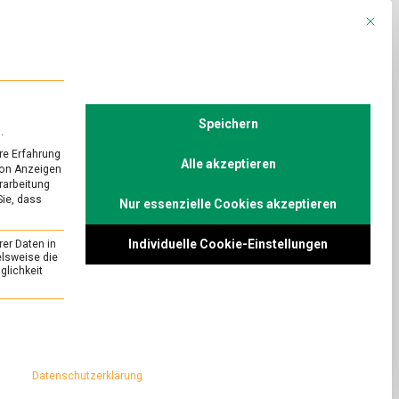
Mit die
R
POLITIK
TV
Speichern
.
re Erfahrung
Alle akzeptieren
von Anzeigen
erarbeitung
Sie, dass
Nur essenzielle Cookies akzeptieren
Individuelle Cookie-Einstellungen
rer Daten in
elsweise die
lichkeit
essenziell und kann nicht abgewählt werden.
Datenschutzerklärung