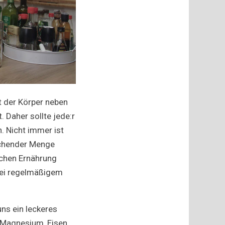
gt der Körper neben
 Daher sollte jede:r
. Nicht immer ist
eichender Menge
ichen Ernährung
 bei regelmäßigem
ns ein leckeres
e Magnesium, Eisen,