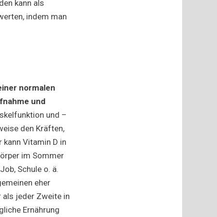
den kann als
rwerten, indem man
 einer normalen
ufnahme und
skelfunktion und –
eise den Kräften,
 kann Vitamin D in
n Körper im Sommer
Job, Schule o. ä.
lgemeinen eher
 als jeder Zweite in
ägliche Ernährung