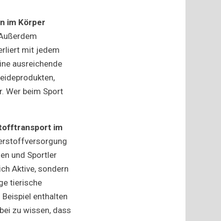
en im Körper
. Außerdem
rliert mit jedem
eine ausreichende
reideprodukten,
r. Wer beim Sport
tofftransport im
uerstoffversorgung
en und Sportler
lich Aktive, sondern
ge tierische
Beispiel enthalten
rbei zu wissen, dass