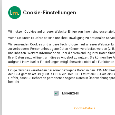
Skip
to
ERNÄH
Cookie-Einstellungen
content
lebens
Das
Online-
Magazin
zu
Wir nutzen Cookies auf unserer Website. Einige von ihnen sind essenziell
Lebensmitteln
Wenn Sie unter 16 Jahre alt sind und Ihre Einwilligung zu optionalen Ser
&
Wir verwenden Cookies und andere Technologien auf unserer Website. Eini
Ernährung
zu verbessern.
Personenbezogene Daten können verarbeitet werden (z. B. 
und Inhalten.
Weitere Informationen über die Verwendung Ihrer Daten finde
Ihrer Daten einzuwilligen, um dieses Angebot zu nutzen.
Sie können Ihre A
aufgrund individueller Einstellungen möglicherweise nicht alle Funktionen
Einige Services verarbeiten personenbezogene Daten in den USA. Mit Ihrer E
den USA gemäß Art. 49 (1) lit. a GDPR ein. Der EuGH stuft die USA als ei
Gefahr, dass US-Behörden personenbezogene Daten in Überwachungsprog
besteht.
Es folgt eine Liste der Service-Gruppen, für die eine Ei
Essenziell
Cookie-Details