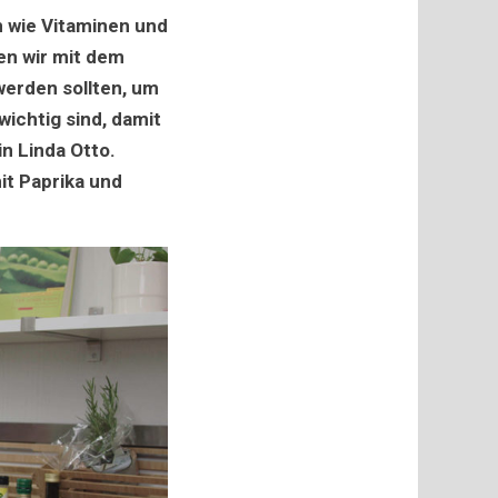
n
n wie Vitaminen und
en wir mit dem
werden sollten, um
ichtig sind, damit
n Linda Otto.
it Paprika und