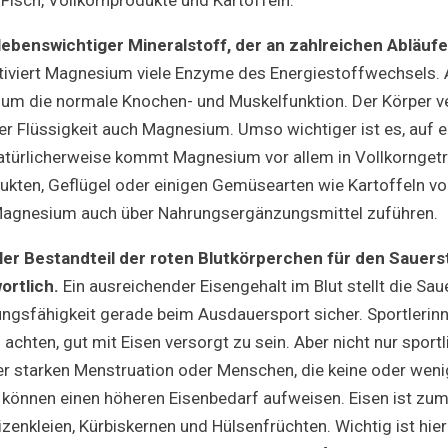
n lebenswichtiger Mineralstoff, der an zahlreichen Abläuf
 aktiviert Magnesium viele Enzyme des Energiestoffwechsels
um die normale Knochen- und Muskelfunktion. Der Körper ve
er Flüssigkeit auch Magnesium. Umso wichtiger ist es, auf 
atürlicherweise kommt Magnesium vor allem in Vollkornget
ukten, Geflügel oder einigen Gemüsearten wie Kartoffeln vo
n Magnesium auch über Nahrungsergänzungsmittel zuführen.
aler Bestandteil der roten Blutkörperchen für den Sauers
ortlich.
Ein ausreichender Eisengehalt im Blut stellt die Sa
ungsfähigkeit gerade beim Ausdauersport sicher. Sportlerinn
 achten, gut mit Eisen versorgt zu sein. Aber nicht nur sport
er starken Menstruation oder Menschen, die keine oder weni
 können einen höheren Eisenbedarf aufweisen. Eisen ist zum 
eizenkleien, Kürbiskernen und Hülsenfrüchten. Wichtig ist hie