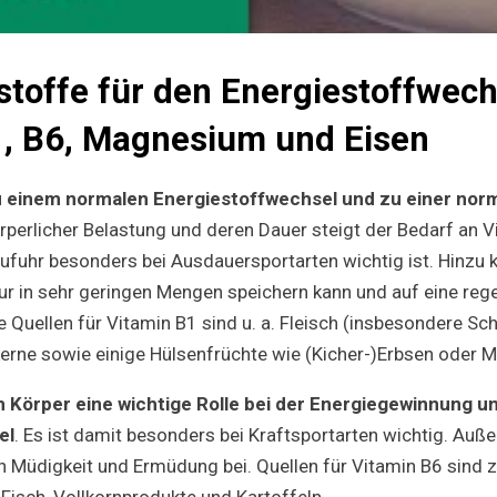
toffe für den Energiestoffwech
1, B6, Magnesium und Eisen
u einem normalen Energiestoffwechsel und zu einer nor
örperlicher Belastung und deren Dauer steigt der Bedarf an 
ufuhr besonders bei Ausdauersportarten wichtig ist. Hinzu
ur in sehr geringen Mengen speichern kann und auf eine re
e Quellen für Vitamin B1 sind u. a. Fleisch (insbesondere S
rne sowie einige Hülsenfrüchte wie (Kicher-)Erbsen oder 
im Körper eine wichtige Rolle bei der Energiegewinnung u
el
. Es ist damit besonders bei Kraftsportarten wichtig. Auß
n Müdigkeit und Ermüdung bei. Quellen für Vitamin B6 sind 
Fisch, Vollkornprodukte und Kartoffeln.