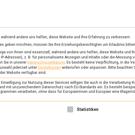
RUNG & GESUNDHEIT
WISSEN
WIRTSCHAFT
KULTU
mittelmagazin
, während andere uns helfen, diese Website und Ihre Erfahrung zu verbessern.
vices geben möchten, müssen Sie Ihre Erziehungsberechtigten um Erlaubnis bitten
ge von ihnen sind essenziell, während andere uns helfen, diese Website und Ih
IP-Adressen), z. B. für personalisierte Anzeigen und Inhalte oder die Messung 
n Sie in unserer
Datenschutzerklärung
.
Es besteht keine Verpflichtung, in die V
uswahl jederzeit unter
Einstellungen
widerrufen oder anpassen.
Bitte beachten 
 der Website verfügbar sind.
inwilligung zur Nutzung dieser Services willigen Sie auch in die Verarbeitung Ih
n Land mit unzureichendem Datenschutz nach EU-Standards ein. Es besteht beispi
rammen verarbeiten, ohne dass für Europäerinnen und Europäer eine Klagemög
nwilligung erteilt werden kann. Die erste Service-Gruppe ist 
Statistiken