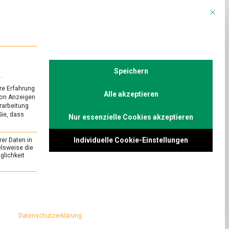
Mit die
R
POLITIK
TV
Speichern
.
re Erfahrung
Alle akzeptieren
von Anzeigen
erarbeitung
Sie, dass
Nur essenzielle Cookies akzeptieren
Individuelle Cookie-Einstellungen
rer Daten in
elsweise die
lichkeit
essenziell und kann nicht abgewählt werden.
Datenschutzerklärung