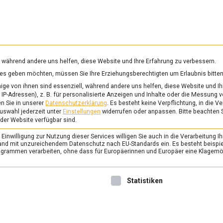
RUNG & GESUNDHEIT
WISSEN
WIRTSCHAFT
KULTU
mittelmagazin
, während andere uns helfen, diese Website und Ihre Erfahrung zu verbessern.
vices geben möchten, müssen Sie Ihre Erziehungsberechtigten um Erlaubnis bitten
ge von ihnen sind essenziell, während andere uns helfen, diese Website und Ih
IP-Adressen), z. B. für personalisierte Anzeigen und Inhalte oder die Messung 
n Sie in unserer
Datenschutzerklärung
.
Es besteht keine Verpflichtung, in die V
uswahl jederzeit unter
Einstellungen
widerrufen oder anpassen.
Bitte beachten 
 der Website verfügbar sind.
inwilligung zur Nutzung dieser Services willigen Sie auch in die Verarbeitung Ih
n Land mit unzureichendem Datenschutz nach EU-Standards ein. Es besteht beispi
rammen verarbeiten, ohne dass für Europäerinnen und Europäer eine Klagemög
nwilligung erteilt werden kann. Die erste Service-Gruppe ist 
Statistiken