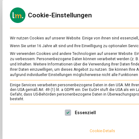
Skip
to
ERNÄH
Cookie-Einstellungen
content
lebens
Das
Online-
Magazin
zu
Wir nutzen Cookies auf unserer Website. Einige von ihnen sind essenziell
Lebensmitteln
Wenn Sie unter 16 Jahre alt sind und Ihre Einwilligung zu optionalen Ser
&
Wir verwenden Cookies und andere Technologien auf unserer Website. Eini
Ernährung
zu verbessern.
Personenbezogene Daten können verarbeitet werden (z. B. 
und Inhalten.
Weitere Informationen über die Verwendung Ihrer Daten finde
Ihrer Daten einzuwilligen, um dieses Angebot zu nutzen.
Sie können Ihre A
aufgrund individueller Einstellungen möglicherweise nicht alle Funktionen
Einige Services verarbeiten personenbezogene Daten in den USA. Mit Ihrer E
den USA gemäß Art. 49 (1) lit. a GDPR ein. Der EuGH stuft die USA als ei
Gefahr, dass US-Behörden personenbezogene Daten in Überwachungsprog
besteht.
Es folgt eine Liste der Service-Gruppen, für die eine Ei
Essenziell
Cookie-Details