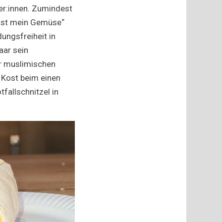
ber:innen. Zumindest
h ist mein Gemüse“
ungsfreiheit in
aar sein
r muslimischen
 Kost beim einen
fallschnitzel in