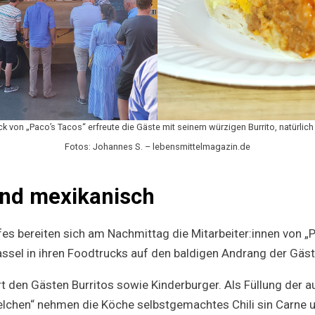
k von „Paco’s Tacos“ erfreute die Gäste mit seinem würzigen Burrito, natürlich
Fotos: Johannes S. – lebensmittelmagazin.de
und mexikanisch
s bereiten sich am Nachmittag die Mitarbeiter:innen von „
Kassel in ihren Foodtrucks auf den baldigen Andrang der Gäst
rt den Gästen Burritos sowie Kinderburger. Als Füllung der
elchen“ nehmen die Köche selbstgemachtes Chili sin Carne 