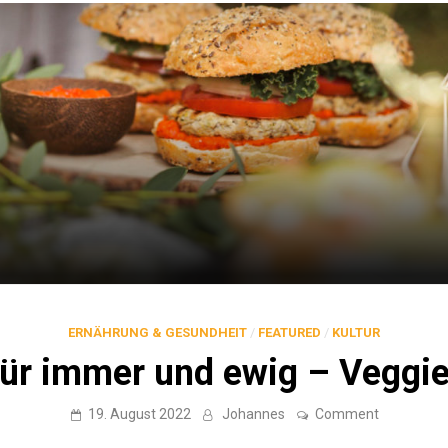
ERNÄHRUNG & GESUNDHEIT
/
FEATURED
/
KULTUR
ür immer und ewig – Veggi
on
19. August 2022
Johannes
Comment
Für
immer