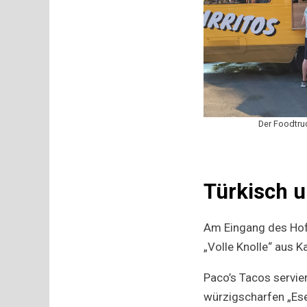
Der Foodtruc
Türkisch 
Am Eingang des Hofe
„Volle Knolle“ aus 
Paco’s Tacos servie
würzigscharfen „Es