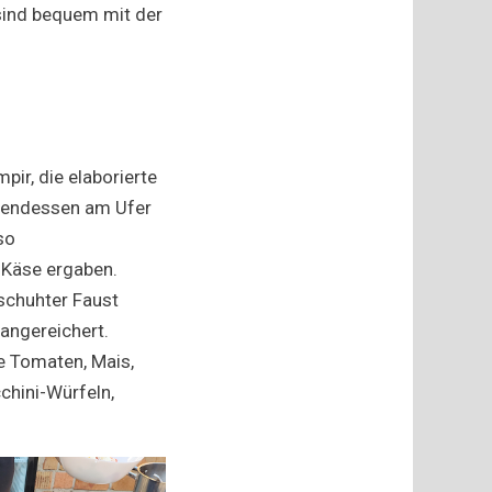
sind bequem mit der
ir, die elaborierte
Abendessen am Ufer
so
 Käse ergaben.
schuhter Faust
angereichert.
e Tomaten, Mais,
chini-Würfeln,