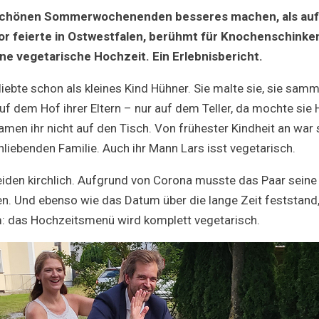
und
chönen Sommerwochenenden besseres machen, als auf 
ewig
–
or feierte in Ostwestfalen, berühmt für Knochenschinke
Veggie?
ine vegetarische Hochzeit. Ein Erlebnisbericht.
iebte schon als kleines Kind Hühner. Sie malte sie, sie samm
uf dem Hof ihrer Eltern – nur auf dem Teller, da mochte sie 
men ihr nicht auf den Tisch. Von frühester Kindheit an war 
chliebenden Familie. Auch ihr Mann Lars isst vegetarisch.
beiden kirchlich. Aufgrund von Corona musste das Paar sein
n. Und ebenso wie das Datum über die lange Zeit feststand,
: das Hochzeitsmenü wird komplett vegetarisch.