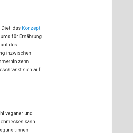
 Diet, das
Konzept
iums für Ernährung
Laut des
ung inzwischen
immerhin zehn
beschränkt sich auf
ahl veganer und
e schmecken kann.
Veganer:innen