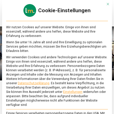
Skip
Mit d
to
Cookie-Einstellungen
content
lebensmittel
Das
Online-
Magazin
Wir nutzen Cookies auf unserer Website. Einige von ihnen sind
zu
essenziell, während andere uns helfen, diese Website und Ihre
Lebensmitteln
Erfahrung zu verbessern.
&
Wenn Sie unter 16 Jahre alt sind und Ihre Einwilligung zu optionalen
Ernährung
Services geben möchten, müssen Sie Ihre Erziehungsberechtigten um
Erlaubnis bitten.
Wir verwenden Cookies und andere Technologien auf unserer Website.
Einige von ihnen sind essenziell, während andere uns helfen, diese
Website und Ihre Erfahrung zu verbessern.
Personenbezogene Daten
können verarbeitet werden (z. B. IP-Adressen), z. B. für personalisierte
Anzeigen und Inhalte oder die Messung von Anzeigen und Inhalten.
Weitere Informationen über die Verwendung Ihrer Daten finden Sie in
unserer
Datenschutzerklärung
.
Es besteht keine Verpflichtung, in die
Verarbeitung Ihrer Daten einzuwilligen, um dieses Angebot zu nutzen.
Sie können Ihre Auswahl jederzeit unter
Einstellungen
widerrufen oder
ERNÄHRUNG & GESUNDHEIT
/
FEATURED
anpassen.
Bitte beachten Sie, dass aufgrund individueller
Es grünt so grün, wenn
Einstellungen möglicherweise nicht alle Funktionen der Website
verfügbar sind.
Einige Services verarbeiten personenbezogene Daten in den USA. Mit