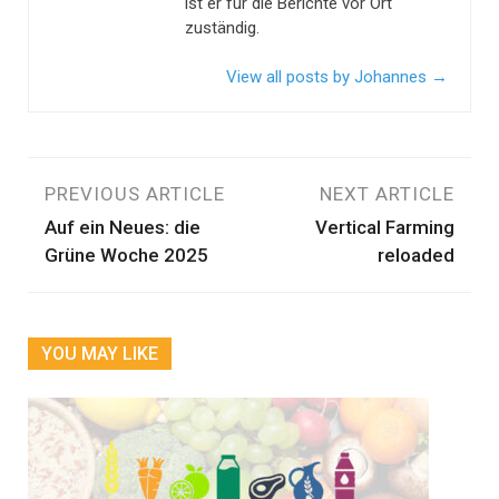
ist er für die Berichte vor Ort
zuständig.
View all posts by Johannes
→
Beitragsnavigation
PREVIOUS ARTICLE
NEXT ARTICLE
Auf ein Neues: die
Vertical Farming
Grüne Woche 2025
reloaded
YOU MAY LIKE