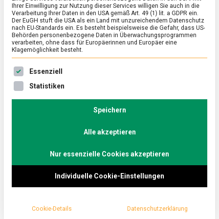
Grüne Woche grünt
Ihrer Einwilligung zur Nutzung dieser Services willigen Sie auch in die
Verarbeitung Ihrer Daten in den USA gemäß Art. 49 (1) lit. a GDPR ein.
Der EuGH stuft die USA als ein Land mit unzureichendem Datenschutz
on
24. Januar 2025
Johannes
Comment
nach EU-Standards ein. Es besteht beispielsweise die Gefahr, dass US-
Es
Behörden personenbezogene Daten in Überwachungsprogrammen
grünt
verarbeiten, ohne dass für Europäerinnen und Europäer eine
so
Die Messe Berlin öffnet die Tore zum regionalen
Klagemöglichkeit besteht.
grün,
wenn
wie internationalen Stelldichein der
Es folgt eine Liste der Service-Gruppen, für die eine Ein
Grüne
Essenziell
Lebensmittelproduzenten.
Woche
grünt
Statistiken
Lebensmittelmagazin.de besuchte die Highlights
der Grünen Woche 2025.
Speichern
Dieses Wochenende haben Besucherinnen und
Alle akzeptieren
Besucher noch die Möglichkeit, die
Grüne Woche
zu
Nur essenzielle Cookies akzeptieren
erkunden. Ob man dabei die Spezialitäten aus allen
Ecken und Enden der Bundesrepublik kosten möchte,
Individuelle Cookie-Einstellungen
oder Köstlichkeiten aus aller Welt entdecken will,
oder aber auch Lebensmittel-Neuheiten, die hier auf
Cookie-Details
Datenschutzerklärung
der Messe zum ersten Mal von Verbraucherinnen und