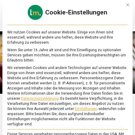
Skip
Mit d
to
Cookie-Einstellungen
content
lebensmittel
Das
Online-
Magazin
Wir nutzen Cookies auf unserer Website. Einige von ihnen sind
zu
essenziell, während andere uns helfen, diese Website und Ihre
Lebensmitteln
Erfahrung zu verbessern.
&
Wenn Sie unter 16 Jahre alt sind und Ihre Einwilligung zu optionalen
Ernährung
Services geben möchten, müssen Sie Ihre Erziehungsberechtigten um
Erlaubnis bitten.
Wir verwenden Cookies und andere Technologien auf unserer Website.
Einige von ihnen sind essenziell, während andere uns helfen, diese
Website und Ihre Erfahrung zu verbessern.
Personenbezogene Daten
können verarbeitet werden (z. B. IP-Adressen), z. B. für personalisierte
Anzeigen und Inhalte oder die Messung von Anzeigen und Inhalten.
Weitere Informationen über die Verwendung Ihrer Daten finden Sie in
unserer
Datenschutzerklärung
.
Es besteht keine Verpflichtung, in die
Verarbeitung Ihrer Daten einzuwilligen, um dieses Angebot zu nutzen.
ERNÄHRUNG & GESUNDHEIT
/
FEATURED
Sie können Ihre Auswahl jederzeit unter
Einstellungen
widerrufen oder
anpassen.
Bitte beachten Sie, dass aufgrund individueller
Käse bei Graindorge:
Einstellungen möglicherweise nicht alle Funktionen der Website
verfügbar sind.
Einige Services verarbeiten personenbezogene Daten in den USA. Mit