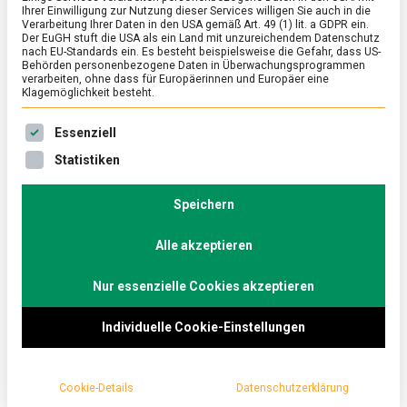
Vom Handwerk zum
Ihrer Einwilligung zur Nutzung dieser Services willigen Sie auch in die
Verarbeitung Ihrer Daten in den USA gemäß Art. 49 (1) lit. a GDPR ein.
Genuss
Der EuGH stuft die USA als ein Land mit unzureichendem Datenschutz
nach EU-Standards ein. Es besteht beispielsweise die Gefahr, dass US-
Behörden personenbezogene Daten in Überwachungsprogrammen
verarbeiten, ohne dass für Europäerinnen und Europäer eine
on
12. September 2025
Johannes
Comment
Klagemöglichkeit besteht.
Käse
bei
Es folgt eine Liste der Service-Gruppen, für die eine Ein
Graindor
Essenziell
Ein feiner Duft liegt in der Luft: In Frankreich
Vom
Handwer
Statistiken
verbindet man den Genuss von Käse eher mit
zum
Rotwein, Baguette und einem identitätsstiftenden
Genuss
Speichern
Gefühl, als mit dem Brötchenbelag zum
Frühstück. Lebensmittelmagazin.de besuchte
Alle akzeptieren
eine Käserei in der Normandie, die seit über
Nur essenzielle Cookies akzeptieren
hundert Jahren für genau diese Identität steht.
Individuelle Cookie-Einstellungen
Kein Artikel über französischen Käse kommt ohne
das berühmte, wenn auch nicht gesicherte De-
Gaulle-Zitat aus: „Wie wollen Sie ein Volk regieren,
Cookie-Details
Datenschutzerklärung
das 246 Käsesorten besitzt?” Das Bonmot bringt auf