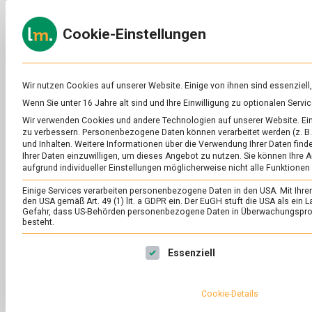
Skip
to
ERNÄH
Cookie-Einstellungen
content
lebens
Das
Online-
Magazin
zu
Wir nutzen Cookies auf unserer Website. Einige von ihnen sind essenziell
Lebensmitteln
Wenn Sie unter 16 Jahre alt sind und Ihre Einwilligung zu optionalen Ser
&
SCHLAGWORT:
KÄ
Wir verwenden Cookies und andere Technologien auf unserer Website. Eini
Ernährung
zu verbessern.
Personenbezogene Daten können verarbeitet werden (z. B. 
und Inhalten.
Weitere Informationen über die Verwendung Ihrer Daten finde
Ihrer Daten einzuwilligen, um dieses Angebot zu nutzen.
Sie können Ihre A
aufgrund individueller Einstellungen möglicherweise nicht alle Funktionen
Einige Services verarbeiten personenbezogene Daten in den USA. Mit Ihrer E
den USA gemäß Art. 49 (1) lit. a GDPR ein. Der EuGH stuft die USA als ei
Gefahr, dass US-Behörden personenbezogene Daten in Überwachungsprog
besteht.
Es folgt eine Liste der Service-Gruppen, für die eine Ei
Essenziell
Cookie-Details