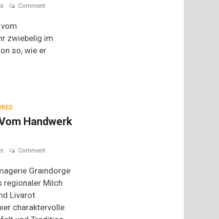
on
s
Comment
O’bazd
is,
e vom
die
hr zwiebelig im
bayerischste
on so, wie er
Käsecreme
URED
: Vom Handwerk
on
s
Comment
Käse
bei
omagerie Graindorge
Graindorge:
s regionaler Milch
Vom
nd Livarot
Handwerk
zum
ier charaktervolle
Genuss