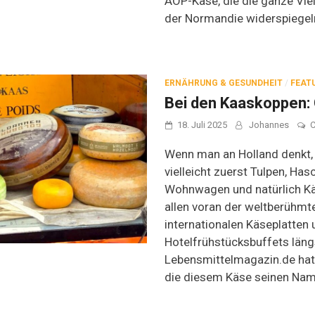
AOP-Käse, die die ganze Viel
der Normandie widerspiegel
ERNÄHRUNG & GESUNDHEIT
/
FEAT
Bei den Kaaskoppen:
18. Juli 2025
Johannes
Wenn man an Holland denkt
vielleicht zuerst Tulpen, Has
Wohnwagen und natürlich Kä
allen voran der weltberühmt
internationalen Käseplatten
Hotelfrühstücksbuffets längs
Lebensmittelmagazin.de hat 
die diesem Käse seinen Nam