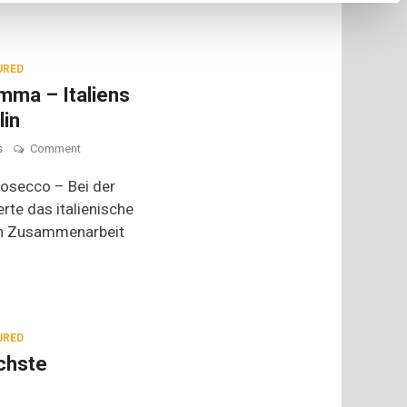
Abend
URED
mma – Italiens
lin
on
s
Comment
La
Dispensa
rosecco – Bei der
della
rte das italienische
Mamma
in Zusammenarbeit
–
Italiens
Speisekammer
in
Berlin
URED
schste