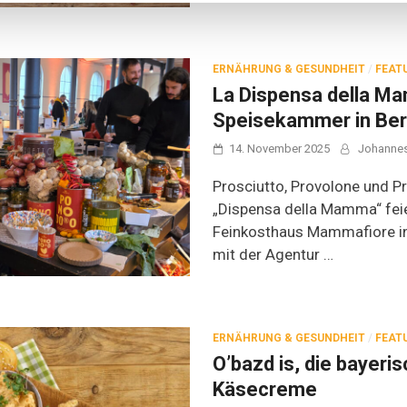
ERNÄHRUNG & GESUNDHEIT
/
FEAT
La Dispensa della Ma
Speisekammer in Ber
14. November 2025
Johanne
Prosciutto, Provolone und P
„Dispensa della Mamma“ feie
Feinkosthaus Mammafiore 
mit der Agentur …
ERNÄHRUNG & GESUNDHEIT
/
FEAT
O’bazd is, die bayeri
Käsecreme