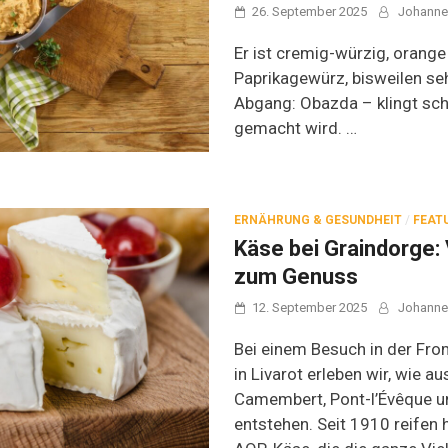
26. September 2025
Johanne
Er ist cremig-würzig, orang
Paprikagewürz, bisweilen se
Abgang: Obazda – klingt sch
gemacht wird. …
ERNÄHRUNG & GESUNDHEIT
/
FEAT
Käse bei Graindorge
zum Genuss
12. September 2025
Johanne
Bei einem Besuch in der Fr
in Livarot erleben wir, wie au
Camembert, Pont-l’Évêque u
entstehen. Seit 1910 reifen h