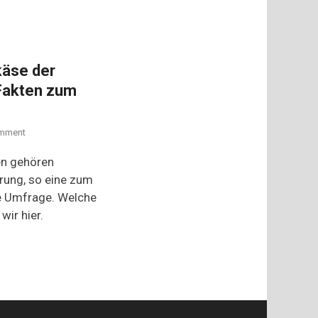
käse der
Fakten zum
on
mment
Was
ist
en gehören
der
hrung, so eine zum
Lieblingskäse
te Umfrage. Welche
der
Deutschen?
wir hier.
–
Milch-
Fakten
zum
Weltmilchtag