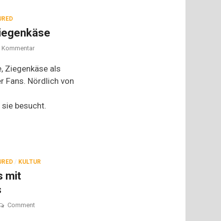
URED
Ziegenkäse
zu
 Kommentar
Nichts
zu
e, Ziegenkäse als
meckern:
er Fans. Nördlich von
Ziegenkäse
sie besucht.
URED
/
KULTUR
s mit
s
on
Comment
Musikalischer