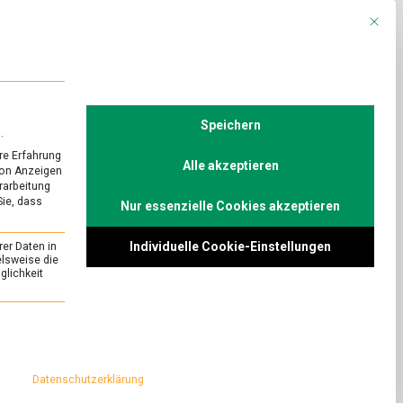
Mit die
R
POLITIK
TV
Speichern
.
re Erfahrung
Alle akzeptieren
von Anzeigen
erarbeitung
Sie, dass
Nur essenzielle Cookies akzeptieren
URED
 deutsch-
Individuelle Cookie-Einstellungen
rer Daten in
elsweise die
lichkeit
on
Comment
Käse
über
 vor allem zwischen
essenziell und kann nicht abgewählt werden.
Käse
rs bei Käse.
–
 bei der
ein
Datenschutzerklärung
deutsch-
italienischer