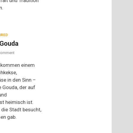
falt und Tradition
n.
URED
 Gouda
on
Comment
Bei
den
, kommen einem
Kaaskoppen:
chkekse,
Gouda
se in den Sinn –
e Gouda, der auf
 und
t heimisch ist.
die Stadt besucht,
en gab.