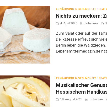
ERNÄHRUNG & GESUNDHEIT
/
FEAT
Nichts zu meckern: 
4. April 2025
Johannes
1
Zum Salat oder auf der Tart
Delikatesse erfreut sich viel
Berlin leben die Waldziegen.
Lebensmittelmagazin.de hat 
ERNÄHRUNG & GESUNDHEIT
/
FEAT
Musikalischer Genus
Hessischem Handkä
18. August 2023
Johannes