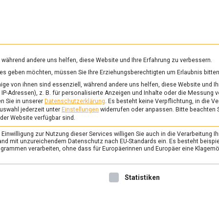
RUNG & GESUNDHEIT
WISSEN
WIRTSCHAFT
KULTU
mittelmagazin
, während andere uns helfen, diese Website und Ihre Erfahrung zu verbessern.
vices geben möchten, müssen Sie Ihre Erziehungsberechtigten um Erlaubnis bitten
SE
ge von ihnen sind essenziell, während andere uns helfen, diese Website und Ih
IP-Adressen), z. B. für personalisierte Anzeigen und Inhalte oder die Messung 
n Sie in unserer
Datenschutzerklärung
.
Es besteht keine Verpflichtung, in die V
uswahl jederzeit unter
Einstellungen
widerrufen oder anpassen.
Bitte beachten 
ERNÄHRUNG & GESUNDHEIT
/
FEAT
 der Website verfügbar sind.
Käse über Käse – ein
inwilligung zur Nutzung dieser Services willigen Sie auch in die Verarbeitung Ih
italienischer Abend
n Land mit unzureichendem Datenschutz nach EU-Standards ein. Es besteht beispi
rammen verarbeiten, ohne dass für Europäerinnen und Europäer eine Klagemög
30. Januar 2026
Johannes
Liebe geht durch den Magen,
nwilligung erteilt werden kann. Die erste Service-Gruppe ist 
Statistiken
Kulturen – und ganz besonde
Lebensmittelmagazin.de war
kulinarischen …