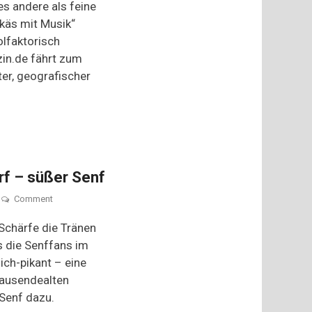
Genuss
les andere als feine
mit
käs mit Musik“
Hessischem
lfaktorisch
Handkäs
in.de fährt zum
ter, geografischer
rf – süßer Senf
on
Comment
Alles
andere
chärfe die Tränen
als
s die Senffans im
scharf
ich-pikant – eine
–
süßer
ausendealten
Senf
Senf dazu.