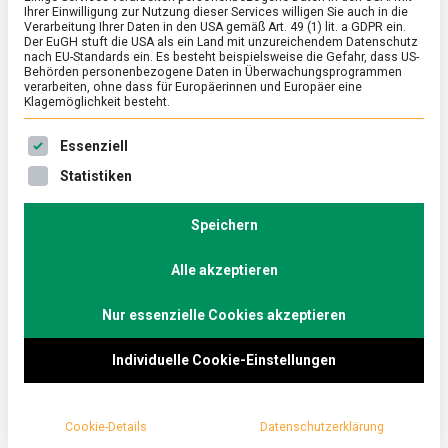
Hat
Ihrer Einwilligung zur Nutzung dieser Services willigen Sie auch in die
noch
Verarbeitung Ihrer Daten in den USA gemäß Art. 49 (1) lit. a GDPR ein.
Zeit:
Der EuGH stuft die USA als ein Land mit unzureichendem Datenschutz
Lebensmitte
nach EU-Standards ein. Es besteht beispielsweise die Gefahr, dass US-
jenseits
Behörden personenbezogene Daten in Überwachungsprogrammen
des
verarbeiten, ohne dass für Europäerinnen und Europäer eine
Mindesthalt
Klagemöglichkeit besteht.
Es folgt eine Liste der Service-Gruppen, für die eine Ein
Essenziell
Statistiken
Speichern
Alle akzeptieren
Nur essenzielle Cookies akzeptieren
Zusätzlich zum Mindesthaltbarkeitsdatum findet
Individuelle Cookie-Einstellungen
sich der ergänzende Hinweis „Oft länger gut“ auf
immer mehr Lebensmitteln im Supermarkt. Was
steckt dahinter?
Cookie-Details
Datenschutzerklärung