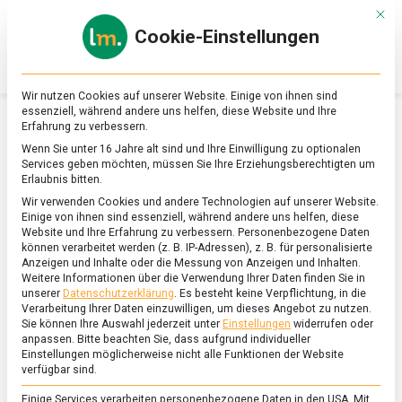
Skip
Mit d
to
Cookie-Einstellungen
content
lebensmittel
Das
Online-
Magazin
Wir nutzen Cookies auf unserer Website. Einige von ihnen sind
zu
essenziell, während andere uns helfen, diese Website und Ihre
Lebensmitteln
Erfahrung zu verbessern.
FEATURED
/
WIRTSCHAFT
/
WISSEN
&
Wenn Sie unter 16 Jahre alt sind und Ihre Einwilligung zu optionalen
Ernährung
Hat noch Zeit:
Services geben möchten, müssen Sie Ihre Erziehungsberechtigten um
Erlaubnis bitten.
Wir verwenden Cookies und andere Technologien auf unserer Website.
Lebensmittel jenseits
Einige von ihnen sind essenziell, während andere uns helfen, diese
Website und Ihre Erfahrung zu verbessern.
Personenbezogene Daten
können verarbeitet werden (z. B. IP-Adressen), z. B. für personalisierte
des
Anzeigen und Inhalte oder die Messung von Anzeigen und Inhalten.
Weitere Informationen über die Verwendung Ihrer Daten finden Sie in
unserer
Datenschutzerklärung
.
Es besteht keine Verpflichtung, in die
Mindesthaltbarkeitsdatu
Verarbeitung Ihrer Daten einzuwilligen, um dieses Angebot zu nutzen.
Sie können Ihre Auswahl jederzeit unter
Einstellungen
widerrufen oder
anpassen.
Bitte beachten Sie, dass aufgrund individueller
ms
Einstellungen möglicherweise nicht alle Funktionen der Website
verfügbar sind.
on
17. April 2020
Johannes
Comment
Einige Services verarbeiten personenbezogene Daten in den USA. Mit