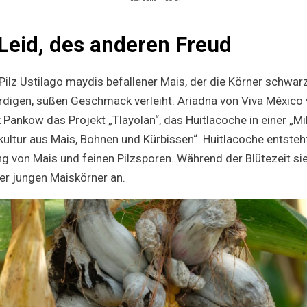
Leid, des anderen Freud
Pilz Ustilago maydis befallener Mais, der die Körner schwar
digen, süßen Geschmack verleiht. Ariadna von Viva México ver
 Pankow das Projekt „Tlayolan“, das Huitlacoche in einer „Milpa
hkultur aus Mais, Bohnen und Kürbissen“ Huitlacoche entsteh
ng von Mais und feinen Pilzsporen. Während der Blütezeit sie
er jungen Maiskörner an.