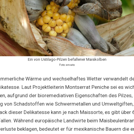
Ein von Ustilago-Pilzen befallener Maiskolben
Foto: envato
mmerliche Wärme und wechselhaftes Wetter verwandelt der 
likatesse. Laut Projektleiterin Montserrat Peniche sei es wic
n, aufgrund der bioremediativen Eigenschaften des Pilzes, 
ung von Schadstoffen wie Schwermetallen und Umweltgiften
ck dieser Delikatesse kann je nach Maissorte, es gibt über 
fallen. Während europäische Landwirte beim Maisbeulenbrand
erluste beklagen, bedeutet er für mexikanische Bauern die e