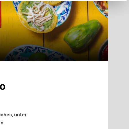
ko
iches, unter
en.