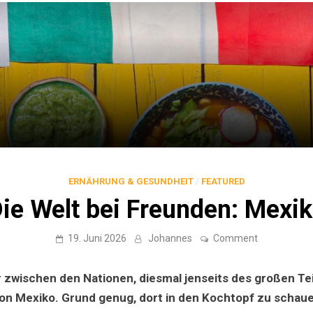
ERNÄHRUNG & GESUNDHEIT
/
FEATURED
ie Welt bei Freunden: Mexi
on
19. Juni 2026
Johannes
Comment
Die
Welt
bei
der zwischen den Nationen, diesmal jenseits des großen Te
Freunden:
Mexiko
on Mexiko. Grund genug, dort in den Kochtopf zu schau