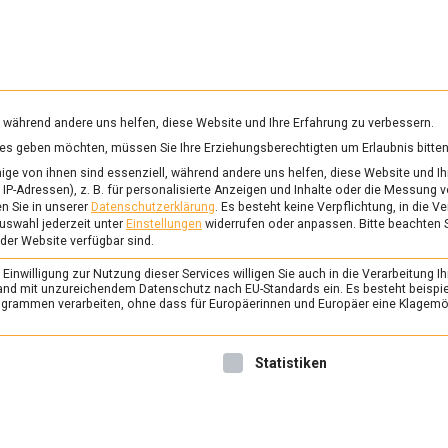
RUNG & GESUNDHEIT
WISSEN
WIRTSCHAFT
KULTU
mittelmagazin
, während andere uns helfen, diese Website und Ihre Erfahrung zu verbessern.
vices geben möchten, müssen Sie Ihre Erziehungsberechtigten um Erlaubnis bitten
ge von ihnen sind essenziell, während andere uns helfen, diese Website und Ih
IP-Adressen), z. B. für personalisierte Anzeigen und Inhalte oder die Messung 
n Sie in unserer
Datenschutzerklärung
.
Es besteht keine Verpflichtung, in die V
uswahl jederzeit unter
Einstellungen
widerrufen oder anpassen.
Bitte beachten 
 der Website verfügbar sind.
inwilligung zur Nutzung dieser Services willigen Sie auch in die Verarbeitung Ih
n Land mit unzureichendem Datenschutz nach EU-Standards ein. Es besteht beispi
rammen verarbeiten, ohne dass für Europäerinnen und Europäer eine Klagemög
nwilligung erteilt werden kann. Die erste Service-Gruppe ist 
Statistiken