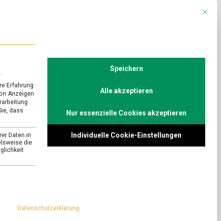
Mit die
R
POLITIK
TV
Speichern
.
re Erfahrung
Alle akzeptieren
von Anzeigen
erarbeitung
Sie, dass
Nur essenzielle Cookies akzeptieren
Individuelle Cookie-Einstellungen
rer Daten in
elsweise die
lichkeit
essenziell und kann nicht abgewählt werden.
Datenschutzerklärung