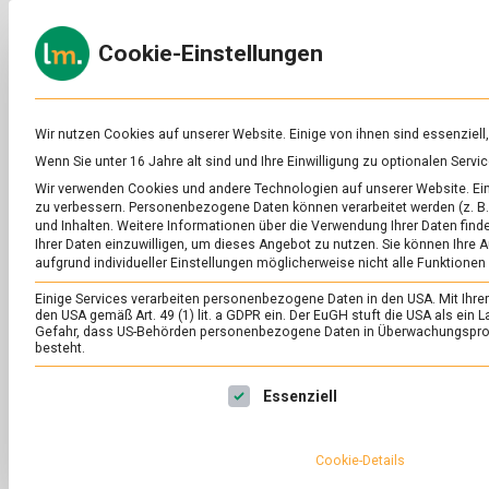
Skip
to
ERNÄH
Cookie-Einstellungen
content
lebens
Das
Online-
Magazin
zu
Wir nutzen Cookies auf unserer Website. Einige von ihnen sind essenziell
Lebensmitteln
Wenn Sie unter 16 Jahre alt sind und Ihre Einwilligung zu optionalen Ser
&
Wir verwenden Cookies und andere Technologien auf unserer Website. Eini
Ernährung
zu verbessern.
Personenbezogene Daten können verarbeitet werden (z. B. 
und Inhalten.
Weitere Informationen über die Verwendung Ihrer Daten finde
Ihrer Daten einzuwilligen, um dieses Angebot zu nutzen.
Sie können Ihre A
aufgrund individueller Einstellungen möglicherweise nicht alle Funktionen
Einige Services verarbeiten personenbezogene Daten in den USA. Mit Ihrer E
den USA gemäß Art. 49 (1) lit. a GDPR ein. Der EuGH stuft die USA als ei
Gefahr, dass US-Behörden personenbezogene Daten in Überwachungsprog
besteht.
Es folgt eine Liste der Service-Gruppen, für die eine Ei
Essenziell
Cookie-Details