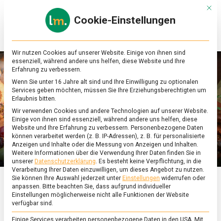
Skip
Mit d
to
Cookie-Einstellungen
content
lebensmittel
Das
Online-
Magazin
Wir nutzen Cookies auf unserer Website. Einige von ihnen sind
zu
essenziell, während andere uns helfen, diese Website und Ihre
Lebensmitteln
Erfahrung zu verbessern.
&
Wenn Sie unter 16 Jahre alt sind und Ihre Einwilligung zu optionalen
Ernährung
Services geben möchten, müssen Sie Ihre Erziehungsberechtigten um
Erlaubnis bitten.
Wir verwenden Cookies und andere Technologien auf unserer Website.
Einige von ihnen sind essenziell, während andere uns helfen, diese
Website und Ihre Erfahrung zu verbessern.
Personenbezogene Daten
können verarbeitet werden (z. B. IP-Adressen), z. B. für personalisierte
Anzeigen und Inhalte oder die Messung von Anzeigen und Inhalten.
Weitere Informationen über die Verwendung Ihrer Daten finden Sie in
unserer
Datenschutzerklärung
.
Es besteht keine Verpflichtung, in die
Verarbeitung Ihrer Daten einzuwilligen, um dieses Angebot zu nutzen.
Sie können Ihre Auswahl jederzeit unter
Einstellungen
widerrufen oder
anpassen.
Bitte beachten Sie, dass aufgrund individueller
ERNÄHRUNG & GESUNDHEIT
/
FEATURED
/
KULTUR
Einstellungen möglicherweise nicht alle Funktionen der Website
verfügbar sind.
Römische Spuren im
Einige Services verarbeiten personenbezogene Daten in den USA. Mit