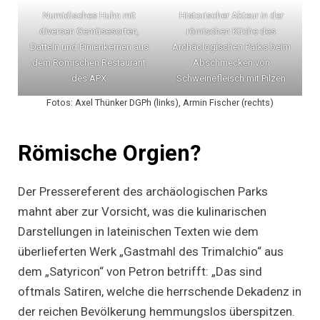
Numidisches Huhn mit
Historischer Akteur in der
diversen Gemüsesorten,
römischen Küche des
Datteln und Pinienkernen aus
Archäologischen Parks beim
dem Römischen Restaurant
Abschmecken von
des APX
Schweinefleisch mit Pilzen
Fotos: Axel Thünker DGPh (links), Armin Fischer (rechts)
Römische Orgien?
Der Pressereferent des archäologischen Parks
mahnt aber zur Vorsicht, was die kulinarischen
Darstellungen in lateinischen Texten wie dem
überlieferten Werk „Gastmahl des Trimalchio“ aus
dem „Satyricon“ von Petron betrifft: „Das sind
oftmals Satiren, welche die herrschende Dekadenz in
der reichen Bevölkerung hemmungslos überspitzen.