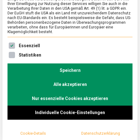
Ihrer Einwilligung zur Nutzung dieser Services willigen Sie auch in die
Kochtopf
Verarbeitung Ihrer Daten in den USA gemäß Art. 49 (1) lit. a GDPR ein.
Der EuGH stuft die USA als ein Land mit unzureichendem Datenschutz
nach EU-Standards ein. Es besteht beispielsweise die Gefahr, dass US-
on
9. Dezember 2022
Johannes
Comment
Behörden personenbezogene Daten in Überwachungsprogrammen
Römische
verarbeiten, ohne dass für Europäerinnen und Europäer eine
Spuren
Klagemöglichkeit besteht.
im
Zu den Wurzeln unserer Kultur gehört mit 500
Kochtopf
Es folgt eine Liste der Service-Gruppen, für die eine Ein
Essenziell
Jahren Geschichte die römische Herrschaft über
Statistiken
Europa. Welche Spuren die Römer bei uns
hinterlassen haben, möchte
Speichern
Lebensmittelmagazin.de im Archäologischen
Park Xanten erfahren.
Alle akzeptieren
Colonia Ulpia Traiana hieß die linksrheinische Stadt
Nur essenzielle Cookies akzeptieren
zur Zeit der Römer vor rund 2.000 Jahren; heute
Individuelle Cookie-Einstellungen
bekannt unter dem Namen Xanten. Ingo Martell ist
Archäologe und Pressereferent des hiesigen
archäologischen Parks
. Der Landschaftsverband
Cookie-Details
Datenschutzerklärung