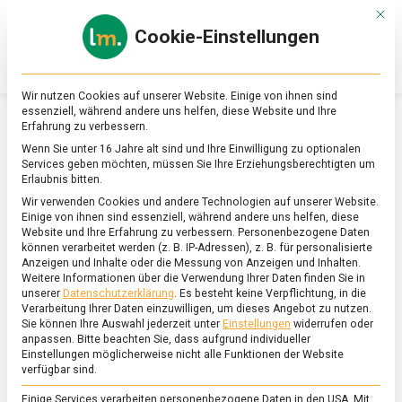
Skip
Mit d
to
Cookie-Einstellungen
content
lebensmittel
Das
Online-
Magazin
Wir nutzen Cookies auf unserer Website. Einige von ihnen sind
zu
essenziell, während andere uns helfen, diese Website und Ihre
Lebensmitteln
Erfahrung zu verbessern.
&
SCHLAGWORT:
BRANCHENZAHLEN
Wenn Sie unter 16 Jahre alt sind und Ihre Einwilligung zu optionalen
Ernährung
Services geben möchten, müssen Sie Ihre Erziehungsberechtigten um
Erlaubnis bitten.
Wir verwenden Cookies und andere Technologien auf unserer Website.
Einige von ihnen sind essenziell, während andere uns helfen, diese
Website und Ihre Erfahrung zu verbessern.
Personenbezogene Daten
können verarbeitet werden (z. B. IP-Adressen), z. B. für personalisierte
Anzeigen und Inhalte oder die Messung von Anzeigen und Inhalten.
Weitere Informationen über die Verwendung Ihrer Daten finden Sie in
unserer
Datenschutzerklärung
.
Es besteht keine Verpflichtung, in die
Verarbeitung Ihrer Daten einzuwilligen, um dieses Angebot zu nutzen.
Sie können Ihre Auswahl jederzeit unter
Einstellungen
widerrufen oder
anpassen.
Bitte beachten Sie, dass aufgrund individueller
Einstellungen möglicherweise nicht alle Funktionen der Website
verfügbar sind.
Einige Services verarbeiten personenbezogene Daten in den USA. Mit