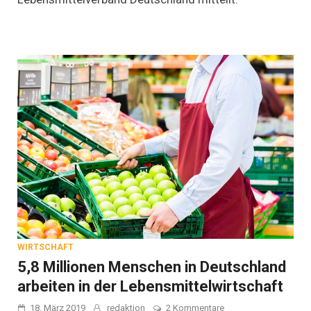
Prozent
aller
Erwerbstätigen
in
Deutschland
arbeiten
in
der
Lebensmittelbranche
WIRTSCHAFT
5,8 Millionen Menschen in Deutschland
arbeiten in der Lebensmittelwirtschaft
zu
18. März 2019
redaktion
2 Kommentare