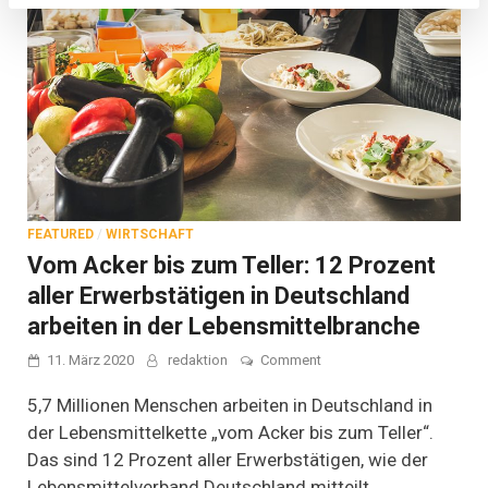
FEATURED
/
WIRTSCHAFT
Vom Acker bis zum Teller: 12 Prozent
aller Erwerbstätigen in Deutschland
arbeiten in der Lebensmittelbranche
on
11. März 2020
redaktion
Comment
Vom
Acker
5,7 Millionen Menschen arbeiten in Deutschland in
bis
der Lebensmittelkette „vom Acker bis zum Teller“.
zum
Das sind 12 Prozent aller Erwerbstätigen, wie der
Teller:
12
Lebensmittelverband Deutschland mitteilt.