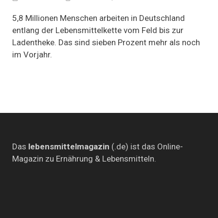
5,8
Millionen
5,8 Millionen Menschen arbeiten in Deutschland
Menschen
entlang der Lebensmittelkette vom Feld bis zur
in
Ladentheke. Das sind sieben Prozent mehr als noch
Deutschland
arbeiten
im Vorjahr.
in
der
Lebensmittelwirtscha
Das
lebensmittelmagazin
(.de) ist das Online-
Magazin zu Ernährung & Lebensmitteln.