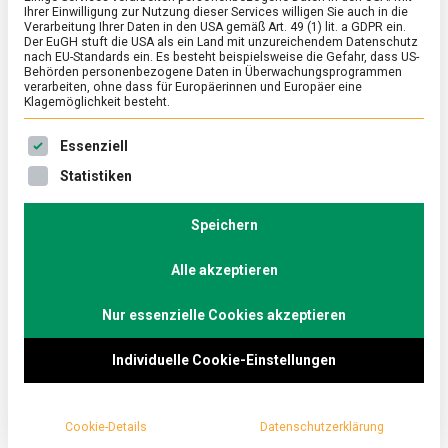
Ihrer Einwilligung zur Nutzung dieser Services willigen Sie auch in die
Verarbeitung Ihrer Daten in den USA gemäß Art. 49 (1) lit. a GDPR ein.
Der EuGH stuft die USA als ein Land mit unzureichendem Datenschutz
WIRTSCHAFT
nach EU-Standards ein. Es besteht beispielsweise die Gefahr, dass US-
5,1 Millionen Erwerbstätige, 619.000
Behörden personenbezogene Daten in Überwachungsprogrammen
verarbeiten, ohne dass für Europäerinnen und Europäer eine
Betriebe, 170.000 Produkte – die
Klagemöglichkeit besteht.
deutsche Lebensmittelwirtschaft in
Es folgt eine Liste der Service-Gruppen, für die eine Ein
Essenziell
Zahlen
Statistiken
on
19. April 2023
Manon
Comment
5,1
Millionen
Speichern
Den größten Anteil der Erwerbstätigen in der
Erwerbstätige,
Lebensmittelbranche bilden die Mitarbeiter:innen des
619.000
Alle akzeptieren
Gastgewerbes (1.856.000), die meisten Betriebe
Betriebe,
170.000
sind im landwirtschaftlichen …
Produkte
Nur essenzielle Cookies akzeptieren
–
die
Individuelle Cookie-Einstellungen
deutsche
Lebensmittelwirtschaft
in
Zahlen
Cookie-Details
Datenschutzerklärung