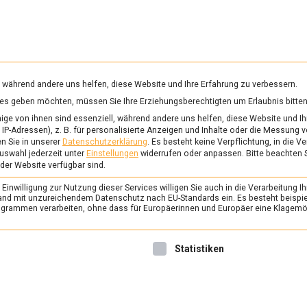
RUNG & GESUNDHEIT
WISSEN
WIRTSCHAFT
KULTU
mittelmagazin
, während andere uns helfen, diese Website und Ihre Erfahrung zu verbessern.
vices geben möchten, müssen Sie Ihre Erziehungsberechtigten um Erlaubnis bitten
ge von ihnen sind essenziell, während andere uns helfen, diese Website und Ih
IP-Adressen), z. B. für personalisierte Anzeigen und Inhalte oder die Messung 
n Sie in unserer
Datenschutzerklärung
.
Es besteht keine Verpflichtung, in die V
t von
YouTube
. Um auf den eigentlichen Inhalt zuzugreifen, klicken Sie 
uswahl jederzeit unter
Einstellungen
widerrufen oder anpassen.
Bitte beachten 
Sie, dass dabei Daten an Drittanbieter weitergegeben werden.
 der Website verfügbar sind.
Mehr Informationen
inwilligung zur Nutzung dieser Services willigen Sie auch in die Verarbeitung Ih
n Land mit unzureichendem Datenschutz nach EU-Standards ein. Es besteht beispi
rammen verarbeiten, ohne dass für Europäerinnen und Europäer eine Klagemög
Inhalt entsperren
Erforderlichen Service akzeptieren und Inhalte entsperren
nwilligung erteilt werden kann. Die erste Service-Gruppe ist 
Statistiken