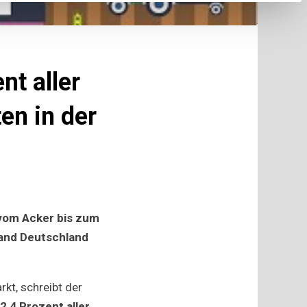
nt aller
en in der
„vom Acker bis zum
band Deutschland
gen
kt, schreibt der
d
2,4 Prozent aller