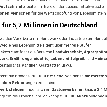
arbeiten
in
 Deutschland
arbeiten im Bereich der Lebensmittelwirtschaft
der
Lebensmitte
lionen Menschen
für die Wertschöpfung von Lebensmitteln 
 für 5,7 Millionen in Deutschland
 zu den Verarbeitern in Handwerk oder Industrie zum Handel
Weg eines Lebensmittels geht über mehrere Stufen.
skette
umfasst die Bereiche
Landwirtschaft, Agrargroßh
erk, Ernährungsindustrie, Lebensmittelgroß-
und –
einz
Restaurants, Kantinen, Gaststätten usw.).
asst die Branche
700.000 Betriebe
, von denen
die meisten
lichen Sektor
angesiedelt sind.
werbstätigen
finden sich im
Gastgewerbe
mit
knapp 2,4 M
licht die Branche jährlich knapp
200.000 Auszubildende