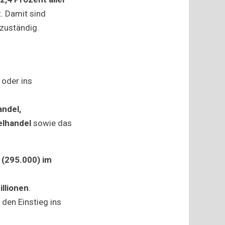
. Damit sind
lbranche
zuständig.
 oder ins
andel,
elhandel
sowie das
 (295.000) im
illionen
.
n
den Einstieg ins