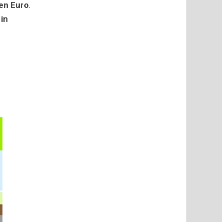
nen Euro
.
in