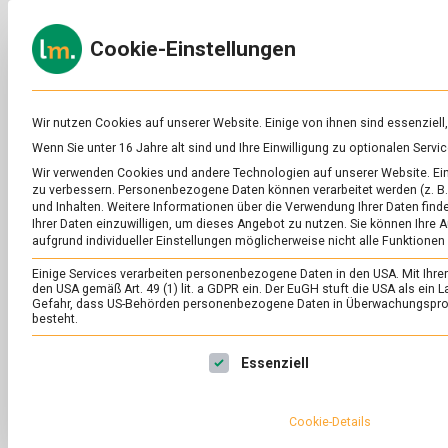
Skip
to
ERNÄH
Cookie-Einstellungen
content
lebens
Das
Online-
Magazin
zu
Wir nutzen Cookies auf unserer Website. Einige von ihnen sind essenziell
Lebensmitteln
Wenn Sie unter 16 Jahre alt sind und Ihre Einwilligung zu optionalen Ser
&
Wir verwenden Cookies und andere Technologien auf unserer Website. Eini
Ernährung
zu verbessern.
Personenbezogene Daten können verarbeitet werden (z. B. 
und Inhalten.
Weitere Informationen über die Verwendung Ihrer Daten finde
Sie sehen gerade einen Platzhalterinhal
Ihrer Daten einzuwilligen, um dieses Angebot zu nutzen.
Sie können Ihre A
aufgrund individueller Einstellungen möglicherweise nicht alle Funktionen
Einige Services verarbeiten personenbezogene Daten in den USA. Mit Ihrer E
den USA gemäß Art. 49 (1) lit. a GDPR ein. Der EuGH stuft die USA als ei
Gefahr, dass US-Behörden personenbezogene Daten in Überwachungsprog
besteht.
Es folgt eine Liste der Service-Gruppen, für die eine Ei
Essenziell
Cookie-Details