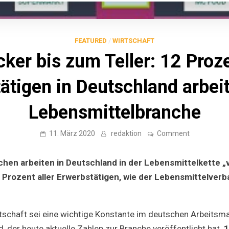
FEATURED
/
WIRTSCHAFT
er bis zum Teller: 12 Proze
ätigen in Deutschland arbeit
Lebensmittelbranche
on
11. März 2020
redaktion
Comment
Vom
Acker
bis
chen arbeiten in Deutschland in der Lebensmittelkette 
zum
Teller:
12 Prozent aller Erwerbstätigen, wie der Lebensmittelver
12
Prozent
aller
Erwerbstäti
tschaft sei eine wichtige Konstante im deutschen Arbeitsmar
in
Deutschlan
, der heute aktuelle Zahlen zur Branche veröffentlicht hat.
1