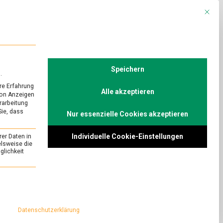
Mit die
R
POLITIK
TV
Speichern
.
re Erfahrung
Alle akzeptieren
von Anzeigen
erarbeitung
auf die Schaltfläche unten. Bitte beachten
Sie, dass
Nur essenzielle Cookies akzeptieren
Individuelle Cookie-Einstellungen
rer Daten in
elsweise die
lichkeit
essenziell und kann nicht abgewählt werden.
Datenschutzerklärung