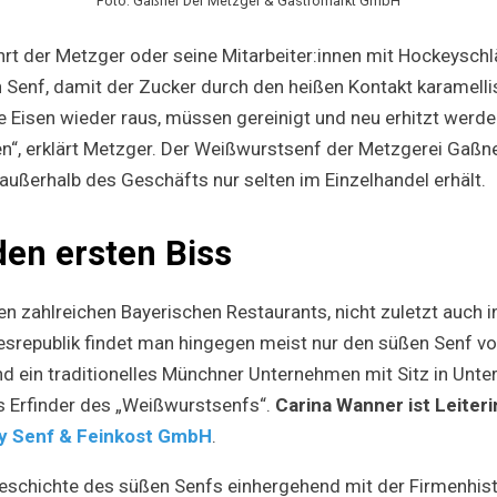
Foto: Gaßner Der Metzger & Gastromarkt GmbH
hrt der Metzger oder seine Mitarbeiter:innen mit Hockeysch
Senf, damit der Zucker durch den heißen Kontakt karamellisi
Eisen wieder raus, müssen gereinigt und neu erhitzt werden
, erklärt Metzger. Der Weißwurstsenf der Metzgerei Gaßner
 außerhalb des Geschäfts nur selten im Einzelhandel erhält.
den ersten Biss
en zahlreichen Bayerischen Restaurants, nicht zuletzt auch 
srepublik findet man hingegen meist nur den süßen Senf v
nd ein traditionelles Münchner Unternehmen mit Sitz in Unte
ls Erfinder des „Weißwurstsenfs“.
Carina Wanner ist Leiter
y Senf & Feinkost GmbH
.
Geschichte des süßen Senfs einhergehend mit der Firmenhisto