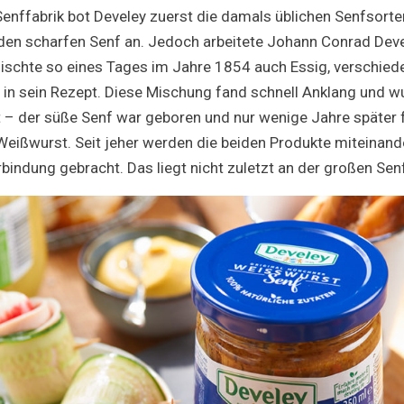
nffabrik bot Develey zuerst die damals üblichen Senfsorte
den scharfen Senf an. Jedoch arbeitete Johann Conrad Dev
ischte so eines Tages im Jahre 1854 auch Essig, verschie
 in sein Rezept. Diese Mischung fand schnell Anklang und w
 – der süße Senf war geboren und nur wenige Jahre später f
eißwurst. Seit jeher werden die beiden Produkte miteinande
bindung gebracht. Das liegt nicht zuletzt an der großen Senf