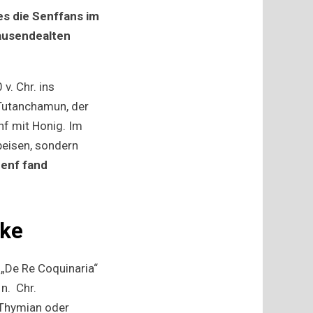
es die Senffans im
ausendealten
. Chr. ins
 Tutanchamun, der
nf mit Honig. Im
peisen, sondern
Senf fand
ike
 „De Re Coquinaria“
n. Chr.
 Thymian oder