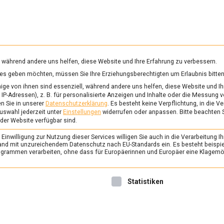
RUNG & GESUNDHEIT
WISSEN
WIRTSCHAFT
KULTU
mittelmagazin
, während andere uns helfen, diese Website und Ihre Erfahrung zu verbessern.
vices geben möchten, müssen Sie Ihre Erziehungsberechtigten um Erlaubnis bitten
ge von ihnen sind essenziell, während andere uns helfen, diese Website und Ih
IP-Adressen), z. B. für personalisierte Anzeigen und Inhalte oder die Messung 
n Sie in unserer
Datenschutzerklärung
.
Es besteht keine Verpflichtung, in die V
uswahl jederzeit unter
Einstellungen
widerrufen oder anpassen.
Bitte beachten 
 der Website verfügbar sind.
inwilligung zur Nutzung dieser Services willigen Sie auch in die Verarbeitung Ih
n Land mit unzureichendem Datenschutz nach EU-Standards ein. Es besteht beispi
rammen verarbeiten, ohne dass für Europäerinnen und Europäer eine Klagemög
nwilligung erteilt werden kann. Die erste Service-Gruppe ist 
Statistiken