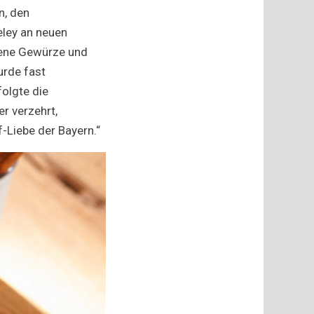
n, den
eley an neuen
dene Gewürze und
urde fast
olgte die
r verzehrt,
-Liebe der Bayern.“