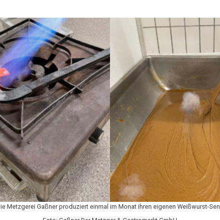
ie Metzgerei Gaßner produziert einmal im Monat ihren eigenen Weißwurst-Sen