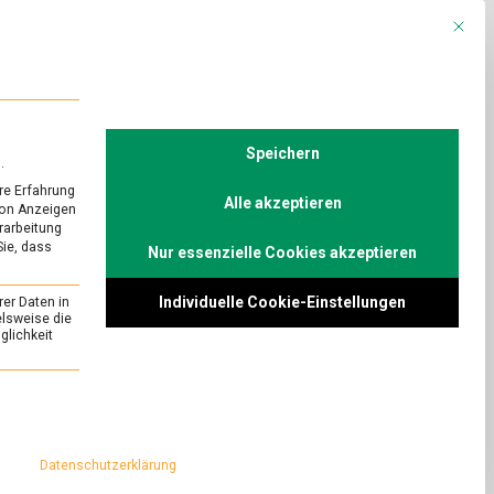
Mit die
R
POLITIK
TV
Speichern
.
re Erfahrung
Alle akzeptieren
von Anzeigen
erarbeitung
Sie, dass
Nur essenzielle Cookies akzeptieren
Individuelle Cookie-Einstellungen
rer Daten in
elsweise die
lichkeit
essenziell und kann nicht abgewählt werden.
Datenschutzerklärung