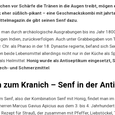
als
en vor Schärfe die Tränen in die Augen treibt, mögen 
scharf
–
k eher süßlich-pikant – eine Geschmackskombi mit jahrt
süßer
ttelmagazin.de gibt seinen Senf dazu.
Senf
man durch archäologische Ausgrabungen bis ins Jahr 1800 v
igen Indien, zurückverfolgen. Auch unter Grabbeigaben von
 Chr. als Pharao in der 18. Dynastie regierte, befand sich Se
n beide Lebensmittel allerdings nicht nur in der Küche als S
als Heilmittel:
Honig wurde als Antiseptikum eingesetzt, 
ech- und Schmerzmittel
.
 zum Kranich – Senf in der Ant
m Senf, also der Kombination Senf mit Honig, findet man im
erren Marcus Gavius Apicius aus dem 3. bis 4. Jahrhundert 
 Rezept für Strauß, der zusammen mit Pfeffer, Liebstöckel,