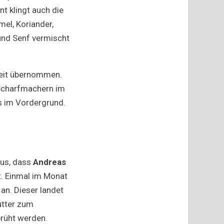
t klingt auch die
mel, Koriander,
 und Senf vermischt
zeit übernommen.
 Scharfmachern im
us im Vordergrund.
aus, dass
Andreas
t. Einmal im Monat
an. Dieser landet
utter zum
brüht werden.