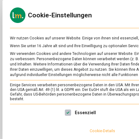
Skip
to
ERNÄH
Cookie-Einstellungen
content
lebens
Das
Online-
Magazin
zu
Wir nutzen Cookies auf unserer Website. Einige von ihnen sind essenziell
Lebensmitteln
Wenn Sie unter 16 Jahre alt sind und Ihre Einwilligung zu optionalen Ser
&
Wir verwenden Cookies und andere Technologien auf unserer Website. Eini
Ernährung
zu verbessern.
Personenbezogene Daten können verarbeitet werden (z. B. 
und Inhalten.
Weitere Informationen über die Verwendung Ihrer Daten finde
Ihrer Daten einzuwilligen, um dieses Angebot zu nutzen.
Sie können Ihre A
aufgrund individueller Einstellungen möglicherweise nicht alle Funktionen
Einige Services verarbeiten personenbezogene Daten in den USA. Mit Ihrer E
den USA gemäß Art. 49 (1) lit. a GDPR ein. Der EuGH stuft die USA als ei
Gefahr, dass US-Behörden personenbezogene Daten in Überwachungsprog
besteht.
Es folgt eine Liste der Service-Gruppen, für die eine Ei
Essenziell
Cookie-Details