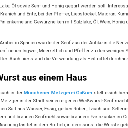
Lake, Öl sowie Senf und Honig gegart werden soll. Interessan
ranich und Ente, bei der Pfeffer, Liebstöckel, Majoran, Küm
Pinienkerne und Gewürznelken mit Salzlake, Öl, Wein, Honig
Araber in Spanien wurde der Senf aus der Antike in die Neu
enf neben Ingwer, Meerrettich und Pfeffer zu den wenigen
alter. Auch hier stand die Verwendung als Heilmittel durcha
Wurst aus einem Haus
such in der
Münchener Metzgerei Gaßner
stellte sich her
r Metzger in der Stadt seinen eigenen Weißwurst-Senf mach
nen Sud aus Wasser, Essig, gelben Rüben, Lauch und Sellerie 
m und braunen Senfmehl sowie braunem Farinzucker im C
schung landet in dem Bottich, in dem sonst die Würste ge