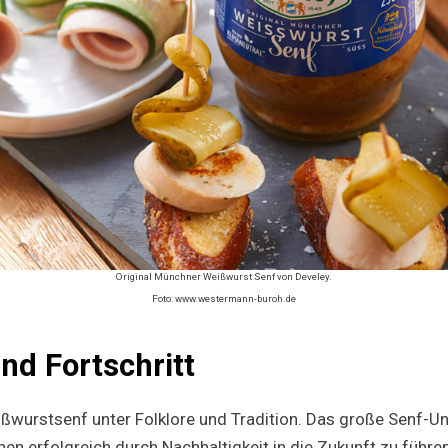
Original Münchner Weißwurst Senf von Develey.
Foto: www.westermann-buroh.de
und Fortschritt
ißwurstsenf unter Folklore und Tradition. Das große Senf-
hen erfolgreich durch Nachhaltigkeit in die Zukunft zu führen