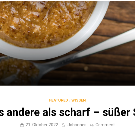
FEATURED
/
WISSEN
s andere als scharf – süßer
on
21. Oktober 2022
Johannes
Comment
Alles
andere