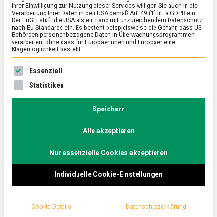
Ihrer Einwilligung zur Nutzung dieser Services willigen Sie auch in die
Verarbeitung Ihrer Daten in den USA gemäß Art. 49 (1) lit. a GDPR ein.
Der EuGH stuft die USA als ein Land mit unzureichendem Datenschutz
ERNÄHRUNG & GESUNDHEIT
/
FEATURED
nach EU-Standards ein. Es besteht beispielsweise die Gefahr, dass US-
Rundstück warm, der Ur-Burger aus
Behörden personenbezogene Daten in Überwachungsprogrammen
verarbeiten, ohne dass für Europäerinnen und Europäer eine
Hamburg
Klagemöglichkeit besteht.
on
4. Juli 2025
Johannes
Comment
Es folgt eine Liste der Service-Gruppen, für die eine Ein
Essenziell
Rundstück
warm,
Der Name lässt vermuten, dass der Hamburger
Statistiken
der
etwas mit Hamburg zu tun hat. Allerdings ist der
Ur-
Burger, so wie wir ihn heute kennen und mögen, klar
Burger
Speichern
aus
ein kultureller Import aus den USA. Es gibt aber eine
Hamburg
Alle akzeptieren
Spezialität aus Hamburg, die man als Vorläufer des
Burgers sehen kann: das „Rundstück warm“.
Nur essenzielle Cookies akzeptieren
Individuelle Cookie-Einstellungen
Cookie-Details
Datenschutzerklärung