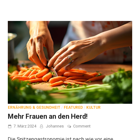
ERNÄHRUNG & GESUNDHEIT
/
FEATURED
/
KULTUR
Mehr Frauen an den Herd!
on
7. März 2024
Johannes
Comment
Mehr
Frauen
Die Spitzengastronomie ist nach wie vor eine