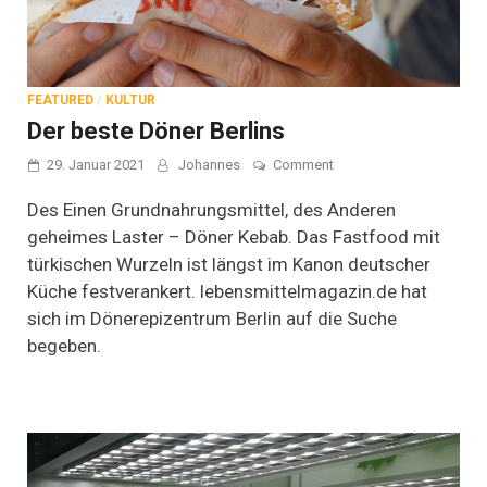
FEATURED
/
KULTUR
Der beste Döner Berlins
on
29. Januar 2021
Johannes
Comment
Der
beste
Des Einen Grundnahrungsmittel, des Anderen
Döner
geheimes Laster – Döner Kebab. Das Fastfood mit
Berlins
türkischen Wurzeln ist längst im Kanon deutscher
Küche festverankert. lebensmittelmagazin.de hat
sich im Dönerepizentrum Berlin auf die Suche
begeben.