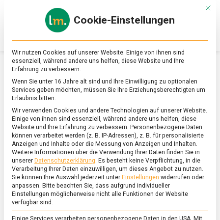
Skip
Mit d
to
Cookie-Einstellungen
content
lebensmittel
Das
Online-
Magazin
Wir nutzen Cookies auf unserer Website. Einige von ihnen sind
zu
essenziell, während andere uns helfen, diese Website und Ihre
Lebensmitteln
Erfahrung zu verbessern.
&
SCHLAGWORT:
RESTAURANT
Wenn Sie unter 16 Jahre alt sind und Ihre Einwilligung zu optionalen
Ernährung
Services geben möchten, müssen Sie Ihre Erziehungsberechtigten um
Erlaubnis bitten.
Wir verwenden Cookies und andere Technologien auf unserer Website.
Einige von ihnen sind essenziell, während andere uns helfen, diese
Website und Ihre Erfahrung zu verbessern.
Personenbezogene Daten
können verarbeitet werden (z. B. IP-Adressen), z. B. für personalisierte
Anzeigen und Inhalte oder die Messung von Anzeigen und Inhalten.
Weitere Informationen über die Verwendung Ihrer Daten finden Sie in
unserer
Datenschutzerklärung
.
Es besteht keine Verpflichtung, in die
Verarbeitung Ihrer Daten einzuwilligen, um dieses Angebot zu nutzen.
Sie können Ihre Auswahl jederzeit unter
Einstellungen
widerrufen oder
anpassen.
Bitte beachten Sie, dass aufgrund individueller
Einstellungen möglicherweise nicht alle Funktionen der Website
verfügbar sind.
Einige Services verarbeiten personenbezogene Daten in den USA. Mit