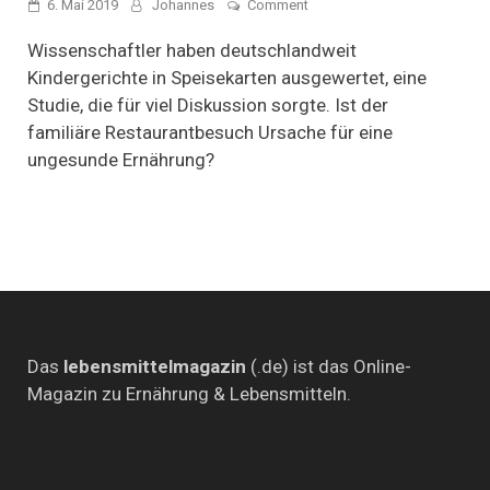
on
6. Mai 2019
Johannes
Comment
„Meine
Suppe
Wissenschaftler haben deutschlandweit
ess‘
Kindergerichte in Speisekarten ausgewertet, eine
ich
Studie, die für viel Diskussion sorgte. Ist der
nich“
–
familiäre Restaurantbesuch Ursache für eine
Streit
ungesunde Ernährung?
um
den
Kinderteller
Das
lebensmittelmagazin
(.de) ist das Online-
Magazin zu Ernährung & Lebensmitteln.