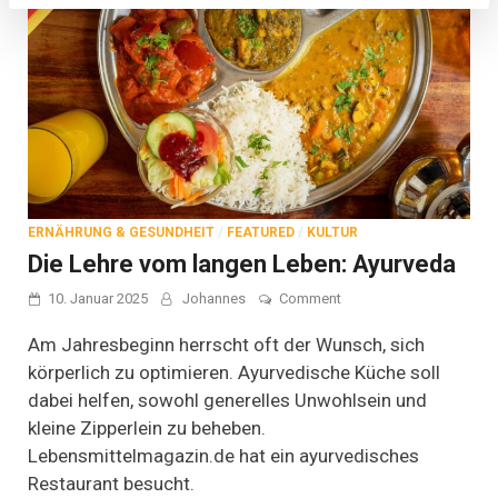
ERNÄHRUNG & GESUNDHEIT
/
FEATURED
/
KULTUR
Die Lehre vom langen Leben: Ayurveda
on
10. Januar 2025
Johannes
Comment
Die
Lehre
Am Jahresbeginn herrscht oft der Wunsch, sich
vom
körperlich zu optimieren. Ayurvedische Küche soll
langen
dabei helfen, sowohl generelles Unwohlsein und
Leben:
Ayurveda
kleine Zipperlein zu beheben.
Lebensmittelmagazin.de hat ein ayurvedisches
Restaurant besucht.