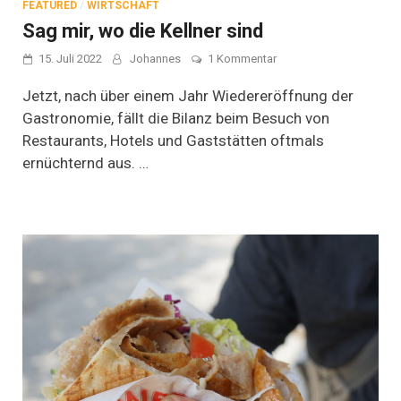
FEATURED
/
WIRTSCHAFT
Sag mir, wo die Kellner sind
zu
15. Juli 2022
Johannes
1 Kommentar
Sag
mir,
Jetzt, nach über einem Jahr Wiedereröffnung der
wo
Gastronomie, fällt die Bilanz beim Besuch von
die
Restaurants, Hotels und Gaststätten oftmals
Kellner
sind
ernüchternd aus. …