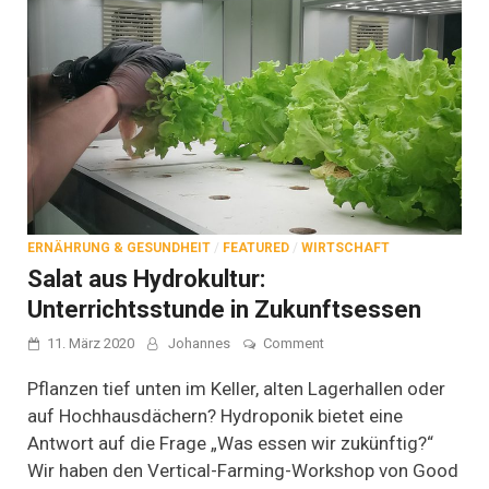
ERNÄHRUNG & GESUNDHEIT
/
FEATURED
/
WIRTSCHAFT
Salat aus Hydrokultur:
Unterrichtsstunde in Zukunftsessen
on
11. März 2020
Johannes
Comment
Salat
aus
Pflanzen tief unten im Keller, alten Lagerhallen oder
Hydrokultur:
auf Hochhausdächern? Hydroponik bietet eine
Unterrichtsstunde
Antwort auf die Frage „Was essen wir zukünftig?“
in
Zukunftsessen
Wir haben den Vertical-Farming-Workshop von Good