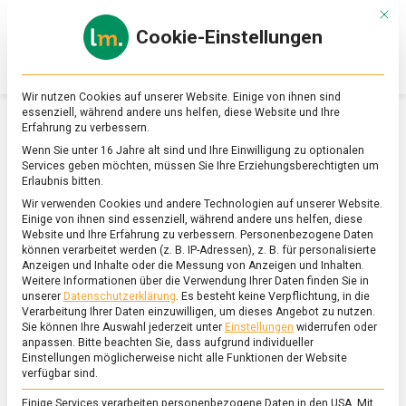
Skip
Mit d
to
Cookie-Einstellungen
content
lebensmittel
Das
Online-
Magazin
Wir nutzen Cookies auf unserer Website. Einige von ihnen sind
zu
essenziell, während andere uns helfen, diese Website und Ihre
Lebensmitteln
Erfahrung zu verbessern.
&
SCHLAGWORT:
SYSTEMGASTRONOMIE
Wenn Sie unter 16 Jahre alt sind und Ihre Einwilligung zu optionalen
Ernährung
Services geben möchten, müssen Sie Ihre Erziehungsberechtigten um
Erlaubnis bitten.
Wir verwenden Cookies und andere Technologien auf unserer Website.
Einige von ihnen sind essenziell, während andere uns helfen, diese
Website und Ihre Erfahrung zu verbessern.
Personenbezogene Daten
können verarbeitet werden (z. B. IP-Adressen), z. B. für personalisierte
Anzeigen und Inhalte oder die Messung von Anzeigen und Inhalten.
Weitere Informationen über die Verwendung Ihrer Daten finden Sie in
unserer
Datenschutzerklärung
.
Es besteht keine Verpflichtung, in die
Verarbeitung Ihrer Daten einzuwilligen, um dieses Angebot zu nutzen.
Sie können Ihre Auswahl jederzeit unter
Einstellungen
widerrufen oder
anpassen.
Bitte beachten Sie, dass aufgrund individueller
Einstellungen möglicherweise nicht alle Funktionen der Website
verfügbar sind.
Einige Services verarbeiten personenbezogene Daten in den USA. Mit