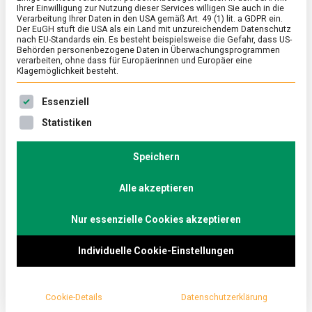
Ihrer Einwilligung zur Nutzung dieser Services willigen Sie auch in die
Verarbeitung Ihrer Daten in den USA gemäß Art. 49 (1) lit. a GDPR ein.
Der EuGH stuft die USA als ein Land mit unzureichendem Datenschutz
ERNÄHRUNG & GESUNDHEIT
/
FEATURED
/
WIRTSCHAFT
nach EU-Standards ein. Es besteht beispielsweise die Gefahr, dass US-
Internorga 2024, das Essen von
Behörden personenbezogene Daten in Überwachungsprogrammen
verarbeiten, ohne dass für Europäerinnen und Europäer eine
Morgen serviert von KI
Klagemöglichkeit besteht.
on
15. März 2024
Johannes
Comment
Es folgt eine Liste der Service-Gruppen, für die eine Ein
Essenziell
Internorga
2024,
Ein Besuch der Internationalen Fachmesse für
Statistiken
das
Gastronomie und Hotellerie in Hamburg, Internorga,
Essen
gleicht einem Blick in die Kristallkugel.
von
Speichern
Morgen
Lebensmittelmagazin.de fuhr an die Alster.
serviert
Alle akzeptieren
von
KI
Nur essenzielle Cookies akzeptieren
Individuelle Cookie-Einstellungen
Cookie-Details
Datenschutzerklärung