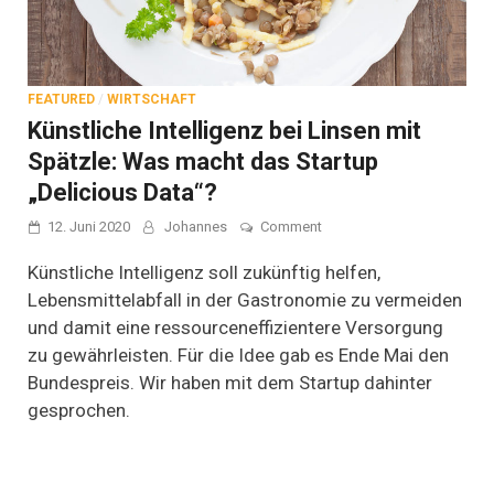
FEATURED
/
WIRTSCHAFT
Künstliche Intelligenz bei Linsen mit
Spätzle: Was macht das Startup
„Delicious Data“?
on
12. Juni 2020
Johannes
Comment
Künstliche
Intelligenz
Künstliche Intelligenz soll zukünftig helfen,
bei
Lebensmittelabfall in der Gastronomie zu vermeiden
Linsen
und damit eine ressourceneffizientere Versorgung
mit
Spätzle:
zu gewährleisten. Für die Idee gab es Ende Mai den
Was
Bundespreis. Wir haben mit dem Startup dahinter
macht
das
gesprochen.
Startup
„Delicious
Data“?