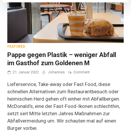
FEATURED
Pappe gegen Plastik – weniger Abfall
im Gasthof zum Goldenen M
on
21. Januar 2022
Johannes
Comment
Pappe
gegen
Lieferservice, Take-away oder Fast Food, diese
Plastik
schnellen Alternativen zum Restaurantbesuch oder
–
heimischen Herd gehen oft einher mit Abfallbergen.
weniger
Abfall
McDonald’s, eine der Fast-Food-Ikonen schlechthin,
im
setzt seit Mitte letzten Jahres Maßnahmen zur
Gasthof
zum
Abfallvermeidung um. Wir schauten mal auf einen
Goldenen
Burger vorbei.
M