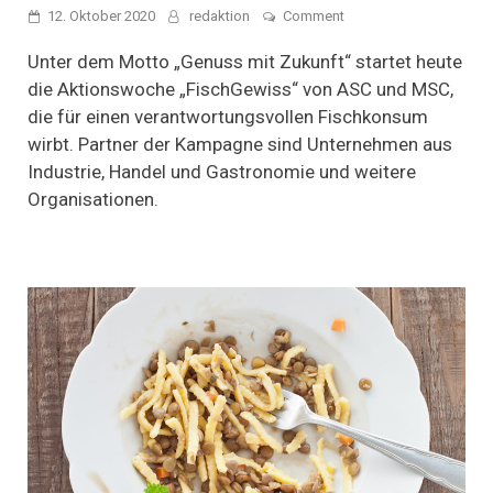
on
12. Oktober 2020
redaktion
Comment
Aktionswoche
„FischGewiss“:
Unter dem Motto „Genuss mit Zukunft“ startet heute
Eine
die Aktionswoche „FischGewiss“ von ASC und MSC,
Woche
die für einen verantwortungsvollen Fischkonsum
für
mehr
wirbt. Partner der Kampagne sind Unternehmen aus
nachhaltigen
Industrie, Handel und Gastronomie und weitere
Fischkonsum
Organisationen.