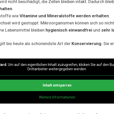
ird nicht beschädigt, die Zellen bleiben intakt. Dadurch ble
halten
.
stoffe wie
Vitamine und Mineralstoffe werden erhalten
.
echsel wird gestoppt. Mikroorganismen können sich so nich
ne Lebensmittel bleiben
hygienisch einwandfrei
und
sehr l
ilt bis heute als schonendste Art der
Konservierung
. Sie e
dard
. Um auf den eigentlichen Inhalt zuzugreifen, klicken Sie auf den B
Drittanbieter weitergegeben werden.
Inhalt entsperren
Weitere Informationen