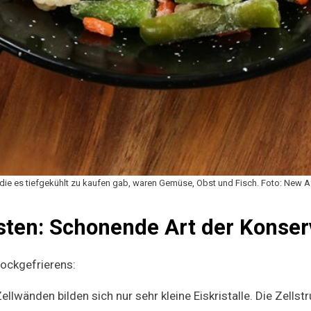
, die es tiefgekühlt zu kaufen gab, waren Gemüse, Obst und Fisch. Foto: New 
sten: Schonende Art der Konser
hockgefrierens:
llwänden bilden sich nur sehr kleine Eiskristalle. Die Zellst