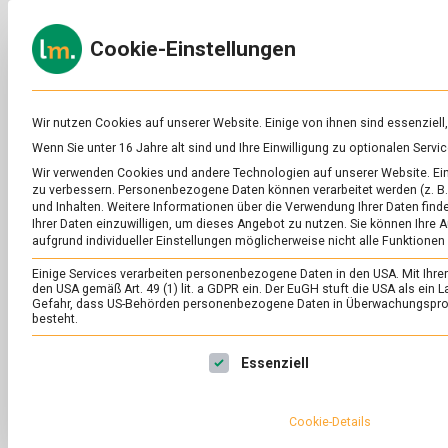
Skip
to
ERNÄH
Cookie-Einstellungen
content
lebens
Das
Online-
Magazin
zu
Wir nutzen Cookies auf unserer Website. Einige von ihnen sind essenziell
Lebensmitteln
Wenn Sie unter 16 Jahre alt sind und Ihre Einwilligung zu optionalen Ser
&
Wir verwenden Cookies und andere Technologien auf unserer Website. Eini
Ernährung
zu verbessern.
Personenbezogene Daten können verarbeitet werden (z. B. 
und Inhalten.
Weitere Informationen über die Verwendung Ihrer Daten finde
Ihrer Daten einzuwilligen, um dieses Angebot zu nutzen.
Sie können Ihre A
aufgrund individueller Einstellungen möglicherweise nicht alle Funktionen
Einige Services verarbeiten personenbezogene Daten in den USA. Mit Ihrer E
den USA gemäß Art. 49 (1) lit. a GDPR ein. Der EuGH stuft die USA als ei
Gefahr, dass US-Behörden personenbezogene Daten in Überwachungsprog
besteht.
Es folgt eine Liste der Service-Gruppen, für die eine Ei
Essenziell
Cookie-Details