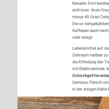
Kanada. Dort beobach
einfroren: Ihren fri
minus 45 Grad Celsi
Die so tiefgekühlte
Auftauen auch nach
oder erlegt.
Lebensmittel auf di
Zeitraum haltbar zu 
die Erfindung der T
mit Elektroantrieb. M
Schockgefrieranla
Gemüse, Fleisch und
in der eisigen Kälte