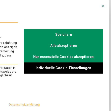
Mit die
R
POLITIK
TV
Speichern
.
re Erfahrung
Alle akzeptieren
von Anzeigen
erarbeitung
Sie, dass
Nur essenzielle Cookies akzeptieren
Individuelle Cookie-Einstellungen
rer Daten in
elsweise die
lichkeit
essenziell und kann nicht abgewählt werden.
Datenschutzerklärung