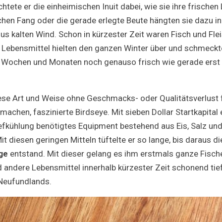
tete er die einheimischen Inuit dabei, wie sie ihre frischen
schen Fang oder die gerade erlegte Beute hängten sie dazu in 
us kalten Wind. Schon in kürzester Zeit waren Fisch und Flei
n Lebensmittel hielten den ganzen Winter über und schmeck
 Wochen und Monaten noch genauso frisch wie gerade erst 
ese Art und Weise ohne Geschmacks- oder Qualitätsverlust f
machen, faszinierte Birdseye. Mit sieben Dollar Startkapital 
iefkühlung benötigtes Equipment bestehend aus Eis, Salz und
it diesen geringen Mitteln tüftelte er so lange, bis daraus di
ge
entstand. Mit dieser gelang es ihm erstmals ganze Fische,
 andere Lebensmittel innerhalb kürzester Zeit schonend tie
 Neufundlands.