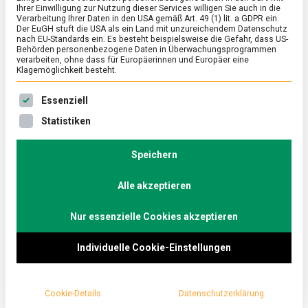
Ihrer Einwilligung zur Nutzung dieser Services willigen Sie auch in die
der Ukraine
Verarbeitung Ihrer Daten in den USA gemäß Art. 49 (1) lit. a GDPR ein.
Der EuGH stuft die USA als ein Land mit unzureichendem Datenschutz
nach EU-Standards ein. Es besteht beispielsweise die Gefahr, dass US-
on
1. Juli 2022
Johannes
Comment
Behörden personenbezogene Daten in Überwachungsprogrammen
Borschtsch,
verarbeiten, ohne dass für Europäerinnen und Europäer eine
die
Klagemöglichkeit besteht.
Suppe
Über Mittel- bis Osteuropa ist Borschtsch in aller
der
Es folgt eine Liste der Service-Gruppen, für die eine Ein
Essenziell
Ukraine
Munde und genießt Popularität, dabei gehört er
Statistiken
zu den Nationalgerichten der Ukraine.
Lebensmittelmagazin.de lässt sich die
Speichern
purpurfarbene Köstlichkeit schmecken.
Alle akzeptieren
Mitten in Berlin-Neukölln liegt das Café „Drei
Elefanten“ von Anzela Gumz. Man sitzt unter
Nur essenzielle Cookies akzeptieren
Kronleuchtern und im großen Fenster hängt die
Individuelle Cookie-Einstellungen
Fahne der Ukraine in den Farben der Weizenfelder
und dem darüber liegenden Himmel. Ursprünglich
servierte sie in ihrem Café vegetarische und vegane
Cookie-Details
Datenschutzerklärung