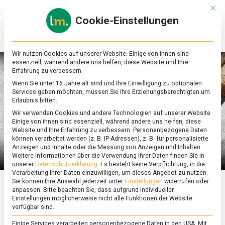
Skip
Mit d
to
Cookie-Einstellungen
content
lebensmittel
Das
Online-
Magazin
Wir nutzen Cookies auf unserer Website. Einige von ihnen sind
zu
essenziell, während andere uns helfen, diese Website und Ihre
Lebensmitteln
Erfahrung zu verbessern.
&
Wenn Sie unter 16 Jahre alt sind und Ihre Einwilligung zu optionalen
Ernährung
Services geben möchten, müssen Sie Ihre Erziehungsberechtigten um
Erlaubnis bitten.
Wir verwenden Cookies und andere Technologien auf unserer Website.
Einige von ihnen sind essenziell, während andere uns helfen, diese
Website und Ihre Erfahrung zu verbessern.
Personenbezogene Daten
können verarbeitet werden (z. B. IP-Adressen), z. B. für personalisierte
Anzeigen und Inhalte oder die Messung von Anzeigen und Inhalten.
Weitere Informationen über die Verwendung Ihrer Daten finden Sie in
unserer
Datenschutzerklärung
.
Es besteht keine Verpflichtung, in die
Verarbeitung Ihrer Daten einzuwilligen, um dieses Angebot zu nutzen.
Sie können Ihre Auswahl jederzeit unter
Einstellungen
widerrufen oder
anpassen.
Bitte beachten Sie, dass aufgrund individueller
ERNÄHRUNG & GESUNDHEIT
/
FEATURED
Einstellungen möglicherweise nicht alle Funktionen der Website
verfügbar sind.
Borschtsch, die Suppe
Einige Services verarbeiten personenbezogene Daten in den USA. Mit