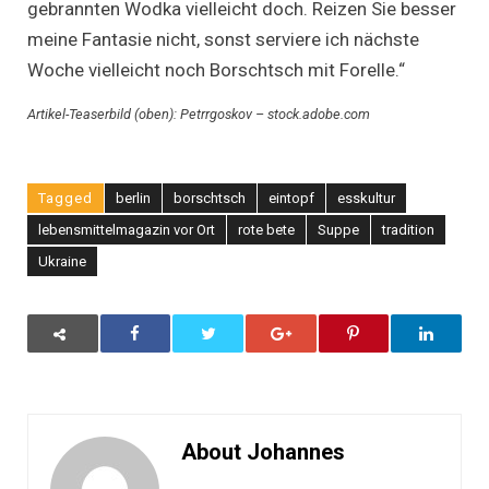
gebrannten Wodka vielleicht doch. Reizen Sie besser
meine Fantasie nicht, sonst serviere ich nächste
Woche vielleicht noch Borschtsch mit Forelle.“
Artikel-Teaserbild (oben): Petrrgoskov – stock.adobe.com
Tagged
berlin
borschtsch
eintopf
esskultur
lebensmittelmagazin vor Ort
rote bete
Suppe
tradition
Ukraine
About Johannes