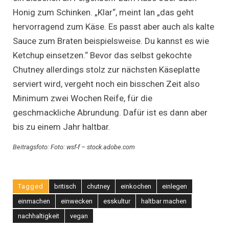
Honig zum Schinken. „Klar“, meint Ian „das geht
hervorragend zum Käse. Es passt aber auch als kalte
Sauce zum Braten beispielsweise. Du kannst es wie
Ketchup einsetzen.“ Bevor das selbst gekochte
Chutney allerdings stolz zur nächsten Käseplatte
serviert wird, vergeht noch ein bisschen Zeit also
Minimum zwei Wochen Reife, für die
geschmackliche Abrundung. Dafür ist es dann aber
bis zu einem Jahr haltbar.
Beitragsfoto: Foto: wsf-f – stock.adobe.com
Tagged
britisch
chutney
einkochen
einlegen
einmachen
einwecken
esskultur
haltbar machen
nachhaltigkeit
vegan