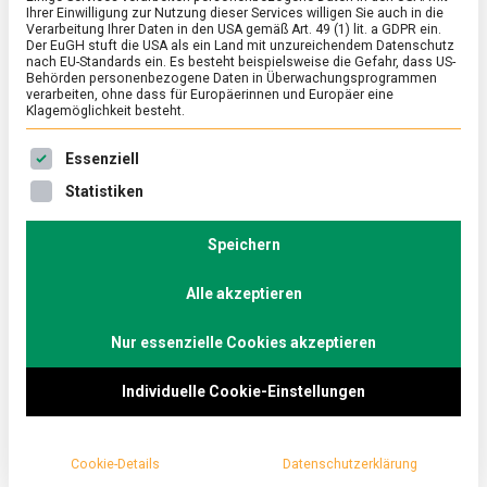
Ihrer Einwilligung zur Nutzung dieser Services willigen Sie auch in die
auf britische Art
Verarbeitung Ihrer Daten in den USA gemäß Art. 49 (1) lit. a GDPR ein.
Der EuGH stuft die USA als ein Land mit unzureichendem Datenschutz
nach EU-Standards ein. Es besteht beispielsweise die Gefahr, dass US-
on
30. September 2022
Johannes
Comment
Behörden personenbezogene Daten in Überwachungsprogrammen
Chutney
verarbeiten, ohne dass für Europäerinnen und Europäer eine
–
Klagemöglichkeit besteht.
Einmach
Interkultureller Austausch im Kochtopf gehört
auf
Es folgt eine Liste der Service-Gruppen, für die eine Ein
Essenziell
britische
mit zu den Lieblingsthemen im
Art
Statistiken
Lebensmittelmagazin.de. Wie schön, wenn man
gleichzeitig eine Methode kennenlernt, Obst und
Speichern
Gemüse zu verwerten und
haltbar
zu machen. Wir
kochen Chutney.
Alle akzeptieren
Viele Hobbygärtnerinnen und -gärtner sehen sich
Nur essenzielle Cookies akzeptieren
möglicherweise gerade jetzt im Erntemonat
Individuelle Cookie-Einstellungen
September konfrontiert mit einem Übermaß an Obst-
und Gemüsesorten. Wenn sowohl Apfelkuchen als
auch Zucchinicremesuppe langsam zu viel werden,
Cookie-Details
Datenschutzerklärung