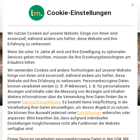
Skip
Mit d
to
Cookie-Einstellungen
content
lebensmittel
Das
Online-
Magazin
Wir nutzen Cookies auf unserer Website. Einige von ihnen sind
zu
essenziell, während andere uns helfen, diese Website und Ihre
Lebensmitteln
Erfahrung zu verbessern.
&
Wenn Sie unter 16 Jahre alt sind und Ihre Einwilligung zu optionalen
Ernährung
Services geben möchten, müssen Sie Ihre Erziehungsberechtigten um
Erlaubnis bitten.
Wir verwenden Cookies und andere Technologien auf unserer Website.
Einige von ihnen sind essenziell, während andere uns helfen, diese
Website und Ihre Erfahrung zu verbessern.
Personenbezogene Daten
können verarbeitet werden (z. B. IP-Adressen), z. B. für personalisierte
Anzeigen und Inhalte oder die Messung von Anzeigen und Inhalten.
Weitere Informationen über die Verwendung Ihrer Daten finden Sie in
unserer
Datenschutzerklärung
.
Es besteht keine Verpflichtung, in die
Verarbeitung Ihrer Daten einzuwilligen, um dieses Angebot zu nutzen.
Sie können Ihre Auswahl jederzeit unter
Einstellungen
widerrufen oder
anpassen.
Bitte beachten Sie, dass aufgrund individueller
ERNÄHRUNG & GESUNDHEIT
/
FEATURED
/
KULTUR
Einstellungen möglicherweise nicht alle Funktionen der Website
verfügbar sind.
Chutney – Einmachen
Einige Services verarbeiten personenbezogene Daten in den USA. Mit