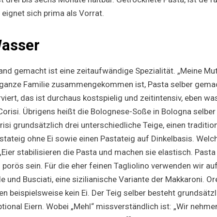
 eignet sich prima als Vorrat.
Wasser
and gemacht ist eine zeitaufwändige Spezialität. „Meine Mut
 ganze Familie zusammengekommen ist, Pasta selber gemac
iert, das ist durchaus kostspielig und zeitintensiv, eben w
risi. Übrigens heißt die Bolognese-Soße in Bologna selber 
si grundsätzlich drei unterschiedliche Teige, einen traditio
astateig ohne Ei sowie einen Pastateig auf Dinkelbasis. Wel
„Eier stabilisieren die Pasta und machen sie elastisch. Past
orös sein. Für die eher feinen Tagliolino verwenden wir auf 
le und Busciati, eine sizilianische Variante der Makkaroni. O
n beispielsweise kein Ei. Der Teig selber besteht grundsätzl
tional Eiern. Wobei „Mehl“ missverständlich ist: „Wir nehme