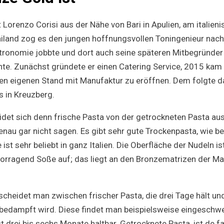
Lorenzo Corisi aus der Nähe von Bari in Apulien, am italieni
land zog es den jungen hoffnungsvollen Toningenieur nach 
tronomie jobbte und dort auch seine späteren Mitbegründe
te. Zunächst gründete er einen Catering Service, 2015 kam
nen eigenen Stand mit Manufaktur zu eröffnen. Dem folgte 
s in Kreuzberg.
idet sich denn frische Pasta von der getrockneten Pasta a
nau gar nicht sagen. Es gibt sehr gute Trockenpasta, wie be
ist sehr beliebt in ganz Italien. Die Oberfläche der Nudeln i
rragend Soße auf; das liegt an den Bronzematrizen der Ma
cheidet man zwischen frischer Pasta, die drei Tage hält und
ß bedampft wird. Diese findet man beispielsweise eingeschwe
t drei bis sechs Monate haltbar. Getrocknete Pasta, ist de fac