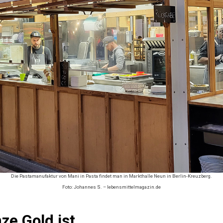
Die Pastamanufaktur von Mani in Pasta findet man in Markthalle Neun in Berlin-Kreuzberg.
Foto: Johannes S. – lebensmittelmagazin.de
e Gold ist