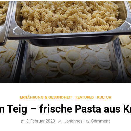
ERNÄHRUNG & GESUNDHEIT
/
FEATURED
/
KULTUR
 Teig – frische Pasta aus 
on
3. Februar 2023
Johannes
Comment
Hände
im