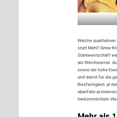
F
Welche qualitativen
statt Mehl? Anne-Kr
Stärkewirtschaft wei
als Weichweizen. Au
sowie der hohe Eiwe
und damit für die g
Bissfestigkeit ‚al d
ebenfalls proteinrei
herkömmlichem Weic
Mehr als 