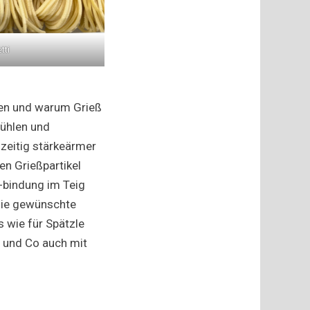
tti
zen und warum Grieß
Mühlen und
hzeitig stärkeärmer
en Grießpartikel
-bindung im Teig
 die gewünschte
s wie für Spätzle
ln und Co auch mit