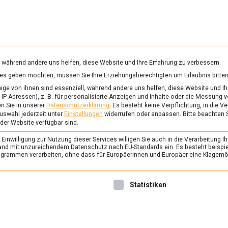
RUNG & GESUNDHEIT
WISSEN
WIRTSCHAFT
KULTU
mittelmagazin
, während andere uns helfen, diese Website und Ihre Erfahrung zu verbessern.
vices geben möchten, müssen Sie Ihre Erziehungsberechtigten um Erlaubnis bitten
ge von ihnen sind essenziell, während andere uns helfen, diese Website und Ih
IP-Adressen), z. B. für personalisierte Anzeigen und Inhalte oder die Messung 
n Sie in unserer
Datenschutzerklärung
.
Es besteht keine Verpflichtung, in die V
uswahl jederzeit unter
Einstellungen
widerrufen oder anpassen.
Bitte beachten 
 der Website verfügbar sind.
inwilligung zur Nutzung dieser Services willigen Sie auch in die Verarbeitung Ih
n Land mit unzureichendem Datenschutz nach EU-Standards ein. Es besteht beispi
rammen verarbeiten, ohne dass für Europäerinnen und Europäer eine Klagemög
nwilligung erteilt werden kann. Die erste Service-Gruppe ist 
Statistiken