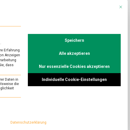
Mit die
R
POLITIK
TV
Speichern
.
re Erfahrung
Alle akzeptieren
von Anzeigen
erarbeitung
Sie, dass
Nur essenzielle Cookies akzeptieren
Individuelle Cookie-Einstellungen
rer Daten in
elsweise die
lichkeit
essenziell und kann nicht abgewählt werden.
Datenschutzerklärung