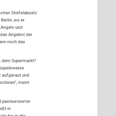
schen Stiefelabsatz
Berlin, wo er
r Angelo und
 das Angebot der
dann noch das
us dem Supermarkt?
ispielsweise
st aufgeraut und
schinen“, meint
 pasteurisierter
ißt in
to bis in alle