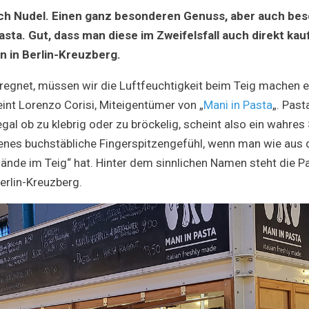
Teig
eich Nudel. Einen ganz besonderen Genuss, aber auch bes
–
frische
sta. Gut, dass man diese im Zweifelsfall auch direkt kauf
Pasta
n in Berlin-Kreuzberg.
aus
Kreuzberg
regnet, müssen wir die Luftfeuchtigkeit beim Teig machen e
eint Lorenzo Corisi, Miteigentümer von „
Mani in Pasta
„. Past
gal ob zu klebrig oder zu bröckelig, scheint also ein wahres
jenes buchstäbliche Fingerspitzengefühl, wenn man wie aus 
 Hände im Teig“ hat. Hinter dem sinnlichen Namen steht die 
erlin-Kreuzberg.