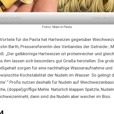
rische Tortellini
Frische Spaghe
Fotos: Mani in Pasta
 Vorteile für die Pasta hat Hartweizen gegenüber Weichwei
istin Barth, Pressereferentin des Verbandes der Getreide-, 
ß: „Der gelbkörnige Hartweizen ist proteinreicher und gleic
s ihm lassen sich besonders gut Grieße herstellen. Die grob
ißgehalt sorgen für eine nachhaltige Wasseraufnahme und 
ewünschte Kochstabilität der Nudeln im Wasser: So gelingt
ente‘.“ Profis nutzen deshalb für Nudeln auf Weichweizenbasi
che, (doppel)griffige Mehle. Natürlich klappen Spätzle, Nude
hweizenmehl, dann sind die Nudeln aber weicher im Biss.
14