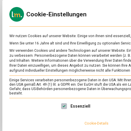
Skip
to
ERNÄH
Cookie-Einstellungen
content
lebens
Das
Online-
Magazin
zu
Wir nutzen Cookies auf unserer Website. Einige von ihnen sind essenziell
Lebensmitteln
Wenn Sie unter 16 Jahre alt sind und Ihre Einwilligung zu optionalen Ser
&
Wir verwenden Cookies und andere Technologien auf unserer Website. Eini
Ernährung
zu verbessern.
Personenbezogene Daten können verarbeitet werden (z. B. 
und Inhalten.
Weitere Informationen über die Verwendung Ihrer Daten finde
Ihrer Daten einzuwilligen, um dieses Angebot zu nutzen.
Sie können Ihre A
aufgrund individueller Einstellungen möglicherweise nicht alle Funktionen
Einige Services verarbeiten personenbezogene Daten in den USA. Mit Ihrer E
den USA gemäß Art. 49 (1) lit. a GDPR ein. Der EuGH stuft die USA als ei
Gefahr, dass US-Behörden personenbezogene Daten in Überwachungsprog
besteht.
Es folgt eine Liste der Service-Gruppen, für die eine Ei
Essenziell
Cookie-Details