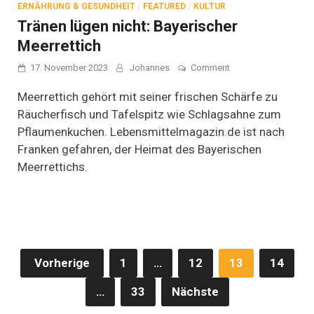
ERNÄHRUNG & GESUNDHEIT
/
FEATURED
/
KULTUR
Tränen lügen nicht: Bayerischer
Meerrettich
on
17. November 2023
Johannes
Comment
Tränen
lügen
Meerrettich gehört mit seiner frischen Schärfe zu
nicht:
Räucherfisch und Tafelspitz wie Schlagsahne zum
Bayerischer
Pflaumenkuchen. Lebensmittelmagazin.de ist nach
Meerrettich
Franken gefahren, der Heimat des Bayerischen
Meerrettichs.
Seitennummerierung
Vorherige
1
…
12
13
14
der
…
33
Nächste