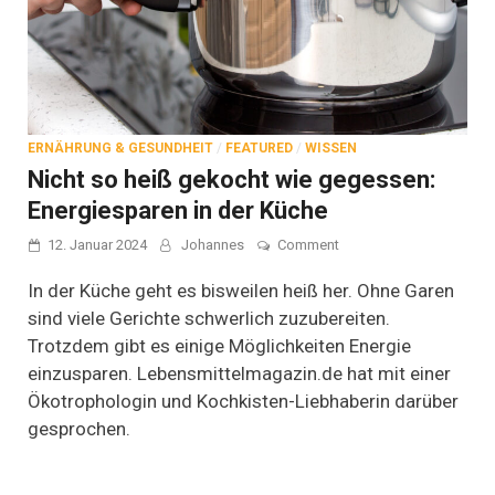
ERNÄHRUNG & GESUNDHEIT
/
FEATURED
/
WISSEN
Nicht so heiß gekocht wie gegessen:
Energiesparen in der Küche
on
12. Januar 2024
Johannes
Comment
Nicht
so
In der Küche geht es bisweilen heiß her. Ohne Garen
heiß
sind viele Gerichte schwerlich zuzubereiten.
gekocht
Trotzdem gibt es einige Möglichkeiten Energie
wie
gegessen:
einzusparen. Lebensmittelmagazin.de hat mit einer
Energiesparen
Ökotrophologin und Kochkisten-Liebhaberin darüber
in
der
gesprochen.
Küche