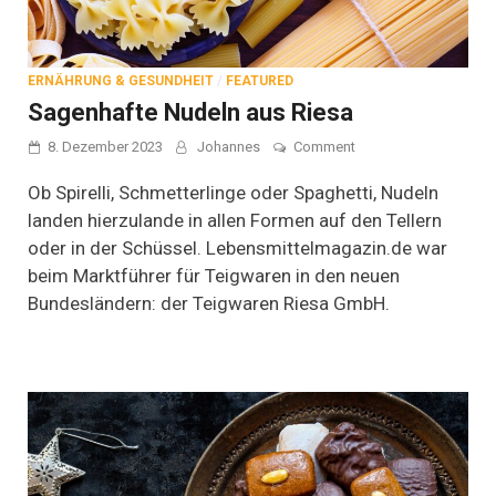
ERNÄHRUNG & GESUNDHEIT
/
FEATURED
Sagenhafte Nudeln aus Riesa
on
8. Dezember 2023
Johannes
Comment
Sagenhafte
Nudeln
Ob Spirelli, Schmetterlinge oder Spaghetti, Nudeln
aus
landen hierzulande in allen Formen auf den Tellern
Riesa
oder in der Schüssel. Lebensmittelmagazin.de war
beim Marktführer für Teigwaren in den neuen
Bundesländern: der Teigwaren Riesa GmbH.