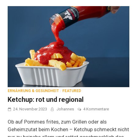
ERNÄHRUNG & GESUNDHEIT
/
FEATURED
Ketchup: rot und regional
zu
24. November 2023
Johannes
4 Kommentare
Ketchup:
rot
Ob auf Pommes frites, zum Grillen oder als
und
Geheimzutat beim Kochen – Ketchup schmeckt nicht
regional
nur zu beinahe allem und rettet geschmacklich das