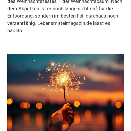
des Weihnachtsfestes – der Weihnachtsbaum. Nach
Abputzen,
dem Abputzen ist er noch lange nicht reif für die
sondern
auch
Entsorgung, sondern im besten Fall durchaus noch
zum
verzehrfähig. Lebensmittelmagazin.de lässt es
Verputzen:
der
nadeln.
Weihnachtsbaum