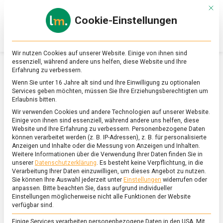
Skip
Mit d
to
Cookie-Einstellungen
content
lebensmittel
Das
Online-
Magazin
Wir nutzen Cookies auf unserer Website. Einige von ihnen sind
zu
essenziell, während andere uns helfen, diese Website und Ihre
Lebensmitteln
Erfahrung zu verbessern.
&
ERNÄHRUNG & GESUNDHEIT
Wenn Sie unter 16 Jahre alt sind und Ihre Einwilligung zu optionalen
Ernährung
Services geben möchten, müssen Sie Ihre Erziehungsberechtigten um
Erlaubnis bitten.
Wir verwenden Cookies und andere Technologien auf unserer Website.
Einige von ihnen sind essenziell, während andere uns helfen, diese
Website und Ihre Erfahrung zu verbessern.
Personenbezogene Daten
können verarbeitet werden (z. B. IP-Adressen), z. B. für personalisierte
Anzeigen und Inhalte oder die Messung von Anzeigen und Inhalten.
Weitere Informationen über die Verwendung Ihrer Daten finden Sie in
unserer
Datenschutzerklärung
.
Es besteht keine Verpflichtung, in die
Verarbeitung Ihrer Daten einzuwilligen, um dieses Angebot zu nutzen.
Sie können Ihre Auswahl jederzeit unter
Einstellungen
widerrufen oder
anpassen.
Bitte beachten Sie, dass aufgrund individueller
Einstellungen möglicherweise nicht alle Funktionen der Website
verfügbar sind.
Einige Services verarbeiten personenbezogene Daten in den USA. Mit