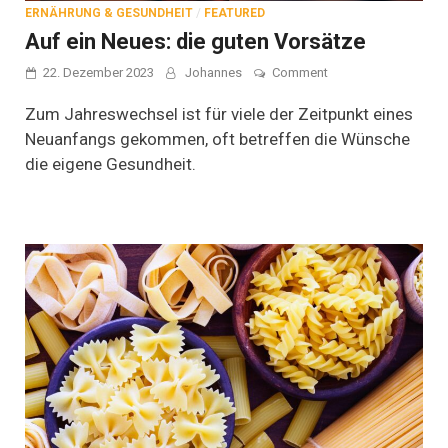
ERNÄHRUNG & GESUNDHEIT
/
FEATURED
Auf ein Neues: die guten Vorsätze
on
22. Dezember 2023
Johannes
Comment
Auf
ein
Zum Jahreswechsel ist für viele der Zeitpunkt eines
Neues:
Neuanfangs gekommen, oft betreffen die Wünsche
die
die eigene Gesundheit.
guten
Vorsätze