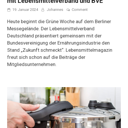
mit Lebensmittelverband und BVE
on
19. Januar 2024
Johannes
Comment
Zukunft
schmeckt:
Heute beginnt die Grüne Woche auf dem Berliner
Die
Messegelände. Der Lebensmittelverband
Grüne
Deutschland präsentiert gemeinsam mit der
Woche
mit
Bundesvereinigung der Ernährungsindustrie den
Lebensmittelverband
Stand „Zukunft schmeckt“. Lebensmittelmagazin
und
BVE
freut sich schon auf die Beiträge der
Mitgliedsunternehmen.