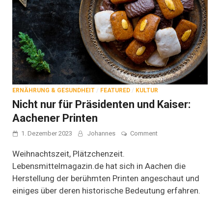
ERNÄHRUNG & GESUNDHEIT
/
FEATURED
/
KULTUR
Nicht nur für Präsidenten und Kaiser:
Aachener Printen
on
1. Dezember 2023
Johannes
Comment
Nicht
nur
Weihnachtszeit, Plätzchenzeit.
für
Lebensmittelmagazin.de hat sich in Aachen die
Präsidenten
Herstellung der berühmten Printen angeschaut und
und
Kaiser:
einiges über deren historische Bedeutung erfahren.
Aachener
Printen