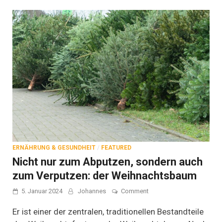
ERNÄHRUNG & GESUNDHEIT
/
FEATURED
Nicht nur zum Abputzen, sondern auch
zum Verputzen: der Weihnachtsbaum
on
5. Januar 2024
Johannes
Comment
Nicht
nur
Er ist einer der zentralen, traditionellen Bestandteile
zum