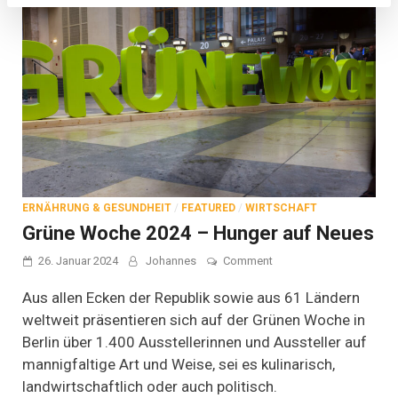
ERNÄHRUNG & GESUNDHEIT
/
FEATURED
/
WIRTSCHAFT
Grüne Woche 2024 – Hunger auf Neues
on
26. Januar 2024
Johannes
Comment
Grüne
Woche
Aus allen Ecken der Republik sowie aus 61 Ländern
2024
weltweit präsentieren sich auf der Grünen Woche in
–
Berlin über 1.400 Ausstellerinnen und Aussteller auf
Hunger
auf
mannigfaltige Art und Weise, sei es kulinarisch,
Neues
landwirtschaftlich oder auch politisch.