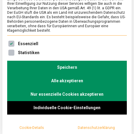
Ihrer Einwilligung zur Nutzung dieser Services willigen Sie auch in die
Verarbeitung Ihrer Daten in den USA gemäß Art. 49 (1) lit. a GDPR ein.
Der EuGH stuft die USA als ein Land mit unzureichendem Datenschutz
ERNÄHRUNG & GESUNDHEIT
/
FEATURED
/
WIRTSCHAFT
nach EU-Standards ein. Es besteht beispielsweise die Gefahr, dass US-
Jahrmarkt der Süßigkeiten: die ISM
Behörden personenbezogene Daten in Überwachungsprogrammen
verarbeiten, ohne dass für Europäerinnen und Europäer eine
2024
Klagemöglichkeit besteht.
on
2. Februar 2024
Johannes
Comment
Es folgt eine Liste der Service-Gruppen, für die eine Ein
Essenziell
Jahrmarkt
der
Bevor in ein paar Tagen in Köln die Kamellen beim
Statistiken
Süßigkeiten:
Straßenkarneval geworfen werden, öffnete die
die
Kölnmesse Türen und Tore für Naschproduzentinnen
ISM
Speichern
2024
und -produzenten aus aller Welt.
Alle akzeptieren
Lebensmittelmagazin.de machte sich auf die Suche
nach süßen Trends auf der Internationalen
Nur essenzielle Cookies akzeptieren
Süßwarenmesse (ISM) 2024.
Individuelle Cookie-Einstellungen
Cookie-Details
Datenschutzerklärung