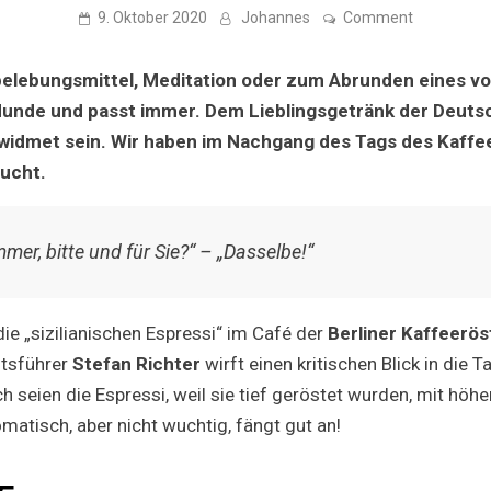
on
9. Oktober 2020
Johannes
Comment
Nachgesch
Ein
informativ
belebungsmittel, Meditation oder zum Abrunden eines vo
Nachtrag
zum
r Munde und passt immer. Dem Lieblingsgetränk der Deuts
Tag
ewidmet sein. Wir haben im Nachgang des Tags des Kaffee
des
Kaffees
sucht.
mer, bitte und für Sie?“ – „Dasselbe!“
 die „sizilianischen Espressi“ im Café der
Berliner Kaffeerös
tsführer
Stefan Richter
wirft einen kritischen Blick in die T
ch seien die Espressi, weil sie tief geröstet wurden, mit höh
omatisch, aber nicht wuchtig, fängt gut an!