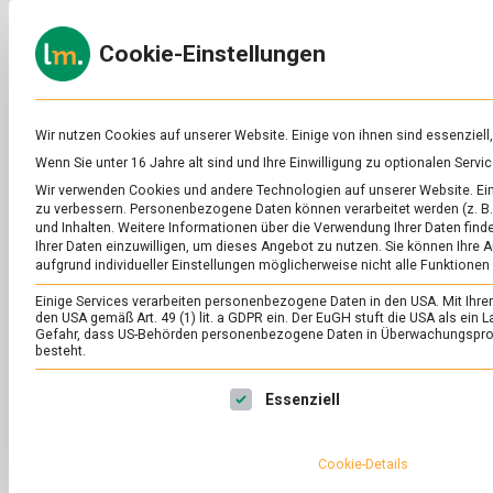
Skip
to
ERNÄH
Cookie-Einstellungen
content
lebens
Das
Online-
Magazin
zu
Wir nutzen Cookies auf unserer Website. Einige von ihnen sind essenziell
Lebensmitteln
Wenn Sie unter 16 Jahre alt sind und Ihre Einwilligung zu optionalen Ser
&
Wir verwenden Cookies und andere Technologien auf unserer Website. Eini
Ernährung
zu verbessern.
Personenbezogene Daten können verarbeitet werden (z. B. 
und Inhalten.
Weitere Informationen über die Verwendung Ihrer Daten finde
Ihrer Daten einzuwilligen, um dieses Angebot zu nutzen.
Sie können Ihre A
aufgrund individueller Einstellungen möglicherweise nicht alle Funktionen
Einige Services verarbeiten personenbezogene Daten in den USA. Mit Ihrer E
den USA gemäß Art. 49 (1) lit. a GDPR ein. Der EuGH stuft die USA als ei
Gefahr, dass US-Behörden personenbezogene Daten in Überwachungsprog
besteht.
Es folgt eine Liste der Service-Gruppen, für die eine Ei
Essenziell
Cookie-Details