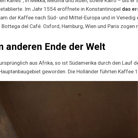
eh Kanes“, in Mekka, Medina und Aden, sowie Kairo – bis er 
tablierte. Im Jahr 1554 eröffnete in Konstantinopel
das er
kam der Kaffee nach Süd- und Mittel-Europa und in Venedig 
 Bottega del Café. Oxford, Hamburg, Wien und Paris zogen 
m anderen Ende der Welt
rsprünglich aus Afrika, so ist Südamerika durch den Lauf d
Hauptanbaugebiet geworden. Die Holländer führten Kaffee 1