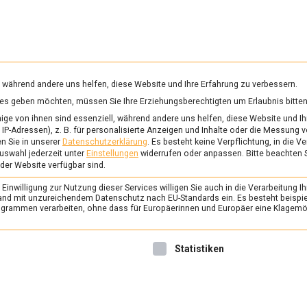
RUNG & GESUNDHEIT
WISSEN
WIRTSCHAFT
KULTU
mittelmagazin
, während andere uns helfen, diese Website und Ihre Erfahrung zu verbessern.
vices geben möchten, müssen Sie Ihre Erziehungsberechtigten um Erlaubnis bitten
ge von ihnen sind essenziell, während andere uns helfen, diese Website und Ih
IP-Adressen), z. B. für personalisierte Anzeigen und Inhalte oder die Messung 
n Sie in unserer
Datenschutzerklärung
.
Es besteht keine Verpflichtung, in die V
uswahl jederzeit unter
Einstellungen
widerrufen oder anpassen.
Bitte beachten 
 der Website verfügbar sind.
inwilligung zur Nutzung dieser Services willigen Sie auch in die Verarbeitung Ih
n Land mit unzureichendem Datenschutz nach EU-Standards ein. Es besteht beispi
rammen verarbeiten, ohne dass für Europäerinnen und Europäer eine Klagemög
nwilligung erteilt werden kann. Die erste Service-Gruppe ist 
Statistiken