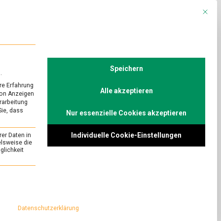
Mit die
R
POLITIK
TV
Speichern
.
re Erfahrung
Alle akzeptieren
von Anzeigen
erarbeitung
Sie, dass
Nur essenzielle Cookies akzeptieren
Individuelle Cookie-Einstellungen
rer Daten in
elsweise die
lichkeit
essenziell und kann nicht abgewählt werden.
Datenschutzerklärung