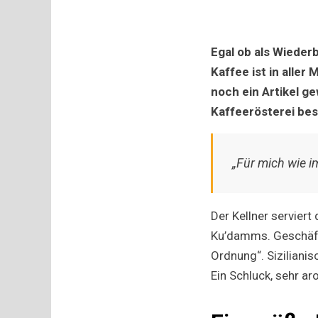
Egal ob als Wieder
Kaffee ist in alle
noch ein Artikel g
Kaffeerösterei be
„Für mich wie im
Der Kellner serviert
Ku’damms. Geschäf
Ordnung“. Sizilianis
Ein Schluck, sehr ar