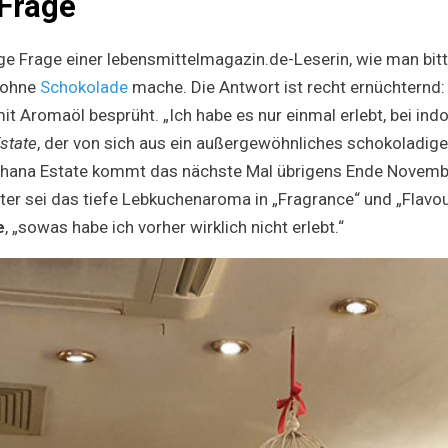
 Frage
ge Frage einer lebensmittelmagazin.de-Leserin, wie man bit
 ohne
Schokolade
mache. Die Antwort ist recht ernüchternd
it Aromaöl besprüht. „Ich habe es nur einmal erlebt, bei in
state
, der von sich aus ein außergewöhnliches schokoladig
hana Estate kommt das nächste Mal übrigens Ende November
er sei das tiefe Lebkuchenaroma in „Fragrance“ und „Flavo
e
, „sowas habe ich vorher wirklich nicht erlebt.“