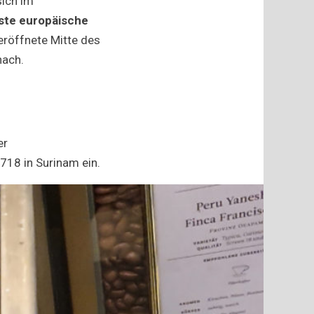
sich im
ste europäische
eröffnete Mitte des
nach.
er
718 in Surinam ein.