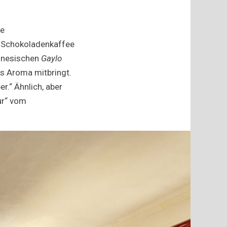
te
: Schokoladenkaffee
donesischen
Gaylo
es Aroma mitbringt.
.“ Ähnlich, aber
ur“ vom