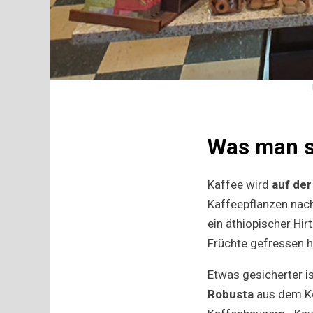
Was man so
Kaffee wird
auf de
Kaffeepflanzen nac
ein äthiopischer Hir
Früchte gefressen h
Etwas gesicherter i
Robusta
aus dem Ko