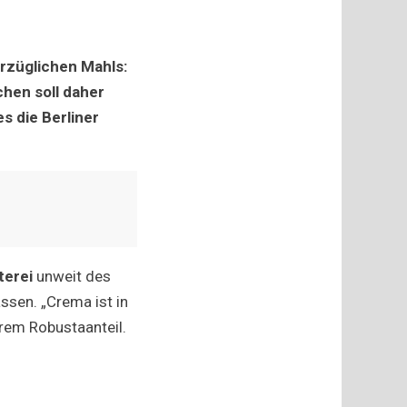
enkt:
er
rzüglichen Mahls:
chen soll daher
s die Berliner
terei
unweit des
assen. „Crema ist in
erem Robustaanteil.