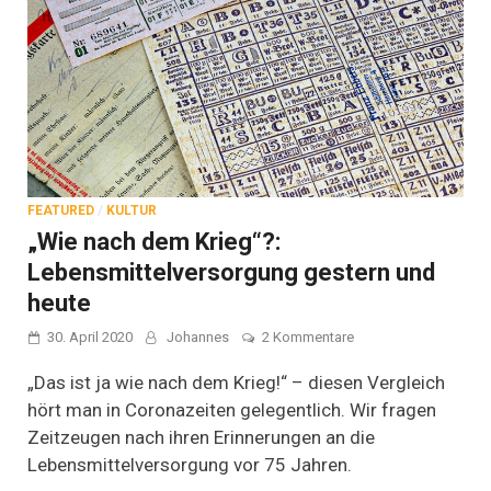
FEATURED
/
KULTUR
„Wie nach dem Krieg“?:
Lebensmittelversorgung gestern und
heute
zu
30. April 2020
Johannes
2 Kommentare
„Wie
nach
„Das ist ja wie nach dem Krieg!“ – diesen Vergleich
dem
hört man in Coronazeiten gelegentlich. Wir fragen
Krieg“?:
Zeitzeugen nach ihren Erinnerungen an die
Lebensmittelversorg
gestern
Lebensmittelversorgung vor 75 Jahren.
und