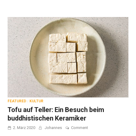
heute
FEATURED
/
KULTUR
Tofu auf Teller: Ein Besuch beim
buddhistischen Keramiker
on
2. März 2020
Johannes
Comment
Tofu