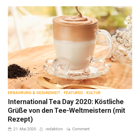
ERNÄHRUNG & GESUNDHEIT
/
FEATURED
/
KULTUR
International Tea Day 2020: Köstliche
Grüße von den Tee-Weltmeistern (mit
Rezept)
on
21. Mai 2020
redaktion
Comment
International
Tea