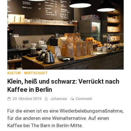
KULTUR
/
WIRTSCHAFT
Klein, heiß und schwarz: Verrückt nach
Kaffee in Berlin
on
29. Oktober 2019
Johannes
Comment
Klein,
heiß
Für die einen ist es eine Wiederbelebungsmaßnahme,
und
für die anderen eine Weinalternative. Auf einen
schwarz:
Kaffee bei The Barn in Berlin-Mitte.
Verrückt
nach