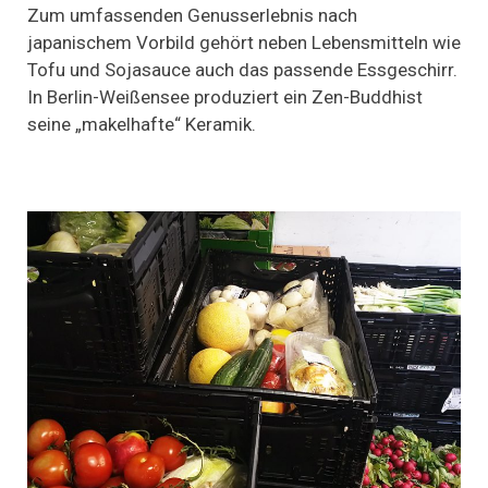
auf
Zum umfassenden Genusserlebnis nach
Teller:
japanischem Vorbild gehört neben Lebensmitteln wie
Ein
Tofu und Sojasauce auch das passende Essgeschirr.
Besuch
beim
In Berlin-Weißensee produziert ein Zen-Buddhist
buddhistischen
seine „makelhafte“ Keramik.
Keramiker