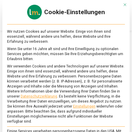
Skip
Mit d
to
Cookie-Einstellungen
content
lebensmittel
Das
Online-
Magazin
Wir nutzen Cookies auf unserer Website. Einige von ihnen sind
zu
essenziell, während andere uns helfen, diese Website und Ihre
Lebensmitteln
Erfahrung zu verbessern.
&
KULTUR
Wenn Sie unter 16 Jahre alt sind und Ihre Einwilligung zu optionalen
Ernährung
Services geben möchten, müssen Sie Ihre Erziehungsberechtigten um
Erlaubnis bitten.
Wir verwenden Cookies und andere Technologien auf unserer Website.
Einige von ihnen sind essenziell, während andere uns helfen, diese
Website und Ihre Erfahrung zu verbessern.
Personenbezogene Daten
können verarbeitet werden (z. B. IP-Adressen), z. B. für personalisierte
Anzeigen und Inhalte oder die Messung von Anzeigen und Inhalten.
Weitere Informationen über die Verwendung Ihrer Daten finden Sie in
unserer
Datenschutzerklärung
.
Es besteht keine Verpflichtung, in die
Verarbeitung Ihrer Daten einzuwilligen, um dieses Angebot zu nutzen.
Sie können Ihre Auswahl jederzeit unter
Einstellungen
widerrufen oder
anpassen.
Bitte beachten Sie, dass aufgrund individueller
Einstellungen möglicherweise nicht alle Funktionen der Website
verfügbar sind.
Einige Services verarbeiten personenbezogene Daten in den USA. Mit