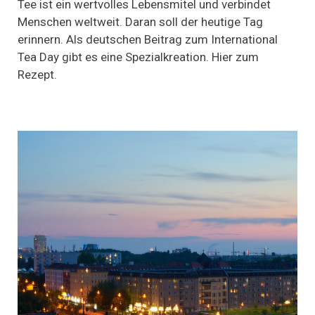
Tee ist ein wertvolles Lebensmitel und verbindet
Day
Menschen weltweit. Daran soll der heutige Tag
2020:
erinnern. Als deutschen Beitrag zum International
Köstliche
Grüße
Tea Day gibt es eine Spezialkreation. Hier zum
von
Rezept.
den
Tee-
Weltmeistern
(mit
Rezept)