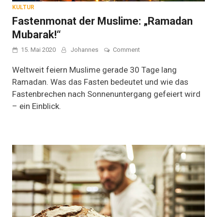
KULTUR
Fastenmonat der Muslime: „Ramadan
Mubarak!“
on
15. Mai 2020
Johannes
Comment
Fastenmonat
der
Weltweit feiern Muslime gerade 30 Tage lang
Muslime:
Ramadan. Was das Fasten bedeutet und wie das
„Ramadan
Fastenbrechen nach Sonnenuntergang gefeiert wird
Mubarak!“
– ein Einblick.