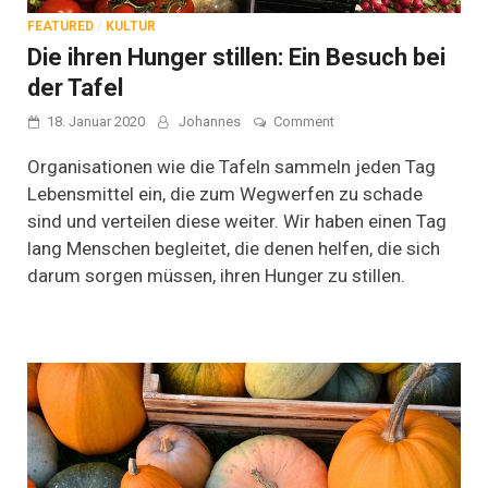
FEATURED
/
KULTUR
Die ihren Hunger stillen: Ein Besuch bei
der Tafel
on
18. Januar 2020
Johannes
Comment
Die
ihren
Organisationen wie die Tafeln sammeln jeden Tag
Hunger
Lebensmittel ein, die zum Wegwerfen zu schade
stillen:
sind und verteilen diese weiter. Wir haben einen Tag
Ein
Besuch
lang Menschen begleitet, die denen helfen, die sich
bei
darum sorgen müssen, ihren Hunger zu stillen.
der
Tafel