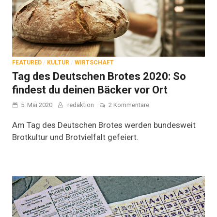
FEATURED
/
KULTUR
/
WIRTSCHAFT
Tag des Deutschen Brotes 2020: So
findest du deinen Bäcker vor Ort
zu
5. Mai 2020
redaktion
2 Kommentare
Tag
des
Am Tag des Deutschen Brotes werden bundesweit
Deutschen
Brotkultur und Brotvielfalt gefeiert.
Brotes
2020:
So
findest
du
deinen
Bäcker
vor
Ort