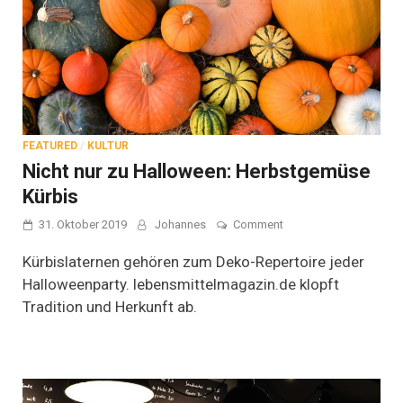
FEATURED
/
KULTUR
Nicht nur zu Halloween: Herbstgemüse
Kürbis
on
31. Oktober 2019
Johannes
Comment
Nicht
nur
Kürbislaternen gehören zum Deko-Repertoire jeder
zu
Halloweenparty. lebensmittelmagazin.de klopft
Halloween:
Tradition und Herkunft ab.
Herbstgemüse
Kürbis