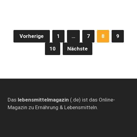
Kaffee
in
Berlin
Seitennummerierung
Vorherige
1
…
7
8
9
der
10
Nächste
Beiträge
Das
lebensmittelmagazin
(.de) ist das Online-
Magazin zu Ernährung & Lebensmitteln.