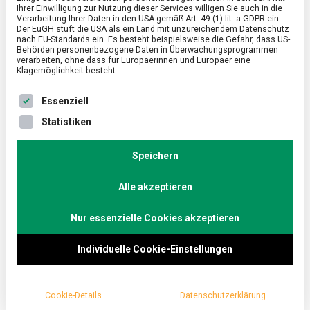
Ihrer Einwilligung zur Nutzung dieser Services willigen Sie auch in die
Verarbeitung Ihrer Daten in den USA gemäß Art. 49 (1) lit. a GDPR ein.
Der EuGH stuft die USA als ein Land mit unzureichendem Datenschutz
FEATURED
/
KULTUR
/
WIRTSCHAFT
nach EU-Standards ein. Es besteht beispielsweise die Gefahr, dass US-
Sauregurkenzeit: Hierher kommt sie,
Behörden personenbezogene Daten in Überwachungsprogrammen
verarbeiten, ohne dass für Europäerinnen und Europäer eine
die Spreewaldgurke
Klagemöglichkeit besteht.
on
17. Juli 2020
Johannes
Comment
Es folgt eine Liste der Service-Gruppen, für die eine Ein
Essenziell
Sauregurkenzeit:
Hierher
Aktuell klafft das Sommerloch, auch Sauregurkenzeit
Statistiken
kommt
genannt. Der perfekte Zeitpunkt, sich diese genauer
sie,
anzuschauen. Ein Besuch im Spreewald.
die
Speichern
Spreewaldgurke
Alle akzeptieren
Nur essenzielle Cookies akzeptieren
Individuelle Cookie-Einstellungen
Cookie-Details
Datenschutzerklärung