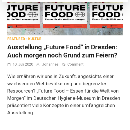
FEATURED
/
KULTUR
Ausstellung „Future Food“ in Dresden:
Auch morgen noch Grund zum Feiern?
on
10. Juli 2020
Johannes
Comment
Ausstellung
„Future
Wie ernähren wir uns in Zukunft, angesichts einer
Food“
wachsenden Weltbevölkerung und begrenzter
in
Ressourcen? „Future Food – Essen für die Welt von
Dresden:
Auch
Morgen“ im Deutschen Hygiene-Museum in Dresden
morgen
präsentiert viele Konzepte in einer umfangreichen
noch
Grund
Ausstellung.
zum
Feiern?