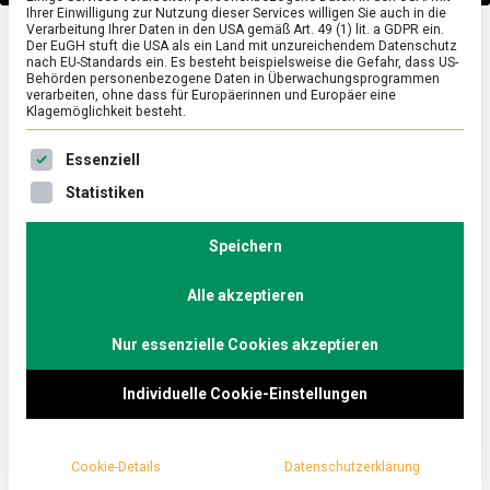
Ihrer Einwilligung zur Nutzung dieser Services willigen Sie auch in die
Verarbeitung Ihrer Daten in den USA gemäß Art. 49 (1) lit. a GDPR ein.
Der EuGH stuft die USA als ein Land mit unzureichendem Datenschutz
POLITIK
/
TV
nach EU-Standards ein. Es besteht beispielsweise die Gefahr, dass US-
Behörden personenbezogene Daten in Überwachungsprogrammen
Warum ist die EU für die
verarbeiten, ohne dass für Europäerinnen und Europäer eine
Klagemöglichkeit besteht.
Wirtschaft wichtig?
Es folgt eine Liste der Service-Gruppen, für die eine Ein
Essenziell
Prof. Dr. Michael Hüther
Statistiken
Speichern
im Küchenkabinett on
Alle akzeptieren
Tour
Nur essenzielle Cookies akzeptieren
on
29. April 2024
redaktion
Comment
Warum
Individuelle Cookie-Einstellungen
ist
die
In einer neuen Folge von „Küchenkabinett on Tour“
EU
für
erörterten Christoph Minhoff und Prof. Dr. Michael
die
Cookie-Details
Datenschutzerklärung
Hüther, Direktor des Instituts der deutschen
Wirtschaft