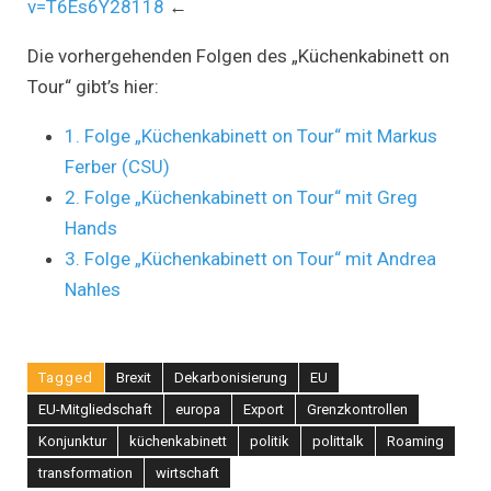
v=T6Es6Y28118
←
Die vorhergehenden Folgen des „Küchenkabinett on
Tour“ gibt’s hier:
1. Folge „Küchenkabinett on Tour“ mit Markus
Ferber (CSU)
2. Folge „Küchenkabinett on Tour“ mit Greg
Hands
3. Folge „Küchenkabinett on Tour“ mit Andrea
Nahles
Tagged
Brexit
Dekarbonisierung
EU
EU-Mitgliedschaft
europa
Export
Grenzkontrollen
Konjunktur
küchenkabinett
politik
polittalk
Roaming
transformation
wirtschaft