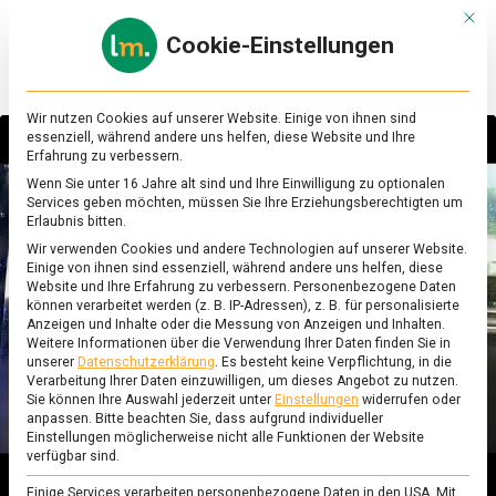
Skip
Mit d
to
Cookie-Einstellungen
content
lebensmittel
Das
Online-
Magazin
Wir nutzen Cookies auf unserer Website. Einige von ihnen sind
zu
essenziell, während andere uns helfen, diese Website und Ihre
Lebensmitteln
Erfahrung zu verbessern.
&
Wenn Sie unter 16 Jahre alt sind und Ihre Einwilligung zu optionalen
Sie sehen gerade einen Platzhalterinhalt von
Ernährung
Services geben möchten, müssen Sie Ihre Erziehungsberechtigten um
YouTube
. Um auf den eigentlichen Inhalt
Erlaubnis bitten.
zuzugreifen, klicken Sie auf die Schaltfläche
Wir verwenden Cookies und andere Technologien auf unserer Website.
unten. Bitte beachten Sie, dass dabei Daten an
Einige von ihnen sind essenziell, während andere uns helfen, diese
Drittanbieter weitergegeben werden.
Website und Ihre Erfahrung zu verbessern.
Personenbezogene Daten
Mehr Informationen
können verarbeitet werden (z. B. IP-Adressen), z. B. für personalisierte
Anzeigen und Inhalte oder die Messung von Anzeigen und Inhalten.
Inhalt entsperren
Weitere Informationen über die Verwendung Ihrer Daten finden Sie in
unserer
Datenschutzerklärung
.
Es besteht keine Verpflichtung, in die
Verarbeitung Ihrer Daten einzuwilligen, um dieses Angebot zu nutzen.
Erforderlichen Service akzeptieren und
Sie können Ihre Auswahl jederzeit unter
Einstellungen
widerrufen oder
Inhalte entsperren
anpassen.
Bitte beachten Sie, dass aufgrund individueller
Einstellungen möglicherweise nicht alle Funktionen der Website
verfügbar sind.
Einige Services verarbeiten personenbezogene Daten in den USA. Mit