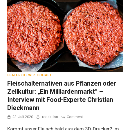
FEATURED
/
WIRTSCHAFT
Fleischalternativen aus Pflanzen oder
Zellkultur: „Ein Milliardenmarkt“ –
Interview mit Food-Experte Christian
Dieckmann
on
23. Juli 2020
redaktion
Comment
Fleischalternativen
aus
Kommt unser Fleisch bald aus dem 3D-Drucker? Im