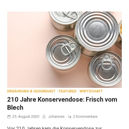
ERNÄHRUNG & GESUNDHEIT
/
FEATURED
/
WIRTSCHAFT
210 Jahre Konservendose: Frisch vom
Blech
zu
25. August 2020
Johannes
2 Kommentare
210
Jahre
Vor 210 Jahren kam die Konservendose zur