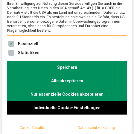
Ihrer Einwilligung zur Nutzung dieser Services willigen Sie auch in die
Verarbeitung Ihrer Daten in den USA gemäß Art. 49 (1) lit. a GDPR ein.
Der EuGH stuft die USA als ein Land mit unzureichendem Datenschutz
ERNÄHRUNG & GESUNDHEIT
/
WIRTSCHAFT
nach EU-Standards ein. Es besteht beispielsweise die Gefahr, dass US-
Koellnflocken: Blütenzart mit 200
Behörden personenbezogene Daten in Überwachungsprogrammen
verarbeiten, ohne dass für Europäerinnen und Europäer eine
Jahren
Klagemöglichkeit besteht.
on
30. Oktober 2020
redaktion
Comment
Es folgt eine Liste der Service-Gruppen, für die eine Ein
Essenziell
Koellnflocken:
Blütenzart
Haferfabrikant Peter Kölln feiert in diesem Jahr 200.
Statistiken
mit
Geburtstag. Wir haben mit Unternehmenssprecherin
200
Birgit Zonnev auf die Geschichte und in die Zukunft
Jahren
Speichern
geblickt.
Alle akzeptieren
Nur essenzielle Cookies akzeptieren
Individuelle Cookie-Einstellungen
Cookie-Details
Datenschutzerklärung