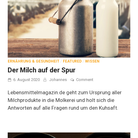
ERNÄHRUNG & GESUNDHEIT
/
FEATURED
/
WISSEN
Der Milch auf der Spur
on
6. August 2020
Johannes
Comment
Der
Milch
Lebensmittelmagazin.de geht zum Ursprung aller
auf
Milchprodukte in die Molkerei und holt sich die
der
Antworten auf alle Fragen rund um den Kuhsaft.
Spur