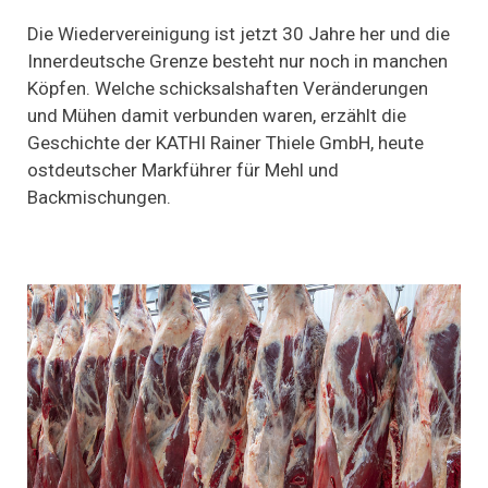
30
Jahre
Die Wiedervereinigung ist jetzt 30 Jahre her und die
Deutsche
Innerdeutsche Grenze besteht nur noch in manchen
Einheit:
Köpfen. Welche schicksalshaften Veränderungen
Der
Geschmack
und Mühen damit verbunden waren, erzählt die
der
Geschichte der KATHI Rainer Thiele GmbH, heute
Wiedervereinigung
ostdeutscher Markführer für Mehl und
Backmischungen.