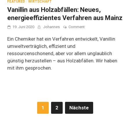
FEATURED
/
WIRTSCHAFT
Vanillin aus Holzabfällen: Neues,
energieeffizientes Verfahren aus Mainz
on
19. Juni 2020
Johannes
Comment
Vanillin
aus
Ein Chemiker hat ein Verfahren entwickelt, Vanillin
Holzabfällen:
umweltverträglich, effizient und
Neues,
ressourcenschonend, aber vor allem unglaublich
energieeffizientes
Verfahren
günstig herzustellen – aus Holzabfällen. Wir haben
aus
mit ihm gesprochen.
Mainz
Seitennummerierung
1
2
Nächste
der