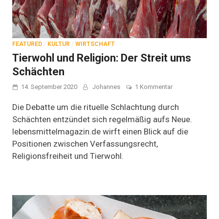
FEATURED
/
KULTUR
/
WIRTSCHAFT
Tierwohl und Religion: Der Streit ums
Schächten
zu
14. September 2020
Johannes
1 Kommentar
Tierwohl
und
Die Debatte um die rituelle Schlachtung durch
Religion:
Schächten entzündet sich regelmäßig aufs Neue.
Der
lebensmittelmagazin.de wirft einen Blick auf die
Streit
ums
Positionen zwischen Verfassungsrecht,
Schächten
Religionsfreiheit und Tierwohl.