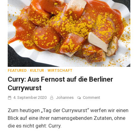
FEATURED
/
KULTUR
/
WIRTSCHAFT
Curry: Aus Fernost auf die Berliner
Currywurst
on
4. September 2020
Johannes
Comment
Curry:
Aus
Zum heutigen „Tag der Currywurst“ werfen wir einen
Fernost
Blick auf eine ihrer namensgebenden Zutaten, ohne
auf
die es nicht geht: Curry.
die
Berliner
Currywurst