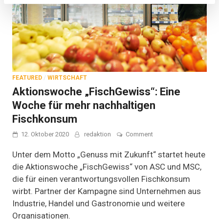
FEATURED
/
WIRTSCHAFT
Aktionswoche „FischGewiss“: Eine
Woche für mehr nachhaltigen
Fischkonsum
on
12. Oktober 2020
redaktion
Comment
Aktionswoche
„FischGewiss“:
Unter dem Motto „Genuss mit Zukunft“ startet heute
Eine
die Aktionswoche „FischGewiss“ von ASC und MSC,
Woche
die für einen verantwortungsvollen Fischkonsum
für
mehr
wirbt. Partner der Kampagne sind Unternehmen aus
nachhaltigen
Industrie, Handel und Gastronomie und weitere
Fischkonsum
Organisationen.