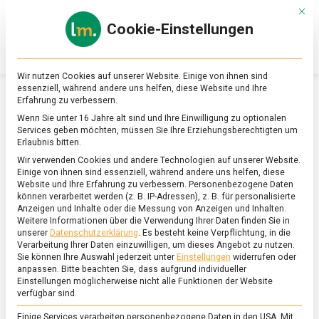
Skip
Mit d
to
Cookie-Einstellungen
content
lebensmittel
Das
Online-
Magazin
Wir nutzen Cookies auf unserer Website. Einige von ihnen sind
zu
essenziell, während andere uns helfen, diese Website und Ihre
Lebensmitteln
Erfahrung zu verbessern.
&
SCHLAGWORT:
INDUSTRIE
Wenn Sie unter 16 Jahre alt sind und Ihre Einwilligung zu optionalen
Ernährung
Services geben möchten, müssen Sie Ihre Erziehungsberechtigten um
Erlaubnis bitten.
Wir verwenden Cookies und andere Technologien auf unserer Website.
Einige von ihnen sind essenziell, während andere uns helfen, diese
Website und Ihre Erfahrung zu verbessern.
Personenbezogene Daten
können verarbeitet werden (z. B. IP-Adressen), z. B. für personalisierte
Anzeigen und Inhalte oder die Messung von Anzeigen und Inhalten.
Weitere Informationen über die Verwendung Ihrer Daten finden Sie in
unserer
Datenschutzerklärung
.
Es besteht keine Verpflichtung, in die
Verarbeitung Ihrer Daten einzuwilligen, um dieses Angebot zu nutzen.
Sie können Ihre Auswahl jederzeit unter
Einstellungen
widerrufen oder
anpassen.
Bitte beachten Sie, dass aufgrund individueller
Einstellungen möglicherweise nicht alle Funktionen der Website
verfügbar sind.
Einige Services verarbeiten personenbezogene Daten in den USA. Mit