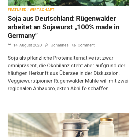
FEATURED
/
WIRTSCHAFT
Soja aus Deutschland: Rügenwalder
arbeitet an Sojawurst „100% made in
Germany“
on
14. August 2020
Johannes
Comment
Soja
aus
Soja als pflanzliche Proteinalternative ist zwar
Deutschland:
omnipräsent, die Ökobilanz steht aber aufgrund der
Rügenwalder
häufigen Herkunft aus Übersee in der Diskussion.
arbeitet
an
Veggiewurstpionier Rügenwalder Mühle will mit zwei
Sojawurst
regionalen Anbauprojekten Abhilfe schaffen.
„100%
made
in
Germany“