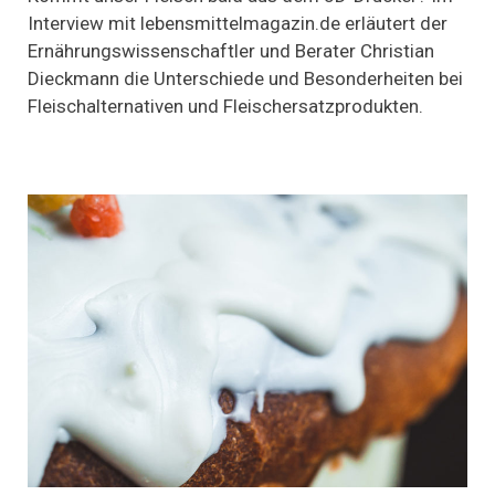
Pflanzen
Interview mit lebensmittelmagazin.de erläutert der
oder
Ernährungswissenschaftler und Berater Christian
Zellkultur:
„Ein
Dieckmann die Unterschiede und Besonderheiten bei
Milliardenmarkt“
Fleischalternativen und Fleischersatzprodukten.
–
Interview
mit
Food-
Experte
Christian
Dieckmann