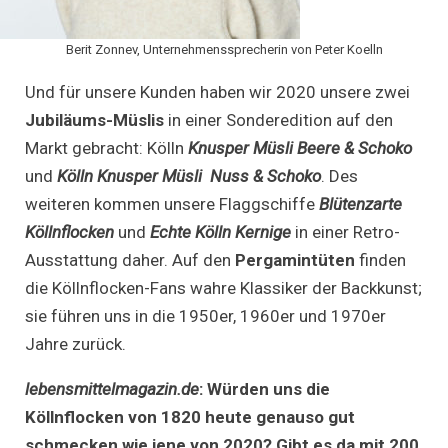
Berit Zonnev, Unternehmenssprecherin von Peter Koelln
Und für unsere Kunden haben wir 2020 unsere zwei
Jubiläums-Müslis
in einer Sonderedition auf den
Markt gebracht: Kölln
Knusper Müsli Beere & Schoko
und
Kölln Knusper Müsli Nuss & Schoko
. Des
weiteren kommen unsere Flaggschiffe
Blütenzarte
Köllnflocken
und
Echte Kölln Kernige
in einer Retro-
Ausstattung daher. Auf den
Pergamintüten
finden
die Köllnflocken-Fans wahre Klassiker der Backkunst;
sie führen uns in die 1950er, 1960er und 1970er
Jahre zurück.
lebensmittelmagazin.de
:
Würden uns die
Köllnflocken von 1820 heute genauso gut
schmecken wie jene von 2020? Gibt es da mit 200