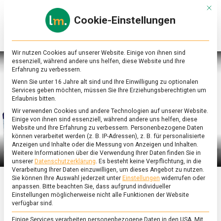
Skip
Mit d
to
Cookie-Einstellungen
content
lebensmittel
Das
Online-
Magazin
Wir nutzen Cookies auf unserer Website. Einige von ihnen sind
zu
essenziell, während andere uns helfen, diese Website und Ihre
Lebensmitteln
Erfahrung zu verbessern.
&
Wenn Sie unter 16 Jahre alt sind und Ihre Einwilligung zu optionalen
Ernährung
Services geben möchten, müssen Sie Ihre Erziehungsberechtigten um
Erlaubnis bitten.
Wir verwenden Cookies und andere Technologien auf unserer Website.
Einige von ihnen sind essenziell, während andere uns helfen, diese
Website und Ihre Erfahrung zu verbessern.
Personenbezogene Daten
können verarbeitet werden (z. B. IP-Adressen), z. B. für personalisierte
Anzeigen und Inhalte oder die Messung von Anzeigen und Inhalten.
Weitere Informationen über die Verwendung Ihrer Daten finden Sie in
unserer
Datenschutzerklärung
.
Es besteht keine Verpflichtung, in die
Verarbeitung Ihrer Daten einzuwilligen, um dieses Angebot zu nutzen.
Sie können Ihre Auswahl jederzeit unter
Einstellungen
widerrufen oder
anpassen.
Bitte beachten Sie, dass aufgrund individueller
ERNÄHRUNG & GESUNDHEIT
/
WIRTSCHAFT
Einstellungen möglicherweise nicht alle Funktionen der Website
verfügbar sind.
Koellnflocken:
Einige Services verarbeiten personenbezogene Daten in den USA. Mit