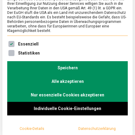
Ihrer Einwilligung zur Nutzung dieser Services willigen Sie auch in die
Blütenzart mit 200
Verarbeitung Ihrer Daten in den USA gemäß Art. 49 (1) lit. a GDPR ein.
Der EuGH stuft die USA als ein Land mit unzureichendem Datenschutz
nach EU-Standards ein. Es besteht beispielsweise die Gefahr, dass US-
Jahren
Behörden personenbezogene Daten in Überwachungsprogrammen
verarbeiten, ohne dass für Europäerinnen und Europäer eine
Klagemöglichkeit besteht.
on
30. Oktober 2020
redaktion
Comment
Koellnflock
Es folgt eine Liste der Service-Gruppen, für die eine Ein
Essenziell
Blütenzart
mit
Haferfabrikant Peter Kölln feiert in diesem Jahr
Statistiken
200
Jahren
200. Geburtstag. Wir haben mit
Speichern
Unternehmenssprecherin Birgit Zonnev auf die
Geschichte und in die Zukunft geblickt.
Alle akzeptieren
1820 übernahm
Peter Koelln
die pferdbetriebe
Nur essenzielle Cookies akzeptieren
Grützmühle seiner Eltern. Die Umstellung auf
Individuelle Cookie-Einstellungen
Dampfbetrieb und der Einstieg in den
Getreidegroßhandel machten das Unternehmen in
den folgenden Jahren zu einem der größten
Cookie-Details
Datenschutzerklärung
Haferverarbeiter Europas.