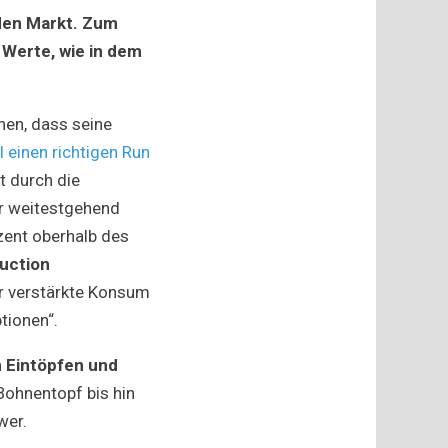
endose:
den Markt. Zum
 Werte, wie in dem
nnen, dass seine
 einen richtigen Run
t durch die
er weitestgehend
zent oberhalb des
uction
er verstärkte Konsum
tionen“.
n Eintöpfen und
Bohnentopf bis hin
wer.