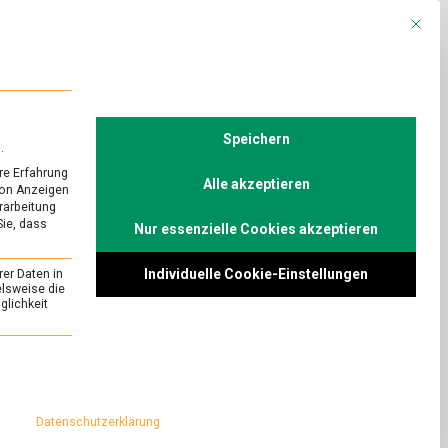
Mit die
R
POLITIK
TV
Speichern
.
re Erfahrung
Alle akzeptieren
von Anzeigen
erarbeitung
Sie, dass
Nur essenzielle Cookies akzeptieren
Individuelle Cookie-Einstellungen
rer Daten in
elsweise die
lichkeit
essenziell und kann nicht abgewählt werden.
Datenschutzerklärung