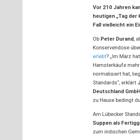
Vor 210 Jahren ka
heutigen „Tag der 
Fall vielleicht ein 
Ob
Peter Durand
, 
Konservendose über
erlebt
? „Im März hat
Hamsterkäufe mehr a
normalisiert hat, l
Standards“, erklärt
Deutschland Gmb
zu Hause bedingt d
Am Lübecker Standor
Suppen als Fertig
zum indischen Gemü