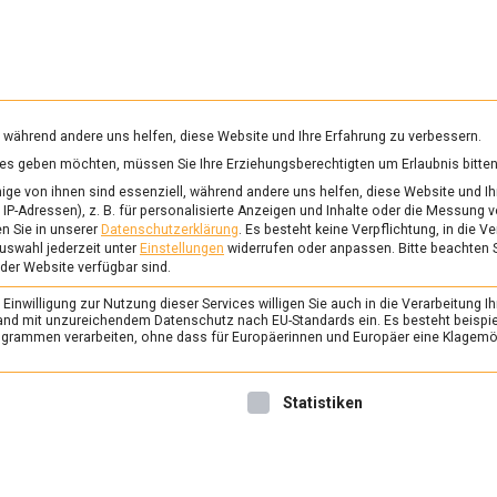
RUNG & GESUNDHEIT
WISSEN
WIRTSCHAFT
KULTU
mittelmagazin
, während andere uns helfen, diese Website und Ihre Erfahrung zu verbessern.
vices geben möchten, müssen Sie Ihre Erziehungsberechtigten um Erlaubnis bitten
ge von ihnen sind essenziell, während andere uns helfen, diese Website und Ih
IP-Adressen), z. B. für personalisierte Anzeigen und Inhalte oder die Messung 
n Sie in unserer
Datenschutzerklärung
.
Es besteht keine Verpflichtung, in die V
uswahl jederzeit unter
Einstellungen
widerrufen oder anpassen.
Bitte beachten 
 der Website verfügbar sind.
inwilligung zur Nutzung dieser Services willigen Sie auch in die Verarbeitung Ih
n Land mit unzureichendem Datenschutz nach EU-Standards ein. Es besteht beispi
rammen verarbeiten, ohne dass für Europäerinnen und Europäer eine Klagemög
nwilligung erteilt werden kann. Die erste Service-Gruppe ist 
Statistiken