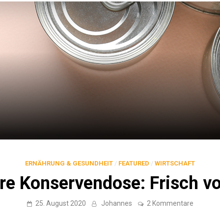
ERNÄHRUNG & GESUNDHEIT
/
FEATURED
/
WIRTSCHAFT
re Konservendose: Frisch v
zu
25. August 2020
Johannes
2 Kommentare
210
Jahre