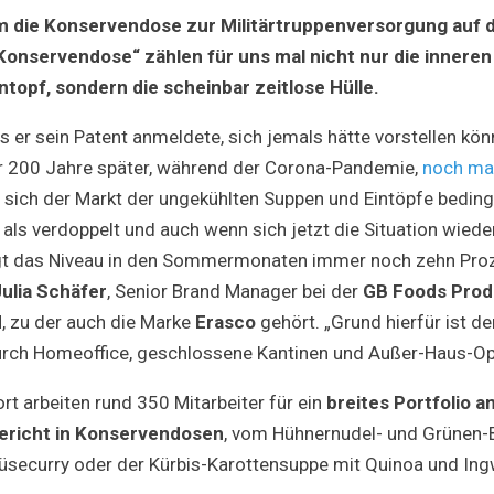
Konserv
m die Konservendose zur Militärtruppenversorgung auf 
Frisch
vom
Konservendose“ zählen für uns mal nicht nur die inneren
Blech
Eintopf, sondern die scheinbar zeitlose Hülle.
als er sein Patent anmeldete, sich jemals hätte vorstellen kö
 200 Jahre später, während der Corona-Pandemie,
noch mal
 sich der Markt der ungekühlten Suppen und Eintöpfe beding
ls verdoppelt und auch wenn sich jetzt die Situation wied
iegt das Niveau in den Sommermonaten immer noch zehn Pro
Julia Schäfer
, Senior Brand Manager bei der
GB Foods Prod
H
, zu der auch die Marke
Erasco
gehört. „Grund hierfür ist d
urch Homeoffice, geschlossene Kantinen und Außer-Haus-Op
t arbeiten rund 350 Mitarbeiter für ein
breites Portfolio a
gericht in Konservendosen
, vom Hühnernudel- und Grünen-
securry oder der Kürbis-Karottensuppe mit Quinoa und Ing