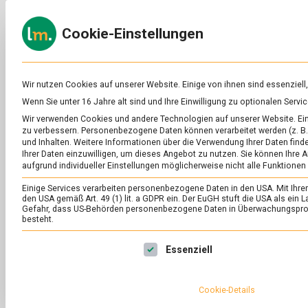
Skip
to
ERNÄH
Cookie-Einstellungen
content
lebens
Das
Online-
Magazin
zu
Wir nutzen Cookies auf unserer Website. Einige von ihnen sind essenziell
Lebensmitteln
Wenn Sie unter 16 Jahre alt sind und Ihre Einwilligung zu optionalen Ser
&
Wir verwenden Cookies und andere Technologien auf unserer Website. Eini
Ernährung
zu verbessern.
Personenbezogene Daten können verarbeitet werden (z. B. 
und Inhalten.
Weitere Informationen über die Verwendung Ihrer Daten finde
Ihrer Daten einzuwilligen, um dieses Angebot zu nutzen.
Sie können Ihre A
aufgrund individueller Einstellungen möglicherweise nicht alle Funktionen
Einige Services verarbeiten personenbezogene Daten in den USA. Mit Ihrer E
den USA gemäß Art. 49 (1) lit. a GDPR ein. Der EuGH stuft die USA als ei
Gefahr, dass US-Behörden personenbezogene Daten in Überwachungsprog
besteht.
Es folgt eine Liste der Service-Gruppen, für die eine Ei
Essenziell
Cookie-Details