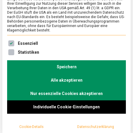
Ihrer Einwilligung zur Nutzung dieser Services willigen Sie auch in die
Verarbeitung Ihrer Daten in den USA gemäß Art. 49 (1) lit. a GDPR ein.
Der EuGH stuft die USA als ein Land mit unzureichendem Datenschutz
FEATURED
/
WISSEN
nach EU-Standards ein. Es besteht beispielsweise die Gefahr, dass US-
Die Quadratur des Eis
Behörden personenbezogene Daten in Überwachungsprogrammen
verarbeiten, ohne dass für Europäerinnen und Europäer eine
Klagemöglichkeit besteht.
on
14. April 2022
Johannes
Comment
Die
Es folgt eine Liste der Service-Gruppen, für die eine Ein
Quadratur
Ob hart, wachsweich, gerührt, gespiegelt, verbacken
Essenziell
des
– Eier gehören zu den variantenreichsten
Statistiken
Eis
Lebensmitteln überhaupt. Jede:r Bundesdeutsche
verzehrt durchschnittlich 238 Eier pro Jahr. Zum
Speichern
Osterfest ein paar hartgekochte Fakten.
Alle akzeptieren
Nur essenzielle Cookies akzeptieren
Individuelle Cookie-Einstellungen
Cookie-Details
Datenschutzerklärung