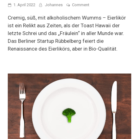
on
1. April 2022
Johannes
Comment
Eierlikör
2.0
Cremig, süß, mit alkoholischem Wumms – Eierlikör
–
ist ein Relikt aus Zeiten, als der Toast Hawaii der
dasselbe
letzte Schrei und das „Fräulein“ in aller Munde war.
in
„grün”
Das Berliner Startup Rübbelberg feiert die
Renaissance des Eierlikörs, aber in Bio-Qualität.