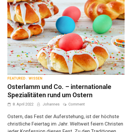
FEATURED
/
WISSEN
Osterlamm und Co. – internationale
Spezialitäten rund um Ostern
on
8. April 2022
Johannes
Comment
Osterlamm
und
Ostern, das Fest der Auferstehung, ist der höchste
Co.
christliche Feiertag im Jahr. Weltweit feiern Christen
–
jeder Konfession dieses Fest. Zu den Traditionen
internationale