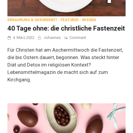
ERNÄHRUNG & GESUNDHEIT
/
FEATURED
/
WISSEN
40 Tage ohne: die christliche Fastenzeit
on
4. März 2022
Johannes
Comment
40
Tage
Für Christen hat am Aschermittwoch die Fastenzeit,
ohne:
die bis Ostern dauert, begonnen. Was steckt hinter
die
Diät und Detox im religiösen Kontext?
christliche
Fastenzeit
Lebensmittelmagazin.de macht sich auf zum
Kirchgang.