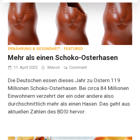
ERNÄHRUNG & GESUNDHEIT
/
FEATURED
Mehr als einen Schoko-Osterhasen
on
11. April 2022
Manon
Comment
Mehr
als
Die Deutschen essen dieses Jahr zu Ostern 119
einen
Millionen Schoko-Osterhasen. Bei circa 84 Millionen
Schoko-
Einwohnern verzehrt der ein oder andere also
Osterhasen
durchschnittlich mehr als einen Hasen. Das geht aus
aktuellen Zahlen des BDSI hervor.