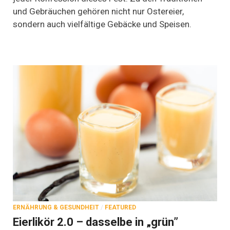
Spezialitäten
und Gebräuchen gehören nicht nur Ostereier,
rund
sondern auch vielfältige Gebäcke und Speisen.
um
Ostern
ERNÄHRUNG & GESUNDHEIT
/
FEATURED
Eierlikör 2.0 – dasselbe in „grün”