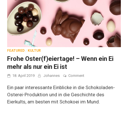
FEATURED
/
KULTUR
Frohe Oster(f)eiertage! – Wenn ein Ei
mehr als nur ein Ei ist
on
18. April 2019
Johannes
Comment
Frohe
Oster(f)eiertage!
Ein paar interessante Einblicke in die Schokoladen-
–
Osterei-Produktion und in die Geschichte des
Wenn
Eierkults, am besten mit Schokoei im Mund.
ein
Ei
mehr
als
nur
ein