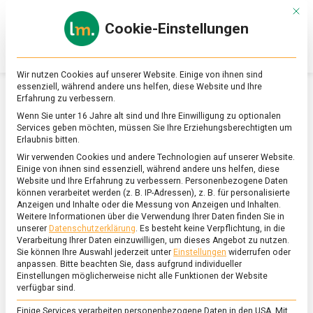
Skip
Mit d
to
Cookie-Einstellungen
content
lebensmittel
Das
Online-
Magazin
Wir nutzen Cookies auf unserer Website. Einige von ihnen sind
zu
essenziell, während andere uns helfen, diese Website und Ihre
Lebensmitteln
Erfahrung zu verbessern.
&
SCHLAGWORT:
OSTERN
Wenn Sie unter 16 Jahre alt sind und Ihre Einwilligung zu optionalen
Ernährung
Services geben möchten, müssen Sie Ihre Erziehungsberechtigten um
Erlaubnis bitten.
Wir verwenden Cookies und andere Technologien auf unserer Website.
Einige von ihnen sind essenziell, während andere uns helfen, diese
Website und Ihre Erfahrung zu verbessern.
Personenbezogene Daten
können verarbeitet werden (z. B. IP-Adressen), z. B. für personalisierte
Anzeigen und Inhalte oder die Messung von Anzeigen und Inhalten.
Weitere Informationen über die Verwendung Ihrer Daten finden Sie in
unserer
Datenschutzerklärung
.
Es besteht keine Verpflichtung, in die
Verarbeitung Ihrer Daten einzuwilligen, um dieses Angebot zu nutzen.
Sie können Ihre Auswahl jederzeit unter
Einstellungen
widerrufen oder
anpassen.
Bitte beachten Sie, dass aufgrund individueller
Einstellungen möglicherweise nicht alle Funktionen der Website
verfügbar sind.
Einige Services verarbeiten personenbezogene Daten in den USA. Mit