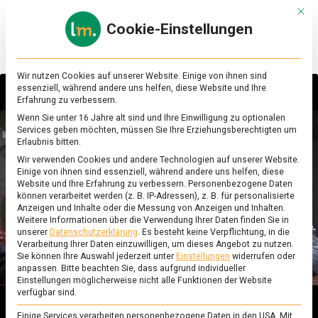
Skip
Mit d
to
Cookie-Einstellungen
content
lebensmittel
Das
Online-
Magazin
Wir nutzen Cookies auf unserer Website. Einige von ihnen sind
zu
essenziell, während andere uns helfen, diese Website und Ihre
Lebensmitteln
Erfahrung zu verbessern.
&
Wenn Sie unter 16 Jahre alt sind und Ihre Einwilligung zu optionalen
Sie sehen gerade einen Platzhalterinhalt von
Ernährung
Services geben möchten, müssen Sie Ihre Erziehungsberechtigten um
YouTube
. Um auf den eigentlichen Inhalt
Erlaubnis bitten.
zuzugreifen, klicken Sie auf die Schaltfläche
Wir verwenden Cookies und andere Technologien auf unserer Website.
unten. Bitte beachten Sie, dass dabei Daten an
Einige von ihnen sind essenziell, während andere uns helfen, diese
Drittanbieter weitergegeben werden.
Website und Ihre Erfahrung zu verbessern.
Personenbezogene Daten
Mehr Informationen
können verarbeitet werden (z. B. IP-Adressen), z. B. für personalisierte
Anzeigen und Inhalte oder die Messung von Anzeigen und Inhalten.
Inhalt entsperren
Weitere Informationen über die Verwendung Ihrer Daten finden Sie in
unserer
Datenschutzerklärung
.
Es besteht keine Verpflichtung, in die
Verarbeitung Ihrer Daten einzuwilligen, um dieses Angebot zu nutzen.
Erforderlichen Service akzeptieren und
Sie können Ihre Auswahl jederzeit unter
Einstellungen
widerrufen oder
Inhalte entsperren
anpassen.
Bitte beachten Sie, dass aufgrund individueller
Einstellungen möglicherweise nicht alle Funktionen der Website
verfügbar sind.
Einige Services verarbeiten personenbezogene Daten in den USA. Mit