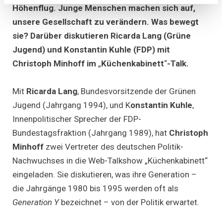
Y?
Höhenflug. Junge Menschen machen sich auf,
–
unsere Gesellschaft zu verändern. Was bewegt
Politik-
Nachwuchs
sie? Darüber diskutieren Ricarda Lang (Grüne
Ricarda
Lang
Jugend) und Konstantin Kuhle (FDP) mit
und
Konstantin
Christoph Minhoff im
„
Küchenkabinett
“
-Talk.
Kuhle
diskutieren
im
Mit
Ricarda Lang
, Bundesvorsitzende der Grünen
„Küchenkabin
Jugend (Jahrgang 1994), und K
onstantin Kuhle
,
Innenpolitischer Sprecher der FDP-
Bundestagsfraktion (Jahrgang 1989), hat
Christoph
Minhoff
zwei Vertreter des deutschen Politik-
Nachwuchses in die Web-Talkshow „Küchenkabinett“
eingeladen. Sie diskutieren, was ihre Generation –
die Jahrgänge 1980 bis 1995 werden oft als
Generation Y
bezeichnet – von der Politik erwartet.