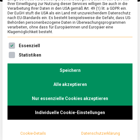
Ihrer Einwilligung zur Nutzung dieser Services willigen Sie auch in die
Verarbeitung Ihrer Daten in den USA gemäß Art. 49 (1) lit. a GDPR ein.
Der EuGH stuft die USA als ein Land mit unzureichendem Datenschutz
POLITIK
/
TV
nach EU-Standards ein. Es besteht beispielsweise die Gefahr, dass US-
Behörden personenbezogene Daten in Überwachungsprogrammen
Was bewegt die
verarbeiten, ohne dass für Europäerinnen und Europäer eine
Klagemöglichkeit besteht.
Generation Y? – Politik-
Es folgt eine Liste der Service-Gruppen, für die eine Ein
Essenziell
Nachwuchs Ricarda
Statistiken
Speichern
Lang und Konstantin
Alle akzeptieren
Kuhle diskutieren im
Nur essenzielle Cookies akzeptieren
„Küchenkabinett“
Individuelle Cookie-Einstellungen
on
16. Juli 2019
redaktion
Comment
Was
bewegt
die
Cookie-Details
Datenschutzerklärung
Fridays for Future, Rezo, die Grünen im Umfrage-
Generation