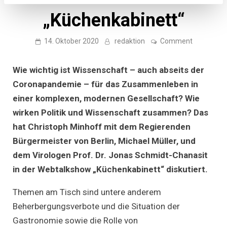
„Küchenkabinett“
on
14. Oktober 2020
redaktion
Comment
Coronakris
und
mehr:
Wie wichtig ist Wissenschaft – auch abseits der
Wie
arbeiten
Coronapandemie – für das Zusammenleben in
Wissensch
einer komplexen, modernen Gesellschaft? Wie
und
Politik
wirken Politik und Wissenschaft zusammen? Das
zusamme
–
hat Christoph Minhoff mit dem Regierenden
Berlins
Bürgermei
Bürgermeister von Berlin, Michael Müller, und
Michael
dem Virologen Prof. Dr. Jonas Schmidt-Chanasit
Müller
und
in der Webtalkshow „Küchenkabinett“ diskutiert.
Virologe
Schmidt-
Chanasit
Themen am Tisch sind untere anderem
im
„Küchenkab
Beherbergungsverbote und die Situation der
Gastronomie sowie die Rolle von