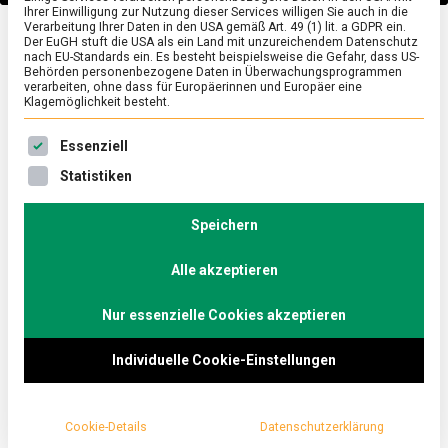
Ihrer Einwilligung zur Nutzung dieser Services willigen Sie auch in die
Verarbeitung Ihrer Daten in den USA gemäß Art. 49 (1) lit. a GDPR ein.
Der EuGH stuft die USA als ein Land mit unzureichendem Datenschutz
POLITIK
/
TV
nach EU-Standards ein. Es besteht beispielsweise die Gefahr, dass US-
Behörden personenbezogene Daten in Überwachungsprogrammen
Coronakrise und mehr:
verarbeiten, ohne dass für Europäerinnen und Europäer eine
Klagemöglichkeit besteht.
Wie arbeiten
Es folgt eine Liste der Service-Gruppen, für die eine Ein
Essenziell
Wissenschaft und
Statistiken
Speichern
Politik zusammen? –
Alle akzeptieren
Berlins Bürgermeister
Nur essenzielle Cookies akzeptieren
Michael Müller und
Individuelle Cookie-Einstellungen
Virologe Schmidt-
Chanasit im
Cookie-Details
Datenschutzerklärung