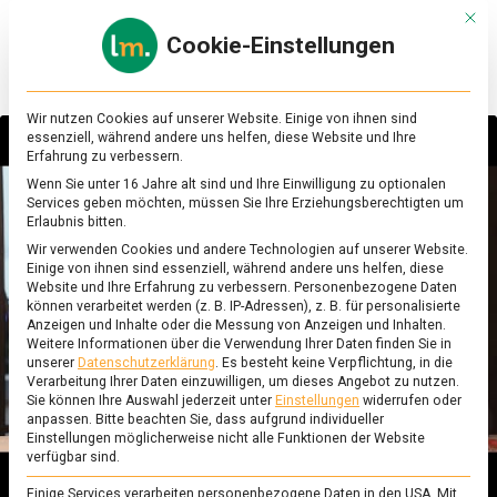
Skip
Mit d
to
Cookie-Einstellungen
content
lebensmittel
Das
Online-
Magazin
Wir nutzen Cookies auf unserer Website. Einige von ihnen sind
zu
essenziell, während andere uns helfen, diese Website und Ihre
Lebensmitteln
Erfahrung zu verbessern.
&
Wenn Sie unter 16 Jahre alt sind und Ihre Einwilligung zu optionalen
Sie sehen gerade einen Platzhalterinhalt von
Ernährung
Services geben möchten, müssen Sie Ihre Erziehungsberechtigten um
YouTube
. Um auf den eigentlichen Inhalt
Erlaubnis bitten.
zuzugreifen, klicken Sie auf die Schaltfläche
Wir verwenden Cookies und andere Technologien auf unserer Website.
unten. Bitte beachten Sie, dass dabei Daten an
Einige von ihnen sind essenziell, während andere uns helfen, diese
Drittanbieter weitergegeben werden.
Website und Ihre Erfahrung zu verbessern.
Personenbezogene Daten
Mehr Informationen
können verarbeitet werden (z. B. IP-Adressen), z. B. für personalisierte
Anzeigen und Inhalte oder die Messung von Anzeigen und Inhalten.
Inhalt entsperren
Weitere Informationen über die Verwendung Ihrer Daten finden Sie in
unserer
Datenschutzerklärung
.
Es besteht keine Verpflichtung, in die
Verarbeitung Ihrer Daten einzuwilligen, um dieses Angebot zu nutzen.
Erforderlichen Service akzeptieren und
Sie können Ihre Auswahl jederzeit unter
Einstellungen
widerrufen oder
Inhalte entsperren
anpassen.
Bitte beachten Sie, dass aufgrund individueller
Einstellungen möglicherweise nicht alle Funktionen der Website
verfügbar sind.
Einige Services verarbeiten personenbezogene Daten in den USA. Mit