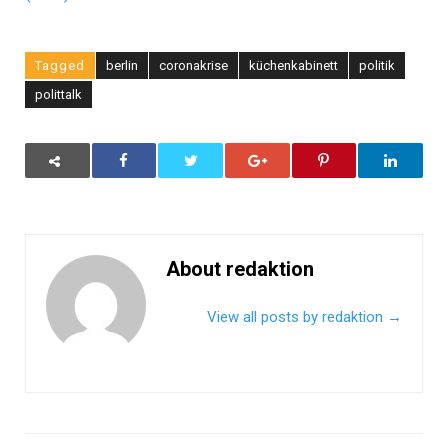
Tagged
berlin
coronakrise
küchenkabinett
politik
polittalk
About redaktion
View all posts by redaktion
→