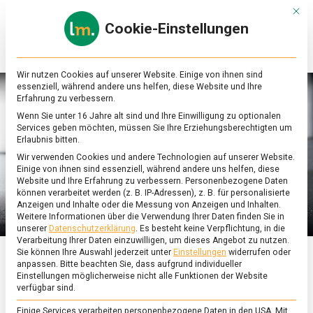
Skip
Mit d
to
Cookie-Einstellungen
content
lebensmittel
Das
Online-
Magazin
Wir nutzen Cookies auf unserer Website. Einige von ihnen sind
zu
essenziell, während andere uns helfen, diese Website und Ihre
Lebensmitteln
Erfahrung zu verbessern.
&
Wenn Sie unter 16 Jahre alt sind und Ihre Einwilligung zu optionalen
Ernährung
Services geben möchten, müssen Sie Ihre Erziehungsberechtigten um
Erlaubnis bitten.
Wir verwenden Cookies und andere Technologien auf unserer Website.
Einige von ihnen sind essenziell, während andere uns helfen, diese
Website und Ihre Erfahrung zu verbessern.
Personenbezogene Daten
können verarbeitet werden (z. B. IP-Adressen), z. B. für personalisierte
Anzeigen und Inhalte oder die Messung von Anzeigen und Inhalten.
Weitere Informationen über die Verwendung Ihrer Daten finden Sie in
unserer
Datenschutzerklärung
.
Es besteht keine Verpflichtung, in die
Verarbeitung Ihrer Daten einzuwilligen, um dieses Angebot zu nutzen.
Sie können Ihre Auswahl jederzeit unter
Einstellungen
widerrufen oder
anpassen.
Bitte beachten Sie, dass aufgrund individueller
ERNÄHRUNG & GESUNDHEIT
/
FEATURED
/
WIRTSCHAFT
Einstellungen möglicherweise nicht alle Funktionen der Website
verfügbar sind.
Welttag des Mehls: Der
Einige Services verarbeiten personenbezogene Daten in den USA. Mit