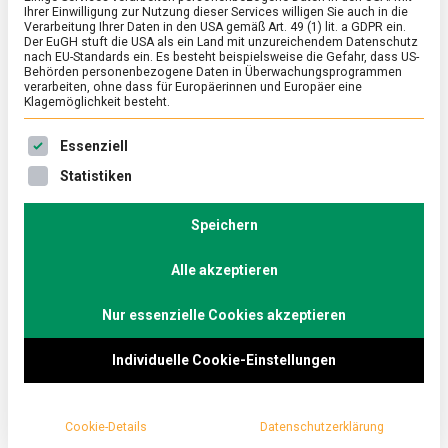
Ihrer Einwilligung zur Nutzung dieser Services willigen Sie auch in die
Stoff, aus dem die
Verarbeitung Ihrer Daten in den USA gemäß Art. 49 (1) lit. a GDPR ein.
Der EuGH stuft die USA als ein Land mit unzureichendem Datenschutz
nach EU-Standards ein. Es besteht beispielsweise die Gefahr, dass US-
(Back-)träume sind
Behörden personenbezogene Daten in Überwachungsprogrammen
verarbeiten, ohne dass für Europäerinnen und Europäer eine
Klagemöglichkeit besteht.
on
20. März 2020
redaktion
Comment
Welttag
Es folgt eine Liste der Service-Gruppen, für die eine Ein
Essenziell
des
Mehls:
Mehl ist Grundlage für Brot und Gebäck und Zutat
Statistiken
Der
Stoff,
in vielen weiteren Lebensmitteln wie Pasta, Soßen
aus
Speichern
und Suppen. Um an seine Wichtigkeit zu erinnern,
dem
die
gibt es 2020 zum ersten Mal den Welt-Mehl-Tag.
(Back-)trä
Alle akzeptieren
sind
Der ist heute.
Nur essenzielle Cookies akzeptieren
Resches Kaiserbrötchen, Pasta al dente, cremige
Individuelle Cookie-Einstellungen
Bechamel, aber ebenso Schwarzwälder Kirschtorte
oder vollmundige Dampfnudel –keine andere
Lebensmittel-Grundzutat offeriert eine derartige
Cookie-Details
Datenschutzerklärung
Vielfalt wie das
Mehl
. Schon von Kindesbeinen an