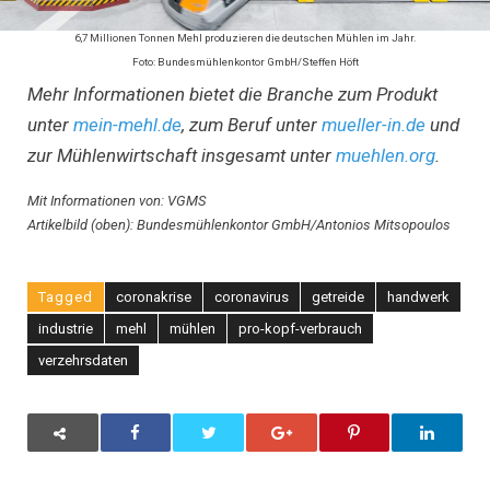
6,7 Millionen Tonnen Mehl produzieren die deutschen Mühlen im Jahr.
Foto: Bundesmühlenkontor GmbH/Steffen Höft
Mehr Informationen bietet die Branche zum Produkt
unter
mein-mehl.de
, zum Beruf unter
mueller-in.de
und
zur Mühlenwirtschaft insgesamt unter
muehlen.org
.
Mit Informationen von: VGMS
Artikelbild (oben): Bundesmühlenkontor GmbH/Antonios Mitsopoulos
Tagged
coronakrise
coronavirus
getreide
handwerk
industrie
mehl
mühlen
pro-kopf-verbrauch
verzehrsdaten