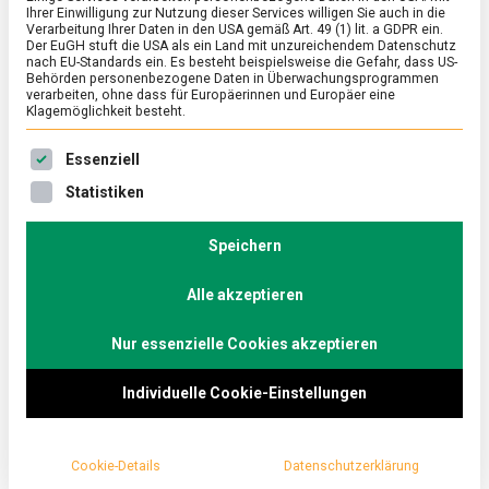
Ihrer Einwilligung zur Nutzung dieser Services willigen Sie auch in die
Suppe
Verarbeitung Ihrer Daten in den USA gemäß Art. 49 (1) lit. a GDPR ein.
Der EuGH stuft die USA als ein Land mit unzureichendem Datenschutz
nach EU-Standards ein. Es besteht beispielsweise die Gefahr, dass US-
on
7. Oktober 2022
Johannes
Comment
Behörden personenbezogene Daten in Überwachungsprogrammen
Kürbis
verarbeiten, ohne dass für Europäerinnen und Europäer eine
–
Klagemöglichkeit besteht.
alles
Wenn die kalte Jahreszeit anbricht und das
außer
Es folgt eine Liste der Service-Gruppen, für die eine Ein
Essenziell
Suppe
Angebot an frischem Gemüse eingeschränkter
Statistiken
ist, kommt man um den Kürbis oft nicht herum.
Lebensmittelmagazin.de sucht nach Alternativen
Speichern
zur beinahe unvermeidlichen Kürbissuppe.
Alle akzeptieren
Eine Kürbissuppe kommt am besten im richtigen
rustikalen Kontext: Auf dem alljährlichen
Nur essenzielle Cookies akzeptieren
Schöneberger Kürbisfest beispielsweise, wenn
Individuelle Cookie-Einstellungen
Kürbisse in ihrer Vielfalt und Schönheit präsentiert
werden und das Wetter herbstlich-ungemütlich ist.
Dann schmeckt die heiße Suppe schnörkellos und
Cookie-Details
Datenschutzerklärung