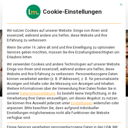
Skip
Mit d
to
Cookie-Einstellungen
content
lebensmittel
Das
Online-
Magazin
Wir nutzen Cookies auf unserer Website. Einige von ihnen sind
zu
essenziell, während andere uns helfen, diese Website und Ihre
Lebensmitteln
Erfahrung zu verbessern.
&
Wenn Sie unter 16 Jahre alt sind und Ihre Einwilligung zu optionalen
Ernährung
Services geben möchten, müssen Sie Ihre Erziehungsberechtigten um
Erlaubnis bitten.
Wir verwenden Cookies und andere Technologien auf unserer Website.
Einige von ihnen sind essenziell, während andere uns helfen, diese
Website und Ihre Erfahrung zu verbessern.
Personenbezogene Daten
können verarbeitet werden (z. B. IP-Adressen), z. B. für personalisierte
Anzeigen und Inhalte oder die Messung von Anzeigen und Inhalten.
Weitere Informationen über die Verwendung Ihrer Daten finden Sie in
unserer
Datenschutzerklärung
.
Es besteht keine Verpflichtung, in die
Verarbeitung Ihrer Daten einzuwilligen, um dieses Angebot zu nutzen.
Sie können Ihre Auswahl jederzeit unter
Einstellungen
widerrufen oder
anpassen.
Bitte beachten Sie, dass aufgrund individueller
ERNÄHRUNG & GESUNDHEIT
/
FEATURED
Einstellungen möglicherweise nicht alle Funktionen der Website
verfügbar sind.
Kürbis – alles außer
Einige Services verarbeiten personenbezogene Daten in den USA. Mit