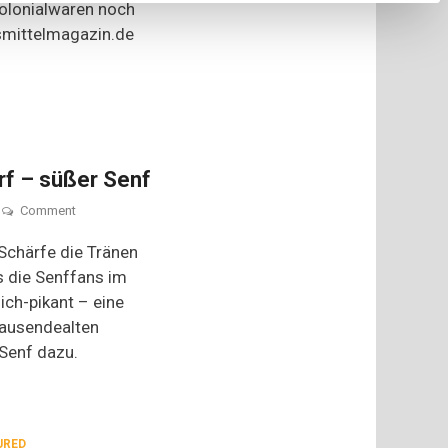
Kolonialwaren noch
in
Hamburg
smittelmagazin.de
rf – süßer Senf
on
Comment
Alles
andere
chärfe die Tränen
als
s die Senffans im
scharf
ich-pikant – eine
–
süßer
ausendealten
Senf
Senf dazu.
URED