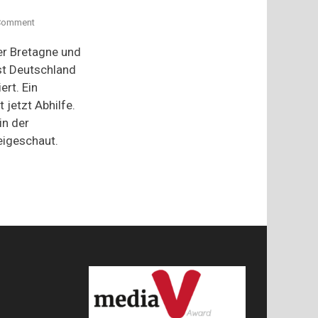
on
Comment
Ostseesalz:
Das
er Bretagne und
weiße
st Deutschland
Gold
ert. Ein
der
Ostsee
 jetzt Abhilfe.
in der
igeschaut.