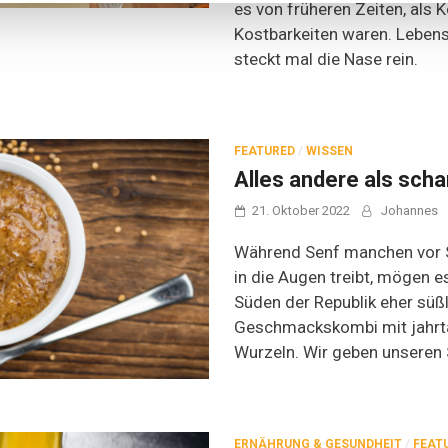
es von früheren Zeiten, als 
Kostbarkeiten waren. Leben
steckt mal die Nase rein.
FEATURED
/
WISSEN
Alles andere als scha
21. Oktober 2022
Johannes
Während Senf manchen vor S
in die Augen treibt, mögen e
Süden der Republik eher süßl
Geschmackskombi mit jahrt
Wurzeln. Wir geben unseren 
ERNÄHRUNG & GESUNDHEIT
/
FEAT