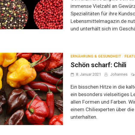
immense Vielzahl an Gewürze
Spezialitäten für ihre Kundsc
Lebensmittelmagazin.de nut
und unterhält sich im Geschä
ERNÄHRUNG & GESUNDHEIT
/
FEAT
Schön scharf: Chili
8. Januar 2021
Johannes
Ein bisschen Hitze in die kal
ein besonders vielseitiges Le
allen Formen und Farben. Wi
einem Chiliexperten über die C
unterhalten.