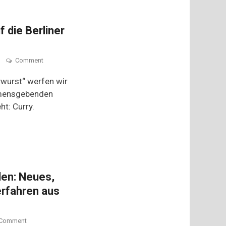
f die Berliner
on
Comment
Curry:
Aus
wurst“ werfen wir
Fernost
namensgebenden
auf
ht: Curry.
die
Berliner
Currywurst
llen: Neues,
erfahren aus
on
Comment