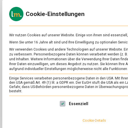
Skip
to
ERNÄH
Cookie-Einstellungen
content
lebens
Das
Online-
Magazin
zu
Wir nutzen Cookies auf unserer Website. Einige von ihnen sind essenziell
Lebensmitteln
Wenn Sie unter 16 Jahre alt sind und Ihre Einwilligung zu optionalen Ser
&
SCHLAGWORT:
GE
Wir verwenden Cookies und andere Technologien auf unserer Website. Eini
Ernährung
zu verbessern.
Personenbezogene Daten können verarbeitet werden (z. B. 
und Inhalten.
Weitere Informationen über die Verwendung Ihrer Daten finde
Ihrer Daten einzuwilligen, um dieses Angebot zu nutzen.
Sie können Ihre A
aufgrund individueller Einstellungen möglicherweise nicht alle Funktionen
Einige Services verarbeiten personenbezogene Daten in den USA. Mit Ihrer E
den USA gemäß Art. 49 (1) lit. a GDPR ein. Der EuGH stuft die USA als ei
Gefahr, dass US-Behörden personenbezogene Daten in Überwachungsprog
besteht.
Es folgt eine Liste der Service-Gruppen, für die eine Ei
Essenziell
Cookie-Details