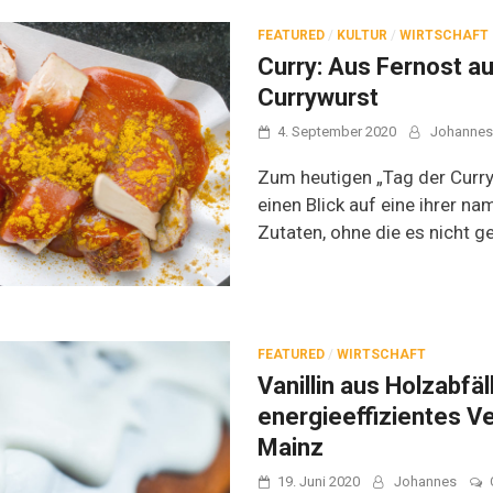
FEATURED
/
KULTUR
/
WIRTSCHAFT
Curry: Aus Fernost au
Currywurst
4. September 2020
Johannes
Zum heutigen „Tag der Curry
einen Blick auf eine ihrer 
Zutaten, ohne die es nicht ge
FEATURED
/
WIRTSCHAFT
Vanillin aus Holzabfä
energieeffizientes V
Mainz
19. Juni 2020
Johannes