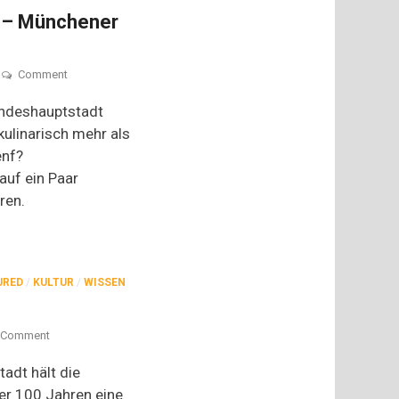
n – Münchener
on
Comment
Nicht
nur
andeshauptstadt
zum
kulinarisch mehr als
Zuzeln
enf?
–
Münchener
auf ein Paar
Weißwürste
ren.
URED
/
KULTUR
/
WISSEN
on
Comment
Wo
der
tadt hält die
Pfeffer
er 100 Jahren eine
steht