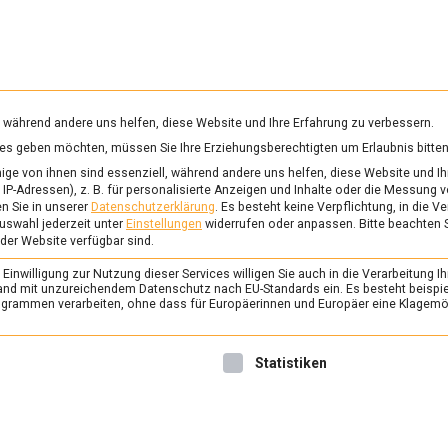
RUNG & GESUNDHEIT
WISSEN
WIRTSCHAFT
KULTU
mittelmagazin
, während andere uns helfen, diese Website und Ihre Erfahrung zu verbessern.
vices geben möchten, müssen Sie Ihre Erziehungsberechtigten um Erlaubnis bitten
WÜRZE
ge von ihnen sind essenziell, während andere uns helfen, diese Website und Ih
IP-Adressen), z. B. für personalisierte Anzeigen und Inhalte oder die Messung 
n Sie in unserer
Datenschutzerklärung
.
Es besteht keine Verpflichtung, in die V
uswahl jederzeit unter
Einstellungen
widerrufen oder anpassen.
Bitte beachten 
ERNÄHRUNG & GESUNDHEIT
/
FEAT
 der Website verfügbar sind.
Zu Besuch bei den Pf
inwilligung zur Nutzung dieser Services willigen Sie auch in die Verarbeitung Ih
das Spicy’s in Hambu
n Land mit unzureichendem Datenschutz nach EU-Standards ein. Es besteht beispi
rammen verarbeiten, ohne dass für Europäerinnen und Europäer eine Klagemög
28. März 2025
Johannes
Das Gewürzmuseum in Hamb
nwilligung erteilt werden kann. Die erste Service-Gruppe ist 
Statistiken
kleinen Perlen der Stadt. Be
Besucher werden durch die V
an der Nase herumgeführt un