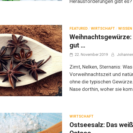
Herausforderungen gibt es?
FEATURED
/
WIRTSCHAFT
/
WISSEN
Weihnachtsgewürze: O
gut …
22. November 2019
Johanne
Zimt, Nelken, Sternanis: Was
Vorweihnachtszeit und natü
ohne die typischen Gewürze.
Nase dorthin, woher sie ko
WIRTSCHAFT
Ostseesalz: Das weiß