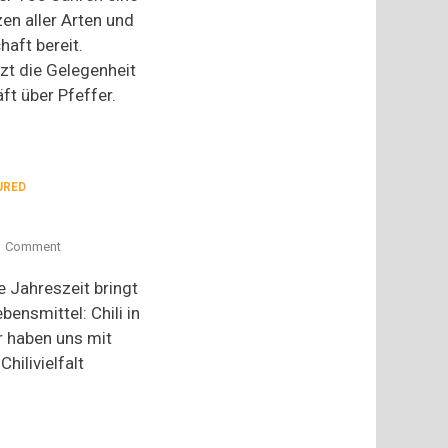
n aller Arten und
haft bereit.
zt die Gelegenheit
ft über Pfeffer.
URED
on
Comment
Schön
scharf:
te Jahreszeit bringt
Chili
bensmittel: Chili in
r haben uns mit
hilivielfalt