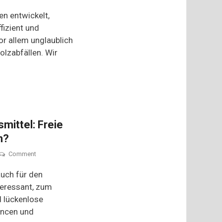
Vanillin
aus
en entwickelt,
Holzabfällen:
ffizient und
Neues,
r allem unglaublich
energieeffizientes
Verfahren
olzabfällen. Wir
aus
Mainz
mittel: Freie
n?
on
Comment
Blockchain
für
auch für den
Lebensmittel:
teressant, zum
Freie
d lückenlose
Sicht
auf
ancen und
Lieferketten?