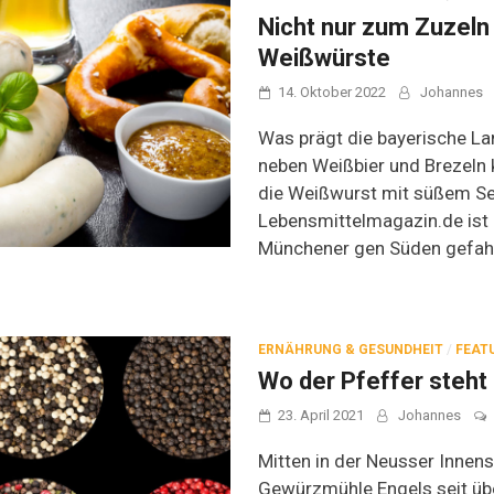
Nicht nur zum Zuzel
Weißwürste
14. Oktober 2022
Johannes
Was prägt die bayerische L
neben Weißbier und Brezeln 
die Weißwurst mit süßem S
Lebensmittelmagazin.de ist 
Münchener gen Süden gefah
ERNÄHRUNG & GESUNDHEIT
/
FEAT
Wo der Pfeffer steht
23. April 2021
Johannes
Mitten in der Neusser Innens
Gewürzmühle Engels seit üb