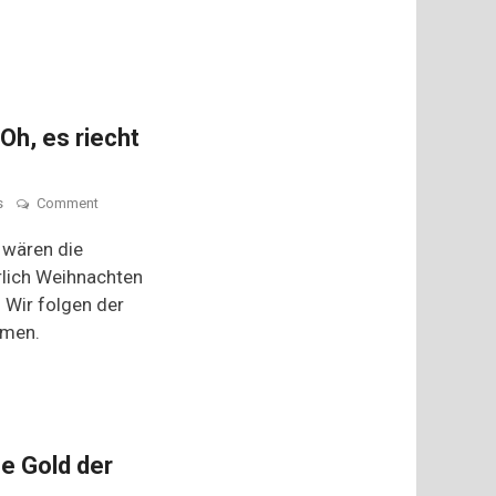
h, es riecht
on
s
Comment
Weihnachtsgewürze:
Oh,
 wären die
es
rlich Weihnachten
riecht
 Wir folgen der
gut
…
mmen.
e Gold der